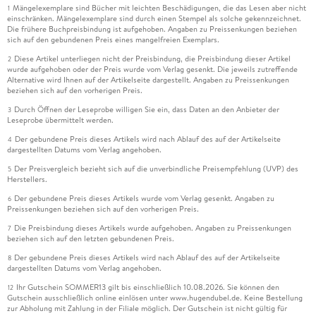
Mängelexemplare sind Bücher mit leichten Beschädigungen, die das Lesen aber nicht
1
einschränken. Mängelexemplare sind durch einen Stempel als solche gekennzeichnet.
Die frühere Buchpreisbindung ist aufgehoben. Angaben zu Preissenkungen beziehen
sich auf den gebundenen Preis eines mangelfreien Exemplars.
Diese Artikel unterliegen nicht der Preisbindung, die Preisbindung dieser Artikel
2
wurde aufgehoben oder der Preis wurde vom Verlag gesenkt. Die jeweils zutreffende
Alternative wird Ihnen auf der Artikelseite dargestellt. Angaben zu Preissenkungen
beziehen sich auf den vorherigen Preis.
Durch Öffnen der Leseprobe willigen Sie ein, dass Daten an den Anbieter der
3
Leseprobe übermittelt werden.
Der gebundene Preis dieses Artikels wird nach Ablauf des auf der Artikelseite
4
dargestellten Datums vom Verlag angehoben.
Der Preisvergleich bezieht sich auf die unverbindliche Preisempfehlung (UVP) des
5
Herstellers.
Der gebundene Preis dieses Artikels wurde vom Verlag gesenkt. Angaben zu
6
Preissenkungen beziehen sich auf den vorherigen Preis.
Die Preisbindung dieses Artikels wurde aufgehoben. Angaben zu Preissenkungen
7
beziehen sich auf den letzten gebundenen Preis.
Der gebundene Preis dieses Artikels wird nach Ablauf des auf der Artikelseite
8
dargestellten Datums vom Verlag angehoben.
Ihr Gutschein SOMMER13 gilt bis einschließlich 10.08.2026. Sie können den
12
Gutschein ausschließlich online einlösen unter www.hugendubel.de. Keine Bestellung
zur Abholung mit Zahlung in der Filiale möglich. Der Gutschein ist nicht gültig für