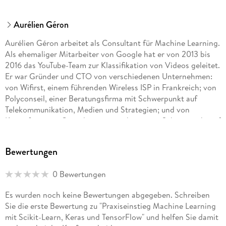
Aurélien Géron
Aurélien Géron arbeitet als Consultant für Machine Learning.
Als ehemaliger Mitarbeiter von Google hat er von 2013 bis
2016 das YouTube-Team zur Klassifikation von Videos geleitet.
Er war Gründer und CTO von verschiedenen Unternehmen:
von Wifirst, einem führenden Wireless ISP in Frankreich; von
Polyconseil, einer Beratungsfirma mit Schwerpunkt auf
Telekommunikation, Medien und Strategien; und von
Kiwisoft, einem Consultingunternehmen mit Schwerpunkt auf
Machine Learning und Datenschutz.
Bewertungen
Davor war er als Ingenieur in verschiedenen Bereichen tätig:
Finanzen (JP Morgan und Société Générale), Verteidigung
0 Bewertungen
(das Department of Defense in Kanada) und Gesundheit
(Bluttransfusionen). Er hat einige technische Bücher
Es wurden noch keine Bewertungen abgegeben. Schreiben
veröffentlicht (zu C++, WiFi und Internetarchitekturen) und
Sie die erste Bewertung zu "Praxiseinstieg Machine Learning
war Dozent für Informatik in einer französischen
mit Scikit-Learn, Keras und TensorFlow" und helfen Sie damit
Ingenieursschule.