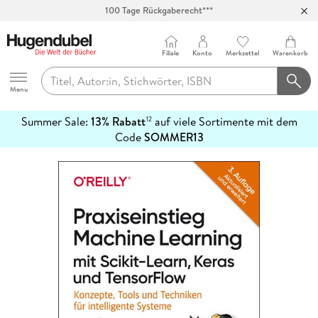
100 Tage Rückgaberecht***
Abholung in über 100 Filialen
Filiale
Konto
Merkzettel
Warenkorb
Hugendubel
Menu
Summer Sale:
13% Rabatt
auf viele Sortimente mit dem
12
mehr
Code
SOMMER13
erfahren