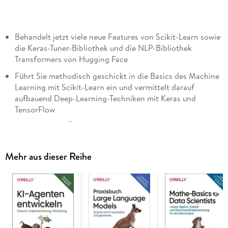
Behandelt jetzt viele neue Features von Scikit-Learn sowie
die Keras-Tuner-Bibliothek und die NLP-Bibliothek
Transformers von Hugging Face
Führt Sie methodisch geschickt in die Basics des Machine
Learning mit Scikit-Learn ein und vermittelt darauf
aufbauend Deep-Learning-Techniken mit Keras und
TensorFlow
Mit zahlreiche Übungen und Lösungen
Mehr aus dieser Reihe
Maschinelles Lernen und insbesondere Deep Learning haben
in den letzten Jahren eindrucksvolle Durchbrüche erlebt.
Inzwischen können sogar Programmierer, die kaum etwas
über diese Technologie wissen, mit einfachen, effizienten
Werkzeugen Machine-Learning-Programme implementieren.
Dieses Standardwerk verwendet konkrete Beispiele, ein
Minimum an Theorie und unmittelbar einsetzbare Python-