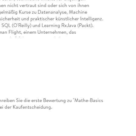
nen nicht vertraut sind oder sich von ihnen
egelmäßig Kurse zu Datenanalyse, Machine
herheit und praktischer künstlicher Intelligenz.
h SQL (O'Reilly) und Learning RxJava (Packt).
man Flight, einem Unternehmen, das
nte Luftfahrzeuge entwickelt.
eiben Sie die erste Bewertung zu "Mathe-Basics
bei der Kaufentscheidung.