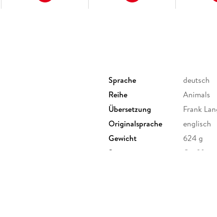
gängige Fehler vermeiden, um auf dem Dat
Sprache
deutsch
Reihe
Animals
Übersetzung
Frank La
Originalsprache
englisch
Gewicht
624 g
Sonstiges
Großforma
Herstelleradresse
dpunkt.ve
Vanessa 