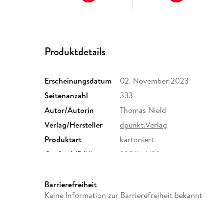
Produktdetails
Erscheinungsdatum
02. November 2023
Seitenanzahl
333
Autor/Autorin
Thomas Nield
Verlag/Hersteller
dpunkt.Verlag
Produktart
kartoniert
Größe (L/B/H)
238/164/20 mm
ISBN
9783960092155
Barrierefreiheit
Keine Information zur Barrierefreiheit bekannt