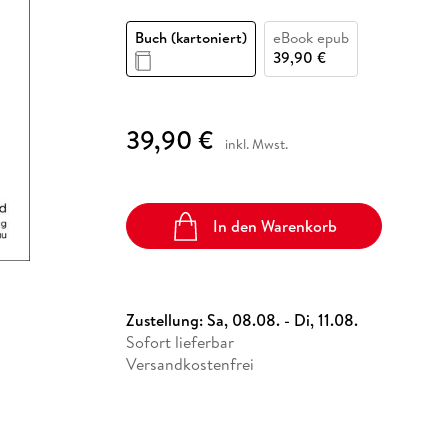
Fremdsprachige Bücher
n Lernhilfen
 Jugendbücher
eiber
Hörbuch Downloads im Bundle
cher
 Vergleich
 Puzzlezubehör
Lernen
New Adult
STABILO
Taschenbücher
Buch (kartoniert)
eBook epub
hilfen
hriller
 Backen
er
lender
Ratgeber
39,90 €
op
hriller
Romance
Sachbücher
39,90 €
precher:innen
inkl. Mwst.
Science Fiction
Fremdsprachige Bücher
In den Warenkorb
Zustellung:
Sa, 08.08. - Di, 11.08.
Sofort lieferbar
Versandkostenfrei