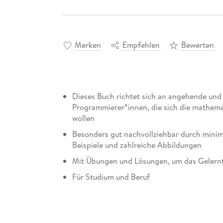
Merken
Empfehlen
Bewerten
Dieses Buch richtet sich an angehende und 
Programmierer*innen, die sich die mathem
wollen
Besonders gut nachvollziehbar durch mini
Beispiele und zahlreiche Abbildungen
Mit Übungen und Lösungen, um das Gelernt
Für Studium und Beruf
Um als Data Scientist erfolgreich zu sein, mü
Grundwissen verfügen. Dieses Buch bietet eine
Mathematik, die Sie in der Data Science benöti