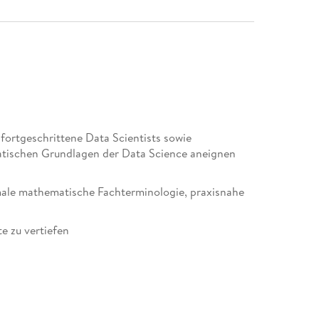
fortgeschrittene Data Scientists sowie
atischen Grundlagen der Data Science aneignen
male mathematische Fachterminologie, praxisnahe
e zu vertiefen
ssen Sie über ein solides mathematisches
n leicht verständlichen Überblick über die
gen. Thomas Nield führt Sie Schritt für Schritt