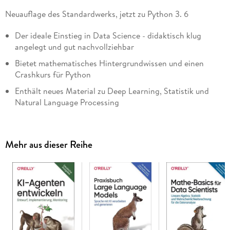
Neuauflage des Standardwerks, jetzt zu Python 3. 6
Der ideale Einstieg in Data Science - didaktisch klug
angelegt und gut nachvollziehbar
Bietet mathematisches Hintergrundwissen und einen
Crashkurs für Python
Enthält neues Material zu Deep Learning, Statistik und
Natural Language Processing
Dieses Buch führt Sie in Data Science ein, indem es
grundlegende Prinzipien der Datenanalyse erläutert und
Mehr aus dieser Reihe
Ihnen geeignete Techniken und Werkzeuge vorstellt. Sie
lernen nicht nur, wie Sie Bibliotheken, Frameworks, Module
und Toolkits konkret einsetzen, sondern implementieren sie
auch selbst. Dadurch entwickeln Sie ein tieferes Verständnis
für die Zusammenhänge und erfahren, wie essenzielle Tools
und Algorithmen der Datenanalyse im Kern funktionieren.
Falls Sie Programmierkenntnisse und eine gewisse Sympathie