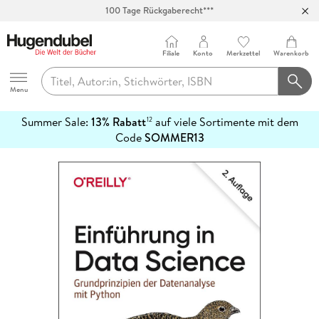
100 Tage Rückgaberecht***
Abholung in über 100 Filialen
Filiale
Konto
Merkzettel
Warenkorb
Hugendubel
Menu
Summer Sale:
13% Rabatt
auf viele Sortimente mit dem
12
mehr
Code
SOMMER13
erfahren