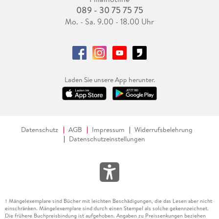
089 - 30 75 75 75
Mo. - Sa. 9.00 - 18.00 Uhr
Laden Sie unsere App herunter.
Datenschutz
AGB
Impressum
Widerrufsbelehrung
Datenschutzeinstellungen
Mängelexemplare sind Bücher mit leichten Beschädigungen, die das Lesen aber nicht
1
einschränken. Mängelexemplare sind durch einen Stempel als solche gekennzeichnet.
Die frühere Buchpreisbindung ist aufgehoben. Angaben zu Preissenkungen beziehen