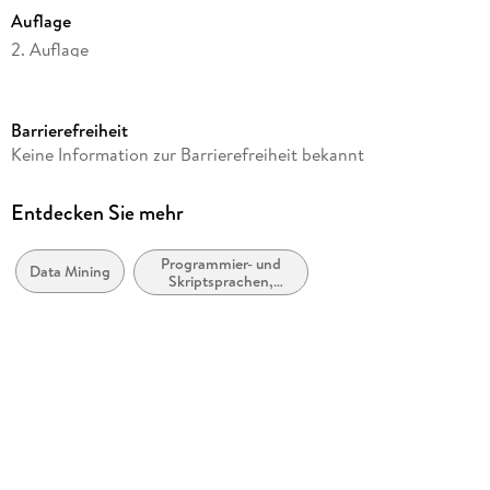
Auflage
2. Auflage
Seitenanzahl
XVII
Barrierefreiheit
Reihe
Keine Information zur Barrierefreiheit bekannt
Animals
Autor/Autorin
Entdecken Sie mehr
Joel Grus
Programmier- und
Übersetzung
Data Mining
Skriptsprachen,
Kristian Rother, Thomas Demmig
allgemein
Verlag/Hersteller
dpunkt.Verlag
Originalsprache
englisch
Produktart
kartoniert