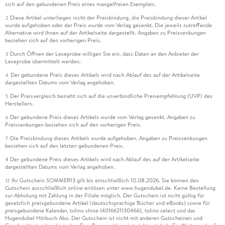
sich auf den gebundenen Preis eines mangelfreien Exemplars.
Diese Artikel unterliegen nicht der Preisbindung, die Preisbindung dieser Artikel
2
wurde aufgehoben oder der Preis wurde vom Verlag gesenkt. Die jeweils zutreffende
Alternative wird Ihnen auf der Artikelseite dargestellt. Angaben zu Preissenkungen
beziehen sich auf den vorherigen Preis.
Durch Öffnen der Leseprobe willigen Sie ein, dass Daten an den Anbieter der
3
Leseprobe übermittelt werden.
Der gebundene Preis dieses Artikels wird nach Ablauf des auf der Artikelseite
4
dargestellten Datums vom Verlag angehoben.
Der Preisvergleich bezieht sich auf die unverbindliche Preisempfehlung (UVP) des
5
Herstellers.
Der gebundene Preis dieses Artikels wurde vom Verlag gesenkt. Angaben zu
6
Preissenkungen beziehen sich auf den vorherigen Preis.
Die Preisbindung dieses Artikels wurde aufgehoben. Angaben zu Preissenkungen
7
beziehen sich auf den letzten gebundenen Preis.
Der gebundene Preis dieses Artikels wird nach Ablauf des auf der Artikelseite
8
dargestellten Datums vom Verlag angehoben.
Ihr Gutschein SOMMER13 gilt bis einschließlich 10.08.2026. Sie können den
12
Gutschein ausschließlich online einlösen unter www.hugendubel.de. Keine Bestellung
zur Abholung mit Zahlung in der Filiale möglich. Der Gutschein ist nicht gültig für
gesetzlich preisgebundene Artikel (deutschsprachige Bücher und eBooks) sowie für
preisgebundene Kalender, tolino shine (4016621130466), tolino select und das
Hugendubel Hörbuch Abo. Der Gutschein ist nicht mit anderen Gutscheinen und