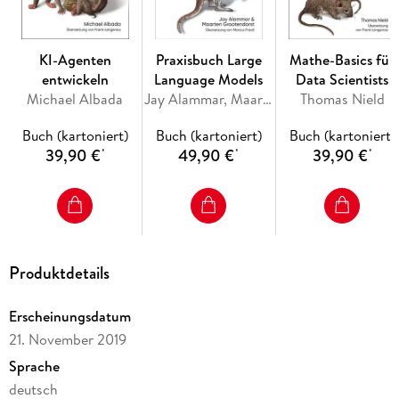
für Mathematik mitbringen, unterstützt Joel Grus Sie dabei,
mit den mathematischen und statistischen Grundlagen der
Data Science vertraut zu werden und sich
KI-Agenten
Praxisbuch Large
Mathe-Basics für
Programmierfähigkeiten anzueignen, die Sie für die Praxis
entwickeln
Language Models
Data Scientists
benötigen. Dabei verwendet er Python: Die weit verbreitete
Michael Albada
Jay Alammar, Maarten Grootendorst
Thomas Nield
Sprache ist leicht zu erlernen und bringt zahlreiche
Bibliotheken für Data Science mit.
Buch (kartoniert)
Buch (kartoniert)
Buch (kartoniert)
Jetzt reinlesen:
Inhaltsverzeichnis(pdf)
39,90 €
49,90 €
39,90 €
*
*
*
Produktdetails
Erscheinungsdatum
21. November 2019
Sprache
deutsch