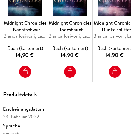
Ella und Wayne.
Midnight Chronicles
Midnight Chronicles
Midnight Chronicle
- Nachtschwur
- Todeshauch
- Dunkelsplitter
Bianca Iosivoni, Laura Kneidl
Bianca Iosivoni, Laura Kneidl
Bianca Iosivoni, Lau
Buch (kartoniert)
Buch (kartoniert)
Buch (kartoniert)
14,90 €
14,90 €
14,90 €
*
*
*
Produktdetails
Erscheinungsdatum
23. Februar 2022
Sprache
deutsch