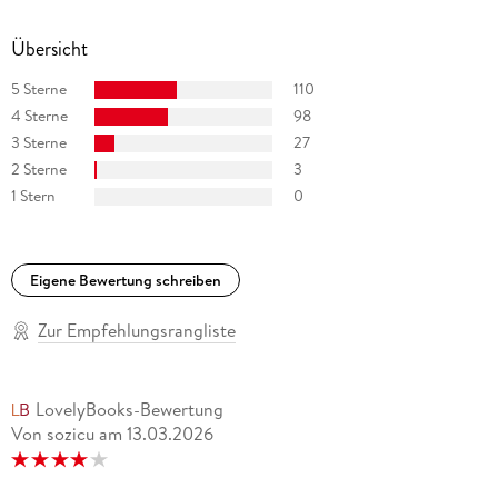
und kann sich seither nicht vorstellen, je wieder damit
aufzuhören.
Übersicht
5 Sterne
110
4 Sterne
98
3 Sterne
27
2 Sterne
3
1 Stern
0
Eigene Bewertung schreiben
Zur Empfehlungsrangliste
LovelyBooks-Bewertung
Von sozicu
am
13.03.2026