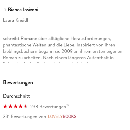
Bianca Iosivoni
Laura Kneidl
schreibt Romane über alltägliche Herausforderungen,
phantastische Welten und die Liebe. Inspiriert von ihren
Lieblingsbüchern begann sie 2009 an ihrem ersten eigenen
Roman zu arbeiten. Nach einem längeren Aufenthalt in
Schottland lebt die Autorin heute in Leipzig.
Bewertungen
Schon seit frühester Kindheit ist
Durchschnitt
Bianca Iosivoni
15
238 Bewertungen
, geb. 1986, von Geschichten fasziniert. Mindestens ebenso
231 Bewertungen
von
LovelyBooks
lange begleiten diese Geschichten sie durch ihr Leben. Den
Kopf voller Ideen begann sie als Teenager mit dem Schreiben