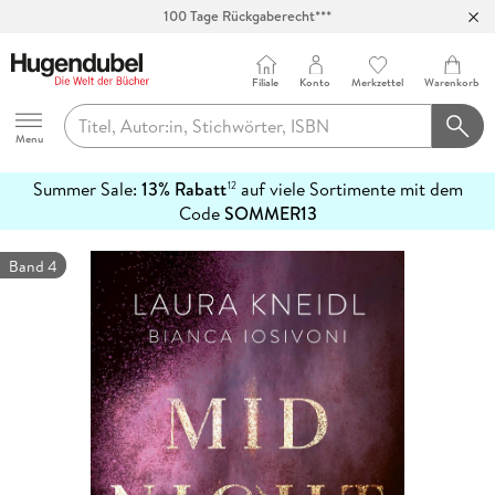
100 Tage Rückgaberecht***
Abholung in über 100 Filialen
Filiale
Konto
Merkzettel
Warenkorb
Hugendubel
Menu
Summer Sale:
13% Rabatt
auf viele Sortimente mit dem
12
mehr
Code
SOMMER13
erfahren
Band 4