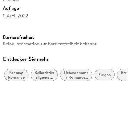
Auflage
1. Aufl. 2022
Seitenanzahl
462
Barrierefreiheit
Altersempfehlung
Keine Information zur Barrierefreiheit bekannt
ab 16 Jahre
Reihe
Entdecken Sie mehr
Midnight Chronicles, 4
Fantasy
Belletristik:
Liebesromane
Erste
Autor/Autorin
Europa
Romance
allgemein
/ Romance:
Bianca Iosivoni, Laura Kneidl
und
Romantasy,
Jahr
literarisch,
paranormal
(ca
Verlag/Hersteller
nicht nach
bi
Genre
2
LYX
Originalsprache
deutsch
Produktart
kartoniert