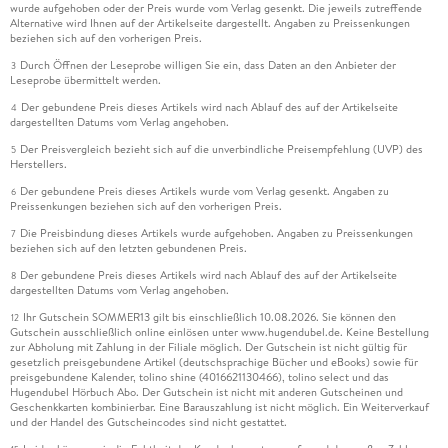
wurde aufgehoben oder der Preis wurde vom Verlag gesenkt. Die jeweils zutreffende
Alternative wird Ihnen auf der Artikelseite dargestellt. Angaben zu Preissenkungen
beziehen sich auf den vorherigen Preis.
Durch Öffnen der Leseprobe willigen Sie ein, dass Daten an den Anbieter der
3
Leseprobe übermittelt werden.
Der gebundene Preis dieses Artikels wird nach Ablauf des auf der Artikelseite
4
dargestellten Datums vom Verlag angehoben.
Der Preisvergleich bezieht sich auf die unverbindliche Preisempfehlung (UVP) des
5
Herstellers.
Der gebundene Preis dieses Artikels wurde vom Verlag gesenkt. Angaben zu
6
Preissenkungen beziehen sich auf den vorherigen Preis.
Die Preisbindung dieses Artikels wurde aufgehoben. Angaben zu Preissenkungen
7
beziehen sich auf den letzten gebundenen Preis.
Der gebundene Preis dieses Artikels wird nach Ablauf des auf der Artikelseite
8
dargestellten Datums vom Verlag angehoben.
Ihr Gutschein SOMMER13 gilt bis einschließlich 10.08.2026. Sie können den
12
Gutschein ausschließlich online einlösen unter www.hugendubel.de. Keine Bestellung
zur Abholung mit Zahlung in der Filiale möglich. Der Gutschein ist nicht gültig für
gesetzlich preisgebundene Artikel (deutschsprachige Bücher und eBooks) sowie für
preisgebundene Kalender, tolino shine (4016621130466), tolino select und das
Hugendubel Hörbuch Abo. Der Gutschein ist nicht mit anderen Gutscheinen und
Geschenkkarten kombinierbar. Eine Barauszahlung ist nicht möglich. Ein Weiterverkauf
und der Handel des Gutscheincodes sind nicht gestattet.