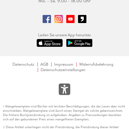
Mo. - Sa. 9.00 - 18.00 Uhr
Laden Sie unsere App herunter.
Datenschutz
AGB
Impressum
Widerrufsbelehrung
Datenschutzeinstellungen
Mängelexemplare sind Bücher mit leichten Beschädigungen, die das Lesen aber nicht
1
einschränken. Mängelexemplare sind durch einen Stempel als solche gekennzeichnet.
Die frühere Buchpreisbindung ist aufgehoben. Angaben zu Preissenkungen beziehen
sich auf den gebundenen Preis eines mangelfreien Exemplars.
Diese Artikel unterliegen nicht der Preisbindung, die Preisbindung dieser Artikel
2