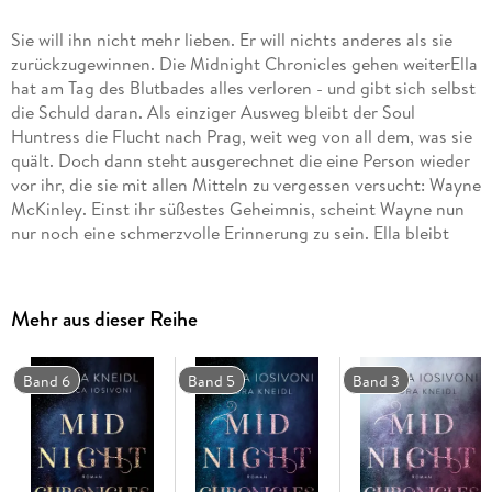
Sie will ihn nicht mehr lieben. Er will nichts anderes als sie
zurückzugewinnen. Die Midnight Chronicles gehen weiterElla
hat am Tag des Blutbades alles verloren - und gibt sich selbst
die Schuld daran. Als einziger Ausweg bleibt der Soul
Huntress die Flucht nach Prag, weit weg von all dem, was sie
quält. Doch dann steht ausgerechnet die eine Person wieder
vor ihr, die sie mit allen Mitteln zu vergessen versucht: Wayne
McKinley. Einst ihr süßestes Geheimnis, scheint Wayne nun
nur noch eine schmerzvolle Erinnerung zu sein. Ella bleibt
jedoch keine andere Wahl, als mit ihm zusammenzuarbeiten,
um ihren Fehler vom Tag des Blutbades wiedergutzumachen.
Auch auf die Gefahr hin, dass ihre Gefühle für den Hunter
Mehr aus dieser Reihe
mit jeder gemeinsam verbrachten Minute stärker
werden."Dieses Buch hat mich mit allem, was es zu bieten hat,
in den Bann gezogen und fassungslos zurückgelassen. Die
Band 6
Band 5
Band 3
Geschichte fesselt, das Setting fasziniert jedes Mal aufs
Neue, und die Protagonisten muss man einfach lieben."
BOOKWORMIII über DUNKELSPLITTERBand 4 der Reihe
trägt den Titel SEELENBAND und erzählt die Geschichte von