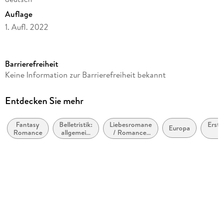
Auflage
1. Aufl. 2022
Seitenanzahl
456
Barrierefreiheit
Altersempfehlung
Keine Information zur Barrierefreiheit bekannt
ab 16 Jahre
Reihe
Entdecken Sie mehr
Midnight Chronicles, 5
Fantasy
Belletristik:
Liebesromane
Erste
Autor/Autorin
Europa
Romance
allgemein
/ Romance:
Bianca Iosivoni, Laura Kneidl
und
Romantasy,
Jahr
literarisch,
paranormal
(ca
Verlag/Hersteller
nicht nach
bi
Genre
2
LYX
Originalsprache
deutsch
Produktart
kartoniert