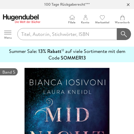
100 Tage Rückgaberecht***
Abholung in über 100 Filialen
Filiale
Konto
Merkzettel
Warenkorb
Hugendubel
Menu
Summer Sale:
13% Rabatt
auf viele Sortimente mit dem
12
mehr
Code
SOMMER13
erfahren
Band 5