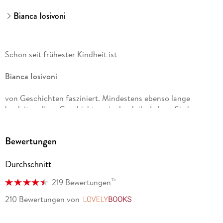
Bianca Iosivoni
Schon seit frühester Kindheit ist
Bianca Iosivoni
von Geschichten fasziniert. Mindestens ebenso lange
begleiten diese Geschichten sie durch ihr Leben. Sie begann
als Teenager mit dem Schreiben und kann sich nicht
vorstellen, je wieder damit aufzuhören.
Bewertungen
Durchschnitt
Inspiriert von ihren Lieblingsbüchern begann
15
219 Bewertungen
Laura Kneidl
210 Bewertungen
von
LovelyBooks
2009 an ihrem ersten eigenen Roman zu arbeiten. Nach