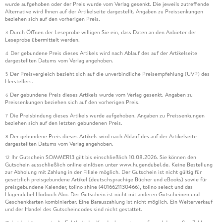
wurde aufgehoben oder der Preis wurde vom Verlag gesenkt. Die jeweils zutreffende
Alternative wird Ihnen auf der Artikelseite dargestellt. Angaben zu Preissenkungen
beziehen sich auf den vorherigen Preis.
Durch Öffnen der Leseprobe willigen Sie ein, dass Daten an den Anbieter der
3
Leseprobe übermittelt werden.
Der gebundene Preis dieses Artikels wird nach Ablauf des auf der Artikelseite
4
dargestellten Datums vom Verlag angehoben.
Der Preisvergleich bezieht sich auf die unverbindliche Preisempfehlung (UVP) des
5
Herstellers.
Der gebundene Preis dieses Artikels wurde vom Verlag gesenkt. Angaben zu
6
Preissenkungen beziehen sich auf den vorherigen Preis.
Die Preisbindung dieses Artikels wurde aufgehoben. Angaben zu Preissenkungen
7
beziehen sich auf den letzten gebundenen Preis.
Der gebundene Preis dieses Artikels wird nach Ablauf des auf der Artikelseite
8
dargestellten Datums vom Verlag angehoben.
Ihr Gutschein SOMMER13 gilt bis einschließlich 10.08.2026. Sie können den
12
Gutschein ausschließlich online einlösen unter www.hugendubel.de. Keine Bestellung
zur Abholung mit Zahlung in der Filiale möglich. Der Gutschein ist nicht gültig für
gesetzlich preisgebundene Artikel (deutschsprachige Bücher und eBooks) sowie für
preisgebundene Kalender, tolino shine (4016621130466), tolino select und das
Hugendubel Hörbuch Abo. Der Gutschein ist nicht mit anderen Gutscheinen und
Geschenkkarten kombinierbar. Eine Barauszahlung ist nicht möglich. Ein Weiterverkauf
und der Handel des Gutscheincodes sind nicht gestattet.