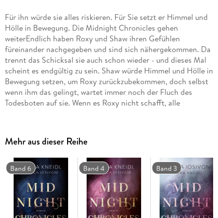
Für ihn würde sie alles riskieren. Für Sie setzt er Himmel und
Hölle in Bewegung. Die Midnight Chronicles gehen
weiterEndlich haben Roxy und Shaw ihren Gefühlen
füreinander nachgegeben und sind sich nähergekommen. Da
trennt das Schicksal sie auch schon wieder - und dieses Mal
scheint es endgültig zu sein. Shaw würde Himmel und Hölle in
Bewegung setzen, um Roxy zurückzubekommen, doch selbst
wenn ihm das gelingt, wartet immer noch der Fluch des
Todesboten auf sie. Wenn es Roxy nicht schafft, alle
entflohenen Seelen in die Unterwelt zu schicken, landet sie
selbst dort. Und die Enthüllung von Shaws Vergangenheit
stellt sie vor eine schier unmögliche Entscheidung: Kann sie
Mehr aus dieser Reihe
den Fluch brechen, selbst wenn das bedeuten würde, Shaw
für immer zu verlieren?"Wieder einmal hat mich die Welt der
Hunter vollkommen verzaubert. Mit der perfekten Mischung
Band 6
Band 4
Band 3
aus Gefühl, Magie, Spannung und Humor lassen die
Autorinnen alle Fantasy-Herzen höherschlagen."
LISASCREATIVEOBSESSIONTODESHAUCH erzählt die
Geschichte von Roxy und Shaw weiter. Band 5 der New-