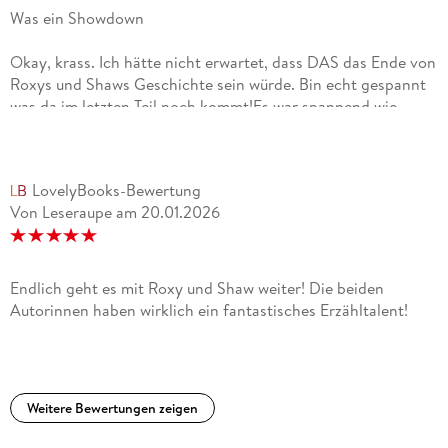
Was ein Showdown
Okay, krass. Ich hätte nicht erwartet, dass DAS das Ende von
Roxys und Shaws Geschichte sein würde. Bin echt gespannt
was da im letzten Teil noch kommt!Es war spannend wie
immer. Der Plot wurde ordentlich und logisch weiter geführt.
Der Schreibstil bleibt im Großen und Ganzen gleich.Einige
Dinge werden mir persönlich zu oft durchgekaut und
LovelyBooks-Bewertung
erwähnt. Ist OK, wir haben es verstanden. Weiter im Text
Von Leseraupe
am
20.01.2026
bitte.Das wars dann aber auch schon an Kritik.Irgendwann
wird es einfach schwierig eine Reihe zu bewerten ohne sich
dauernd zu wiederholen.
Endlich geht es mit Roxy und Shaw weiter! Die beiden
Autorinnen haben wirklich ein fantastisches Erzähltalent!
Weitere Bewertungen zeigen