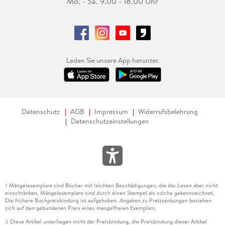
Mo. - Sa. 9.00 - 18.00 Uhr
Laden Sie unsere App herunter.
Datenschutz
AGB
Impressum
Widerrufsbelehrung
Datenschutzeinstellungen
Mängelexemplare sind Bücher mit leichten Beschädigungen, die das Lesen aber nicht
1
einschränken. Mängelexemplare sind durch einen Stempel als solche gekennzeichnet.
Die frühere Buchpreisbindung ist aufgehoben. Angaben zu Preissenkungen beziehen
sich auf den gebundenen Preis eines mangelfreien Exemplars.
Diese Artikel unterliegen nicht der Preisbindung, die Preisbindung dieser Artikel
2