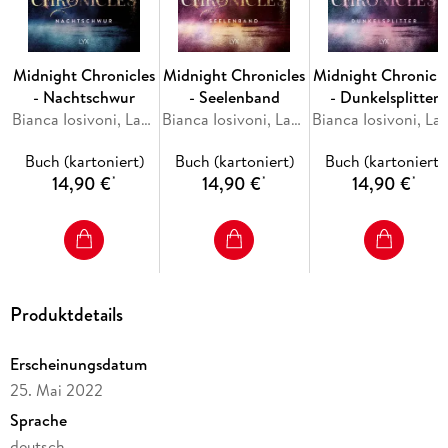
Adult-Fantasy-Reihe von Laura Kneidl und Bianca Iosivoni
Midnight Chronicles
Midnight Chronicles
Midnight Chronicle
- Nachtschwur
- Seelenband
- Dunkelsplitter
Bianca Iosivoni, Laura Kneidl
Bianca Iosivoni, Laura Kneidl
Bianca Iosivoni, Lau
Buch (kartoniert)
Buch (kartoniert)
Buch (kartoniert)
14,90 €
14,90 €
14,90 €
*
*
*
Produktdetails
Erscheinungsdatum
25. Mai 2022
Sprache
deutsch