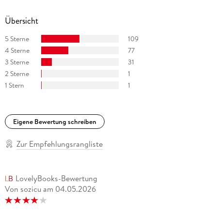
einem längeren Aufenthalt in Schottland lebt die Autorin
heute in Leipzig, wo ihre Wohnung einer Bibliothek ähnelt.
Übersicht
5 Sterne
109
4 Sterne
77
3 Sterne
31
2 Sterne
1
1 Stern
1
Eigene Bewertung schreiben
Zur Empfehlungsrangliste
LovelyBooks-Bewertung
Von sozicu
am
04.05.2026