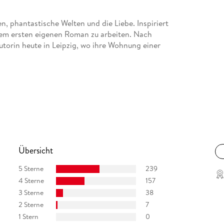
, phantastische Welten und die Liebe. Inspiriert
rem ersten eigenen Roman zu arbeiten. Nach
utorin heute in Leipzig, wo ihre Wohnung einer
s ebenso lange begleiten diese Geschichten sie
Übersicht
 als Teenager mit dem Schreiben und kann sich
.
5 Sterne
239
4 Sterne
157
3 Sterne
38
2 Sterne
7
1 Stern
0