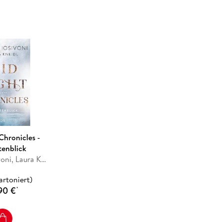
Chronicles -
tenblick
Bianca Iosivoni, Laura Kneidl
artoniert)
90 €
*