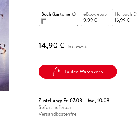
Fremdsprachige Bücher
n Lernhilfen
 Jugendbücher
eiber
Hörbuch Downloads im Bundle
cher
 Vergleich
 Puzzlezubehör
Lernen
New Adult
STABILO
Taschenbücher
Buch (kartoniert)
eBook epub
Hörbuch D
hilfen
hriller
 Backen
er
lender
Ratgeber
9,99 €
16,99 €
op
hriller
Romance
Sachbücher
14,90 €
precher:innen
Science Fiction
inkl. Mwst.
Fremdsprachige Bücher
In den Warenkorb
Zustellung:
Fr, 07.08. - Mo, 10.08.
Sofort lieferbar
Versandkostenfrei