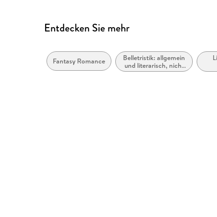
Entdecken Sie mehr
Belletristik: allgemein
L
Fantasy Romance
und literarisch, nicht
nach Genre