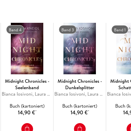
Band 4
Band 3
Band 1
Midnight Chronicles -
Midnight Chronicles -
Midnight 
Seelenband
Dunkelsplitter
Schat
Bianca Iosivoni, Laura Kneidl
Bianca Iosivoni, Laura Kneidl
Buch (kartoniert)
Buch (kartoniert)
Buch (k
14,90 €
14,90 €
14,
*
*