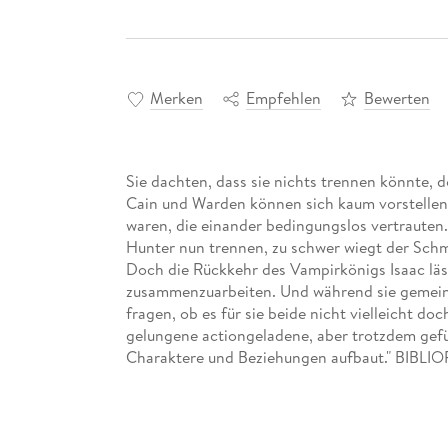
Merken
Empfehlen
Bewerten
Sie dachten, dass sie nichts trennen könnte,
Cain und Warden können sich kaum vorstellen,
waren, die einander bedingungslos vertrauten.
Hunter nun trennen, zu schwer wiegt der Schm
Doch die Rückkehr des Vampirkönigs Isaac läss
zusammenzuarbeiten. Und während sie gemein
fragen, ob es für sie beide nicht vielleicht do
gelungene actiongeladene, aber trotzdem gefü
Charaktere und Beziehungen aufbaut." BIBL
New-Adult-Fantasy-Reihe von Laura Kneidl und