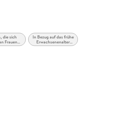
 die sich
In Bezug auf das frühe
 an Frauen
Erwachsenenalter
r Mädchen
(New Adult)
chten