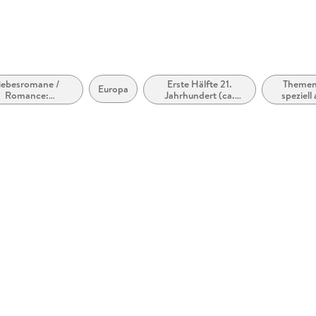
iebesromane /
Erste Hälfte 21.
Themen,
Europa
Romance:
Jahrhundert (ca.
speziell
Romantasy,
2000 bis ca. 2050)
und/ode
paranormal
ri