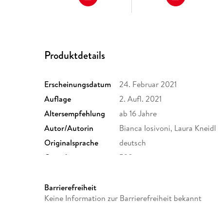
Produktdetails
Erscheinungsdatum
24. Februar 2021
Auflage
2. Aufl. 2021
Altersempfehlung
ab 16 Jahre
Autor/Autorin
Bianca Iosivoni, Laura Kneidl
Originalsprache
deutsch
Gewicht
528 g
Sonstiges
Großformatiges Paperback. 
Herstelleradresse
Bastei Lübbe AG, Schanzenst
Barrierefreiheit
produktsicherheit@bastei-lu
Keine Information zur Barrierefreiheit bekannt