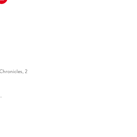
Chronicles, 2
43 mm
13477