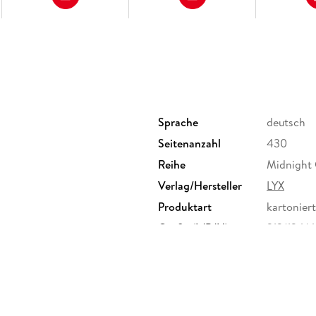
Sprache
deutsch
Seitenanzahl
430
Reihe
Midnight 
Verlag/Hersteller
LYX
Produktart
kartoniert
Größe (L/B/H)
213/134/
Klappenbroschur
ISBN
97837363
r. 6-20, 51063 Köln,
ebbe.de