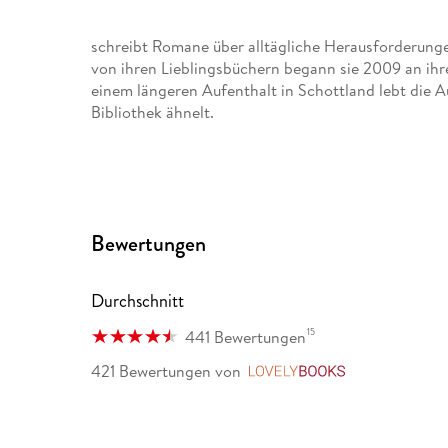
schreibt Romane über alltägliche Herausforderungen
von ihren Lieblingsbüchern begann sie 2009 an ih
einem längeren Aufenthalt in Schottland lebt die A
Bibliothek ähnelt.
Schon seit frühester Kindheit ist
Bewertungen
Bianca Iosivoni
, geb. 1986, von Geschichten fasziniert. Mindesten
Durchschnitt
durch ihr Leben. Den Kopf voller Ideen begann sie
seither nicht vorstellen, je wieder damit aufzuhören
15
441 Bewertungen
421 Bewertungen
von
LovelyBooks