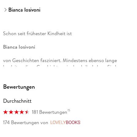
Bianca Iosivoni
Schon seit frühester Kindheit ist
Bianca Iosivoni
von Geschichten fasziniert. Mindestens ebenso lange
begleiten diese Geschichten sie durch ihr Leben. Sie begann
als Teenager mit dem Schreiben und kann sich nicht
vorstellen, je wieder damit aufzuhören.
Bewertungen
Durchschnitt
Inspiriert von ihren Lieblingsbüchern begann
15
181 Bewertungen
Laura Kneidl
174 Bewertungen
von
LovelyBooks
2009 an ihrem ersten eigenen Roman zu arbeiten. Nach