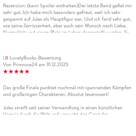
Rezension: (kann Spoiler enthalten)Der letzte Band gefiel mir
sehr gut. Ich habe mich besonders gefreut, weil ich sehr
gespannt auf Jules als Hauptfigur war. Und ich fand sehr gut,
wie seine Zerrissenheit, aber auch sein Wunsch nach Liebe,
Normalität und einem Platz im Leben dargestellt wurden. Er
war hier einfach als sehr sympathischer Charakter
geschaffen und ist wohl einer meiner Lieblinge.Harper hat so
ihre Probleme, auch mit Jules, aber das hat sie so menschlich
LovelyBooks-Bewertung
und nachvollziehbar gemacht. Ich fand ihre Entwicklung hier
Von Primrose24
am
31.12.2025
jedoch auch sehr stark. Generell fand ich Harper und Jules
als eines der für mich stärksten Pärchen der Reihe.Aber auch
so war es ziemlich spannend. Ich mochte das Wiedersehen
mit den vorherigen Protagonisten und die Art, sie alles
Das große Finale punktet nochmal mit spannenden Kämpfen
wieder zusammengeführt wird. Für mich war es ein sehr
und großartigen Charakteren. Absolut lesenswert!
starker Abschluss der Reihe, was ich schön finde, da
Folgebände oder Reihenabschlüssd häufig ja etwas
Jules streift seit seiner Verwandlung in einen künstlichen
schwächer sind.5 Sterne
Vampir durch die Welt und versucht den Geist des
ehemaligen Vampirkönigs ein für alle Mal auszulöschen.
Harper hingegen ist auf der Suche nach Jules seit dem
Angriff im Quartier, bei dem ihr Bruder schwer verletzt