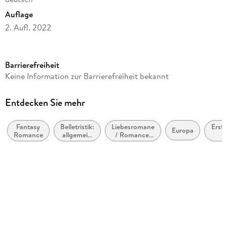
Auflage
2. Aufl. 2022
Seitenanzahl
509
Barrierefreiheit
Altersempfehlung
Keine Information zur Barrierefreiheit bekannt
ab 16 Jahre
Reihe
Entdecken Sie mehr
Midnight Chronicles, 6
Fantasy
Belletristik:
Liebesromane
Erste
Autor/Autorin
Europa
Romance
allgemein
/ Romance:
Bianca Iosivoni, Laura Kneidl
und
Romantasy,
Jahr
literarisch,
paranormal
(ca
Verlag/Hersteller
nicht nach
bi
Genre
2
LYX
Originalsprache
deutsch
Produktart
kartoniert