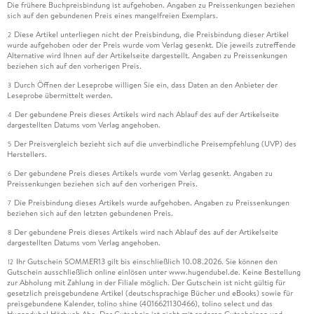
Die frühere Buchpreisbindung ist aufgehoben. Angaben zu Preissenkungen beziehen
sich auf den gebundenen Preis eines mangelfreien Exemplars.
Diese Artikel unterliegen nicht der Preisbindung, die Preisbindung dieser Artikel
2
wurde aufgehoben oder der Preis wurde vom Verlag gesenkt. Die jeweils zutreffende
Alternative wird Ihnen auf der Artikelseite dargestellt. Angaben zu Preissenkungen
beziehen sich auf den vorherigen Preis.
Durch Öffnen der Leseprobe willigen Sie ein, dass Daten an den Anbieter der
3
Leseprobe übermittelt werden.
Der gebundene Preis dieses Artikels wird nach Ablauf des auf der Artikelseite
4
dargestellten Datums vom Verlag angehoben.
Der Preisvergleich bezieht sich auf die unverbindliche Preisempfehlung (UVP) des
5
Herstellers.
Der gebundene Preis dieses Artikels wurde vom Verlag gesenkt. Angaben zu
6
Preissenkungen beziehen sich auf den vorherigen Preis.
Die Preisbindung dieses Artikels wurde aufgehoben. Angaben zu Preissenkungen
7
beziehen sich auf den letzten gebundenen Preis.
Der gebundene Preis dieses Artikels wird nach Ablauf des auf der Artikelseite
8
dargestellten Datums vom Verlag angehoben.
Ihr Gutschein SOMMER13 gilt bis einschließlich 10.08.2026. Sie können den
12
Gutschein ausschließlich online einlösen unter www.hugendubel.de. Keine Bestellung
zur Abholung mit Zahlung in der Filiale möglich. Der Gutschein ist nicht gültig für
gesetzlich preisgebundene Artikel (deutschsprachige Bücher und eBooks) sowie für
preisgebundene Kalender, tolino shine (4016621130466), tolino select und das