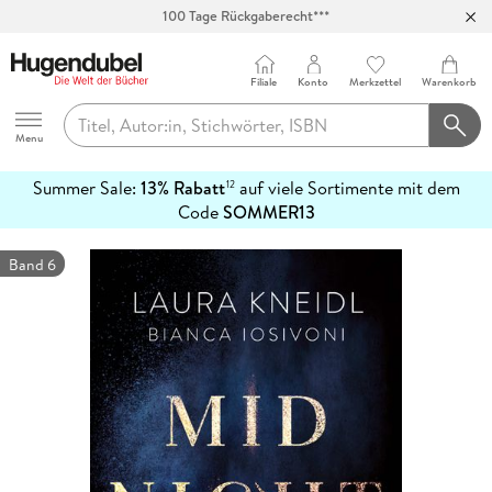
100 Tage Rückgaberecht***
Abholung in über 100 Filialen
Filiale
Konto
Merkzettel
Warenkorb
Hugendubel
Menu
Summer Sale:
13% Rabatt
auf viele Sortimente mit dem
12
mehr
Code
SOMMER13
erfahren
Band 6