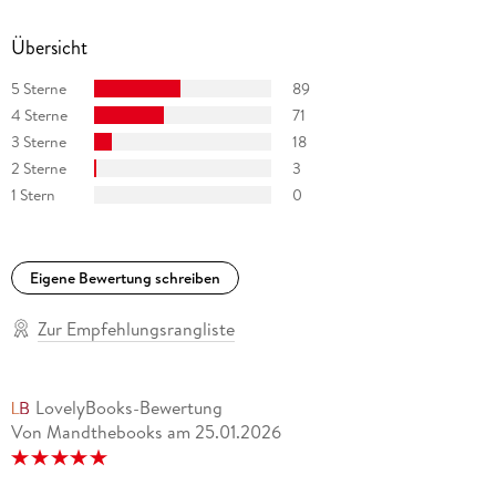
einem längeren Aufenthalt in Schottland lebt die Autorin
heute in Leipzig, wo ihre Wohnung einer Bibliothek ähnelt.
Übersicht
5 Sterne
89
4 Sterne
71
3 Sterne
18
2 Sterne
3
1 Stern
0
Eigene Bewertung schreiben
Zur Empfehlungsrangliste
LovelyBooks-Bewertung
Von Mandthebooks
am
25.01.2026