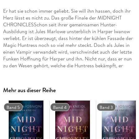
Er hat sie schon immer geliebt. Sie will ihn hassen, doch ihr
Herz lässt es nicht zu. Das große Finale der MIDNIGHT
CHRONICLESSchon seit ihrer gemeinsamen Hunter-
Ausbildung ist Jules Marlowe unsterblich in Harper Iwanow
verliebt. Er ist überzeugt, dass hinter der kühlen Fassade der
Magic Huntress noch so viel mehr steckt. Doch als Jules in
einen Vampir verwandelt wird, verschwindet auch der letzte
Funken Hoffnung für Harper und ihn. Nicht nur, dass er nun
zu den Wesen gehört, welche die Huntress bekämpft, er
verletzt im Blutrausch auch ihren Zwillingsbruder schwer. Nun
sinnt Harper auf Rache und macht unerbittlich Jagd auf
Jules. Aber als sie ihm schließlich gegenübersteht, sieht sie
Mehr aus dieser Reihe
vor sich keinen blutrünstigen Vampir, sondern nur den Mann,
der ihr Herz gefährlich schnell schlagen lässt . . ."Habe ich
das Buch verschlungen? Ja. Brauche ich unbedingt den
Band 5
Band 4
Band 3
sechsten Band? Ja! Ich bin wirklich ein großer Fan der Reihe!"
MARYBOOKSWORLD über TODESHAUCHNACHTSCHWUR
erzählt die Geschichte von Harper und Jules. Band 6 der
New-Adult-Fantasy-Reihe von Laura Kneidl und Bianca