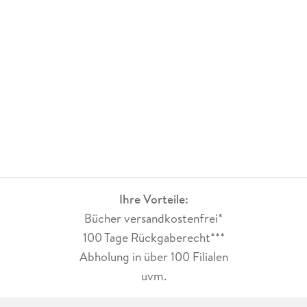
zueinander. Der Abschluss der Reihe beinhaltet auch einen
finalen Showdown, an dem alle bisherigen Hauptcharaktere
beteiligt sind. Der Kampf war bis zu letzten Seite wirklich
sehr spannend. Aber ich bin auch insgesamt sehr überrascht,
wie gut mir jedes einzelne Buch der Reihe trotz seiner
unterschiedlichen Protagonisten gefallen hat. Eine wirklich
empfehlenswerte Fantasyreihe, die mit Spannung,
großartigen Charakteren und vielen Emotionen punkten
kann!
Ihre Vorteile:
Bücher versandkostenfrei*
100 Tage Rückgaberecht***
Abholung in über 100 Filialen
uvm.