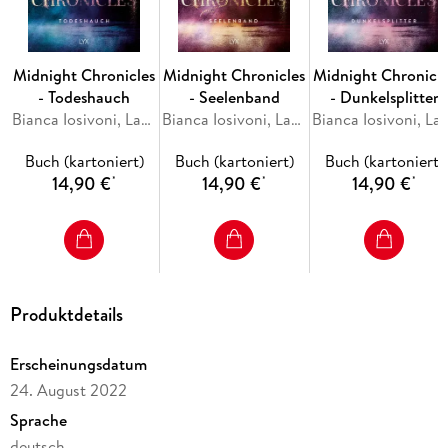
Iosivoni
Midnight Chronicles
Midnight Chronicles
Midnight Chronicle
- Todeshauch
- Seelenband
- Dunkelsplitter
Bianca Iosivoni, Laura Kneidl
Bianca Iosivoni, Laura Kneidl
Bianca Iosivoni, Lau
Buch (kartoniert)
Buch (kartoniert)
Buch (kartoniert)
14,90 €
14,90 €
14,90 €
*
*
*
Produktdetails
Erscheinungsdatum
24. August 2022
Sprache
deutsch