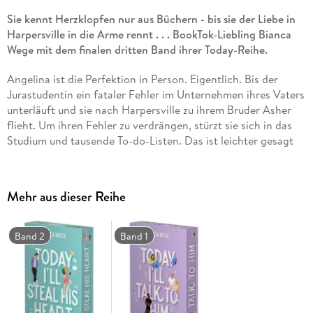
Sie kennt Herzklopfen nur aus Büchern - bis sie der Liebe in
Harpersville in die Arme rennt . . . BookTok-Liebling Bianca
Wege mit dem finalen dritten Band ihrer Today-Reihe.
Angelina ist die Perfektion in Person. Eigentlich. Bis der
Jurastudentin ein fataler Fehler im Unternehmen ihres Vaters
unterläuft und sie nach Harpersville zu ihrem Bruder Asher
flieht. Um ihren Fehler zu verdrängen, stürzt sie sich in das
Studium und tausende To-do-Listen. Das ist leichter gesagt
als getan in der WG mit einer pflanzenmörderischen
Mitbewohnerin wie India.
Als Angelina dann auch noch dem Volleyball-Coach Riven
Mehr aus dieser Reihe
wortwörtlich in die Arme rennt, macht er ihr gehörig einen
Strich durch ihre To-do-Listen. Obwohl sie sich sonst in der
Liebe nur an fiktive Männer in Büchern hält, verliert sie mehr
Band 2
Band 1
und mehr ihr Herz an Riven. Doch Angelinas Versuch, alles
richtig zu machen, könnte die Gefühle zwischen ihnen
gefährden . . .
Band 3 der humorvollen Bestseller-Romance mit Ashers