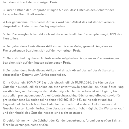
beziehen sich auf den vorherigen Preis.
Durch Öffnen der Leseprobe willigen Sie ein, dass Daten an den Anbieter der
3
Leseprobe übermittelt werden.
Der gebundene Preis dieses Artikels wird nach Ablauf des auf der Artikelseite
4
dargestellten Datums vom Verlag angehoben.
Der Preisvergleich bezieht sich auf die unverbindliche Preisempfehlung (UVP) des
5
Herstellers.
Der gebundene Preis dieses Artikels wurde vom Verlag gesenkt. Angaben zu
6
Preissenkungen beziehen sich auf den vorherigen Preis.
Die Preisbindung dieses Artikels wurde aufgehoben. Angaben zu Preissenkungen
7
beziehen sich auf den letzten gebundenen Preis.
Der gebundene Preis dieses Artikels wird nach Ablauf des auf der Artikelseite
8
dargestellten Datums vom Verlag angehoben.
Ihr Gutschein SOMMER13 gilt bis einschließlich 10.08.2026. Sie können den
12
Gutschein ausschließlich online einlösen unter www.hugendubel.de. Keine Bestellung
zur Abholung mit Zahlung in der Filiale möglich. Der Gutschein ist nicht gültig für
gesetzlich preisgebundene Artikel (deutschsprachige Bücher und eBooks) sowie für
preisgebundene Kalender, tolino shine (4016621130466), tolino select und das
Hugendubel Hörbuch Abo. Der Gutschein ist nicht mit anderen Gutscheinen und
Geschenkkarten kombinierbar. Eine Barauszahlung ist nicht möglich. Ein Weiterverkauf
und der Handel des Gutscheincodes sind nicht gestattet.
Leider können wir die Echtheit der Kundenbewertung aufgrund der großen Zahl an
15
Einzelbewertungen nicht prüfen.