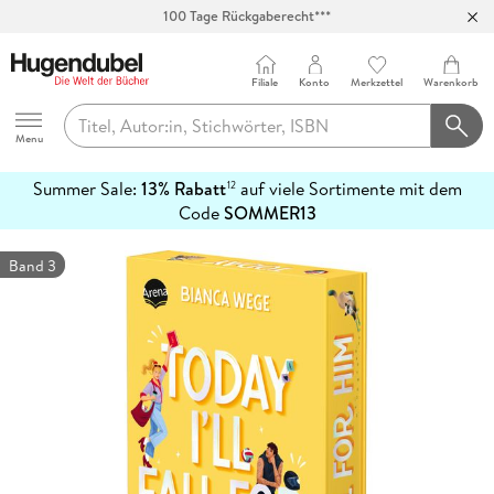
100 Tage Rückgaberecht***
Abholung in über 100 Filialen
Filiale
Konto
Merkzettel
Warenkorb
Hugendubel
Menu
Summer Sale:
13% Rabatt
auf viele Sortimente mit dem
12
mehr
Code
SOMMER13
erfahren
Band 3