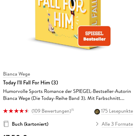
Bianca Wege
Today I'll Fall For Him (3)
Humorvolle Sports Romance der SPIEGEL-Bestseller-Autorin
Bianca Wege (Die Today-Reihe Band 3). Mit Farbschnitt.
Exklusiv nur in der 1. Auflage: Charakterkarte. College
(
109 Bewertungen
)
175 Lesepunkte
15
Romance meets Strangers to Lovers
Buch (kartoniert)
Alle 3 Formate