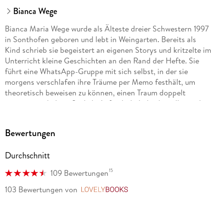
Bianca Wege
Bianca Maria Wege wurde als Älteste dreier Schwestern 1997
in Sonthofen geboren und lebt in Weingarten. Bereits als
Kind schrieb sie begeistert an eigenen Storys und kritzelte im
Unterricht kleine Geschichten an den Rand der Hefte. Sie
führt eine WhatsApp-Gruppe mit sich selbst, in der sie
morgens verschlafen ihre Träume per Memo festhält, um
theoretisch beweisen zu können, einen Traum doppelt
geträumt zu haben. Sie liebt Luftschokolade über alles und
hat generell einen zweiten Magen für Süßes. Auf
Bookstagram und Booktok findet man sie unter
Bewertungen
@waystowrite_. Dort teilt sie ihr Autorinnenleben, gibt Lese-
und Hörbuchupdates und ist bekannt für ihre
Durchschnitt
Zugverspätungen.
15
109 Bewertungen
103 Bewertungen
von
LovelyBooks