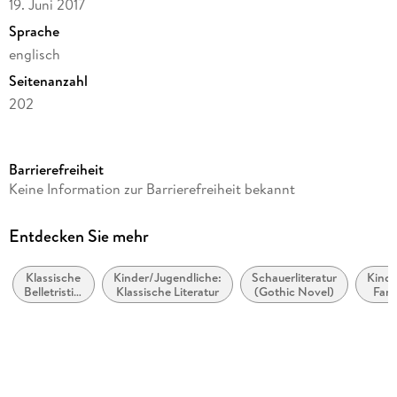
19. Juni 2017
Sprache
englisch
Seitenanzahl
202
Reihe
A Stepping Stone Book
Barrierefreiheit
Autor/Autorin
Keine Information zur Barrierefreiheit bekannt
Charlotte Bronte
Verlag/Hersteller
Entdecken Sie mehr
Lulu Press
Klassische
Kinder/Jugendliche:
Schauerliteratur
Kinde
Produktart
Belletristik:
Klassische Literatur
(Gothic Novel)
Fan
kartoniert
allgemein
und
Gewicht
literarisch
523 g
Größe (L/B/H)