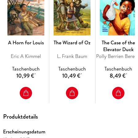
Girls...
Get Your Copy Now.
A Horn for Louis
The Wizard of Oz
The Case of the
Elevator Duck
Eric A Kimmel
L. Frank Baum
Poll
Taschenbuch
Taschenbuch
Taschenbuch
10,99 €
10,49 €
8,49 €
*
*
*
Produktdetails
Erscheinungsdatum