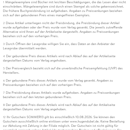
Mängelexemplare sind Bücher mit leichten Beschädigungen, die das Lesen aber nicht
1
einschränken. Mängelexemplare sind durch einen Stempel als solche gekennzeichnet.
Die frühere Buchpreisbindung ist aufgehoben. Angaben zu Preissenkungen beziehen
sich auf den gebundenen Preis eines mangelfreien Exemplars.
Diese Artikel unterliegen nicht der Preisbindung, die Preisbindung dieser Artikel
2
wurde aufgehoben oder der Preis wurde vom Verlag gesenkt. Die jeweils zutreffende
Alternative wird Ihnen auf der Artikelseite dargestellt. Angaben zu Preissenkungen
beziehen sich auf den vorherigen Preis.
Durch Öffnen der Leseprobe willigen Sie ein, dass Daten an den Anbieter der
3
Leseprobe übermittelt werden.
Der gebundene Preis dieses Artikels wird nach Ablauf des auf der Artikelseite
4
dargestellten Datums vom Verlag angehoben.
Der Preisvergleich bezieht sich auf die unverbindliche Preisempfehlung (UVP) des
5
Herstellers.
Der gebundene Preis dieses Artikels wurde vom Verlag gesenkt. Angaben zu
6
Preissenkungen beziehen sich auf den vorherigen Preis.
Die Preisbindung dieses Artikels wurde aufgehoben. Angaben zu Preissenkungen
7
beziehen sich auf den letzten gebundenen Preis.
Der gebundene Preis dieses Artikels wird nach Ablauf des auf der Artikelseite
8
dargestellten Datums vom Verlag angehoben.
Ihr Gutschein SOMMER13 gilt bis einschließlich 10.08.2026. Sie können den
12
Gutschein ausschließlich online einlösen unter www.hugendubel.de. Keine Bestellung
zur Abholung mit Zahlung in der Filiale möglich. Der Gutschein ist nicht gültig für