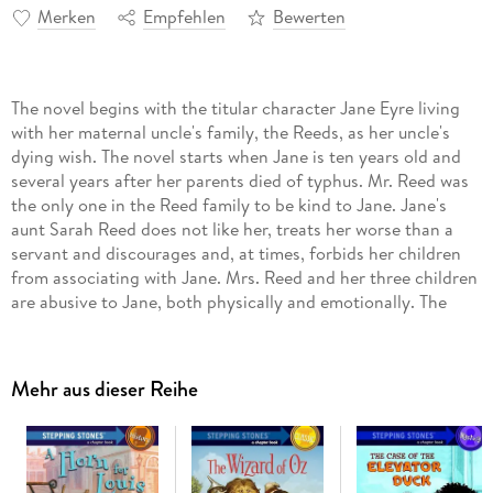
Merken
Empfehlen
Bewerten
The novel begins with the titular character Jane Eyre living
with her maternal uncle's family, the Reeds, as her uncle's
dying wish. The novel starts when Jane is ten years old and
several years after her parents died of typhus. Mr. Reed was
the only one in the Reed family to be kind to Jane. Jane's
aunt Sarah Reed does not like her, treats her worse than a
servant and discourages and, at times, forbids her children
from associating with Jane. Mrs. Reed and her three children
are abusive to Jane, both physically and emotionally. The
servant Bessie proves to be Jane's only ally in the household
even though Bessie sometimes harshly scolds Jane. Excluded
from the family activities, Jane is incredibly unhappy with
Mehr aus dieser Reihe
only a doll and occasionally books in which to find solace.
One day, Jane is locked in the red room, where her uncle
died, and panics after seeing visions of him. She is finally
rescued when she is allowed to attend Lowood School for