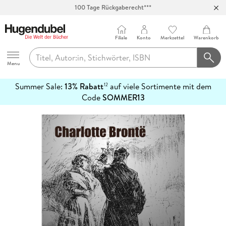
100 Tage Rückgaberecht***
Abholung in über 100 Filialen
Filiale
Konto
Merkzettel
Warenkorb
Hugendubel
Menu
Summer Sale:
13% Rabatt
auf viele Sortimente mit dem
12
mehr
Code
SOMMER13
erfahren