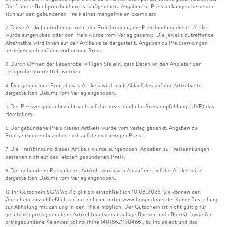
Die frühere Buchpreisbindung ist aufgehoben. Angaben zu Preissenkungen beziehen
sich auf den gebundenen Preis eines mangelfreien Exemplars.
Diese Artikel unterliegen nicht der Preisbindung, die Preisbindung dieser Artikel
2
wurde aufgehoben oder der Preis wurde vom Verlag gesenkt. Die jeweils zutreffende
Alternative wird Ihnen auf der Artikelseite dargestellt. Angaben zu Preissenkungen
beziehen sich auf den vorherigen Preis.
Durch Öffnen der Leseprobe willigen Sie ein, dass Daten an den Anbieter der
3
Leseprobe übermittelt werden.
Der gebundene Preis dieses Artikels wird nach Ablauf des auf der Artikelseite
4
dargestellten Datums vom Verlag angehoben.
Der Preisvergleich bezieht sich auf die unverbindliche Preisempfehlung (UVP) des
5
Herstellers.
Der gebundene Preis dieses Artikels wurde vom Verlag gesenkt. Angaben zu
6
Preissenkungen beziehen sich auf den vorherigen Preis.
Die Preisbindung dieses Artikels wurde aufgehoben. Angaben zu Preissenkungen
7
beziehen sich auf den letzten gebundenen Preis.
Der gebundene Preis dieses Artikels wird nach Ablauf des auf der Artikelseite
8
dargestellten Datums vom Verlag angehoben.
Ihr Gutschein SOMMER13 gilt bis einschließlich 10.08.2026. Sie können den
12
Gutschein ausschließlich online einlösen unter www.hugendubel.de. Keine Bestellung
zur Abholung mit Zahlung in der Filiale möglich. Der Gutschein ist nicht gültig für
gesetzlich preisgebundene Artikel (deutschsprachige Bücher und eBooks) sowie für
preisgebundene Kalender, tolino shine (4016621130466), tolino select und das