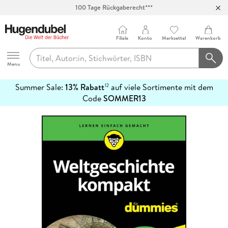
100 Tage Rückgaberecht***
Abholung in über 100 Filialen
Filiale
Konto
Merkzettel
Warenkorb
Hugendubel
Menu
Summer Sale:
13% Rabatt
auf viele Sortimente mit dem
12
mehr
Code
SOMMER13
erfahren