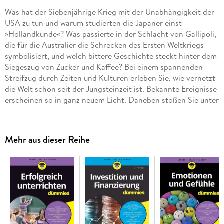
Was hat der Siebenjährige Krieg mit der Unabhängigkeit der
USA zu tun und warum studierten die Japaner einst
»Hollandkunde«? Was passierte in der Schlacht von Gallipoli,
die für die Australier die Schrecken des Ersten Weltkriegs
symbolisiert, und welch bittere Geschichte steckt hinter dem
Siegeszug von Zucker und Kaffee? Bei einem spannenden
Streifzug durch Zeiten und Kulturen erleben Sie, wie vernetzt
die Welt schon seit der Jungsteinzeit ist. Bekannte Ereignisse
erscheinen so in ganz neuem Licht. Daneben stoßen Sie unter
Garantie aber auch auf viel Neues.
Mehr aus dieser Reihe
Inhaltsverzeichnis
Ü ber die Autorin 21
Einfü hrung 23
Teil I: Gestatten, die Weltgeschichte! Eine Vorstellung 27
Kapitel 1: Was Weltgeschichte eigentlich ist 29
Kapitel 2: Wie Weltgeschichte gegliedert wird 37
Kapitel 3: Wie Weltgeschichte dargestellt wird 43
Teil II: Die Zeit der alten Reiche - Frü hgeschichte und Antike