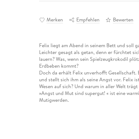
Merken
Empfehlen
Bewerten
Felix liegt am Abend in seinem Bett und soll ga
Leichter gesagt als getan, denn er fürchtet s
lauern? Was, wenn sein Spielzeugkrokodil plöt
Erdbeben kommt?
Doch da erhält Felix unverhofft Gesellschaft. E
und stellt sich ihm als seine Angst vor. Felix i
Wesen auf sich? Und warum in aller Welt trägt
»Angst und Mut sind supergut! « ist eine war
Mutigwerden.
Zielgruppe
Das Bilderbuch richtet sich an Kinder zwischen
seiner Angst positiv zu nähern und sie sich z
und zu bekämpfen.