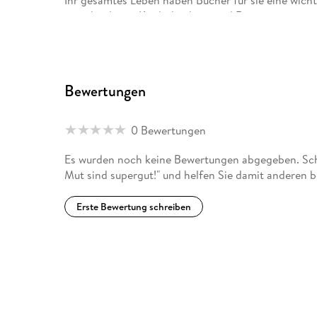
verschiedenen Kinderbüchern und Romanen.
"Angst und Mut sind supergut" ist ihre erste Veröff
Thorwald Spangenberg:
Bewertungen
Thorwald Spangenberg wurde 1982 in Hamburg gebo
Heide auf. Von 2004 bis 2012 studierte er Design a
0 Bewertungen
als freischaffender Illustrator in Köln.
Es wurden noch keine Bewertungen abgegeben. Schr
Mut sind supergut!" und helfen Sie damit anderen 
Erste Bewertung schreiben