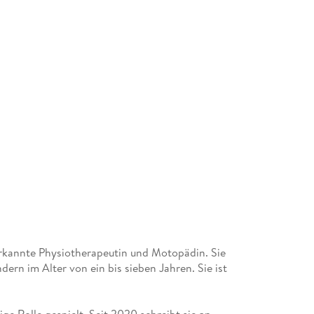
nerkannte Physiotherapeutin und Motopädin. Sie
dern im Alter von ein bis sieben Jahren. Sie ist
ge Rolle gespielt. Seit 2020 schreibt sie an