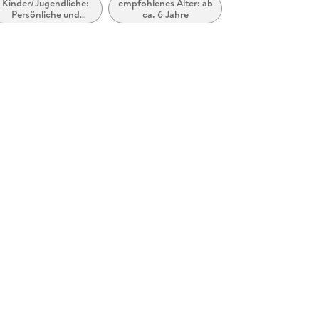
Kinder/Jugendliche:
empfohlenes Alter: ab
Dieses Buch soll einen Beitrag dazu leisten ki
Persönliche und
ca. 6 Jahre
soziale Themen:
ein wichtiges Gefühl zu akzeptieren und sich le
Emotionen,
Stimmungen, Gefühle
und Verhaltensweisen