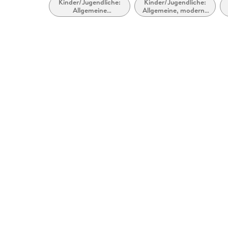
Kinder/Jugendliche:
Kinder/Jugendliche:
Allgemeine
Allgemeine, moderne
Interessen: Arbeit,
und zeitgenössische
Politik und
Belletristik
Gesellschaft