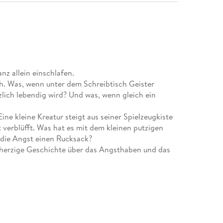
nz allein einschlafen.
ich. Was, wenn unter dem Schreibtisch Geister
zlich lebendig wird? Und was, wenn gleich ein
ine kleine Kreatur steigt aus seiner Spielzeugkiste
st verblüfft. Was hat es mit dem kleinen putzigen
 die Angst einen Rucksack?
mherzige Geschichte über das Angsthaben und das
 fünf und sieben Jahren. Es soll dazu anregen sich
um Freund zu machen, anstatt sie zu unterdrücken