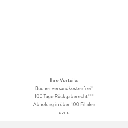
Hannah war kraftvoll, klug, witzig und zugewandt ein
Mensch, der Spuren hinterlässt.
Und das tut sie bis heute.
Sie wirkt weiter, in den Herzen vieler Menschen. Und ganz
besonders in ihrem Papa.
In diesem Buch spricht sie durch ihn liebevoll, klar, und
bedeutsam.
Sie ist die Co-Autorin, die nicht mehr hier ist und doch
überall zu spüren.
Ihre Vorteile:
Bücher versandkostenfrei*
100 Tage Rückgaberecht***
Abholung in über 100 Filialen
uvm.