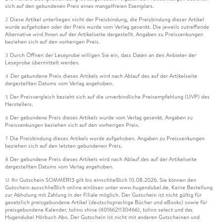
sich auf den gebundenen Preis eines mangelfreien Exemplars.
Diese Artikel unterliegen nicht der Preisbindung, die Preisbindung dieser Artikel
2
wurde aufgehoben oder der Preis wurde vom Verlag gesenkt. Die jeweils zutreffende
Alternative wird Ihnen auf der Artikelseite dargestellt. Angaben zu Preissenkungen
beziehen sich auf den vorherigen Preis.
Durch Öffnen der Leseprobe willigen Sie ein, dass Daten an den Anbieter der
3
Leseprobe übermittelt werden.
Der gebundene Preis dieses Artikels wird nach Ablauf des auf der Artikelseite
4
dargestellten Datums vom Verlag angehoben.
Der Preisvergleich bezieht sich auf die unverbindliche Preisempfehlung (UVP) des
5
Herstellers.
Der gebundene Preis dieses Artikels wurde vom Verlag gesenkt. Angaben zu
6
Preissenkungen beziehen sich auf den vorherigen Preis.
Die Preisbindung dieses Artikels wurde aufgehoben. Angaben zu Preissenkungen
7
beziehen sich auf den letzten gebundenen Preis.
Der gebundene Preis dieses Artikels wird nach Ablauf des auf der Artikelseite
8
dargestellten Datums vom Verlag angehoben.
Ihr Gutschein SOMMER13 gilt bis einschließlich 10.08.2026. Sie können den
12
Gutschein ausschließlich online einlösen unter www.hugendubel.de. Keine Bestellung
zur Abholung mit Zahlung in der Filiale möglich. Der Gutschein ist nicht gültig für
gesetzlich preisgebundene Artikel (deutschsprachige Bücher und eBooks) sowie für
preisgebundene Kalender, tolino shine (4016621130466), tolino select und das
Hugendubel Hörbuch Abo. Der Gutschein ist nicht mit anderen Gutscheinen und