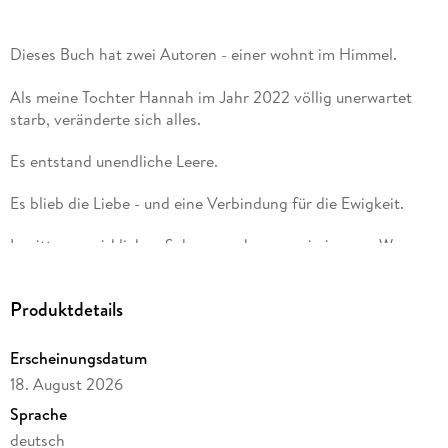
Dieses Buch hat zwei Autoren - einer wohnt im Himmel.
Als meine Tochter Hannah im Jahr 2022 völlig unerwartet
starb, veränderte sich alles.
Es entstand unendliche Leere.
Es blieb die Liebe - und eine Verbindung für die Ewigkeit.
Inmitten unwirklichen Schmerzes begann ein innerer Weg.
Ein Weg zu mir selbst. Zu neuer Klarheit. Zu stiller Stärke.
Produktdetails
Ich kann Hannah nicht mehr umarmen - und doch ist sie bei
mir.
Erscheinungsdatum
18. August 2026
Sie wirkt weiter. In Gedanken. In Entscheidungen. In jedem
Sprache
einzelnen Wort dieses Buches.
deutsch