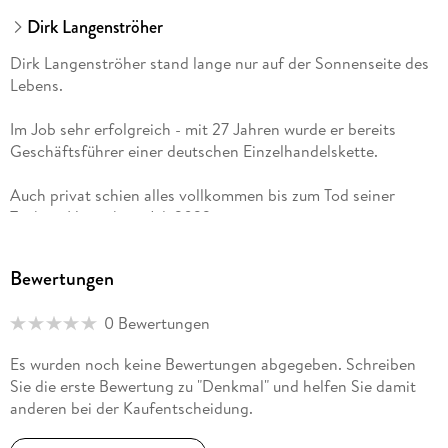
Dirk Langenströher
Dirk Langenströher stand lange nur auf der Sonnenseite des
Lebens.
Im Job sehr erfolgreich - mit 27 Jahren wurde er bereits
Geschäftsführer einer deutschen Einzelhandelskette.
Auch privat schien alles vollkommen bis zum Tod seiner
Tochter Hannah im Juli 2022.
Zehn Jahre lang war sie, gemeinsam mit ihrem Bruder Jan,
Bewertungen
das größte Glück seines Lebens. Dann stirbt Hannah
plötzlich an einem unentdeckten Gehirntumor und alles ist
0 Bewertungen
dunkel und steht still. Dirk steht am Abgrund und spürt, wie
schwer ein seelischer Rucksack wirklich sein kann.
Es wurden noch keine Bewertungen abgegeben. Schreiben
Sie die erste Bewertung zu "Denkmal" und helfen Sie damit
Doch statt zu springen, beginnt er zu gehen erst in sich
anderen bei der Kaufentscheidung.
hinein, dann zurück ins Leben.