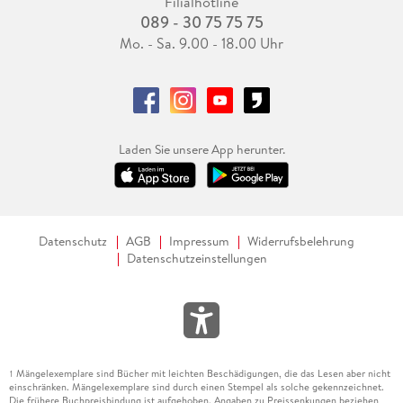
Filialhotline
089 - 30 75 75 75
Mo. - Sa. 9.00 - 18.00 Uhr
Laden Sie unsere App herunter.
Datenschutz
AGB
Impressum
Widerrufsbelehrung
Datenschutzeinstellungen
Mängelexemplare sind Bücher mit leichten Beschädigungen, die das Lesen aber nicht
1
einschränken. Mängelexemplare sind durch einen Stempel als solche gekennzeichnet.
Die frühere Buchpreisbindung ist aufgehoben. Angaben zu Preissenkungen beziehen