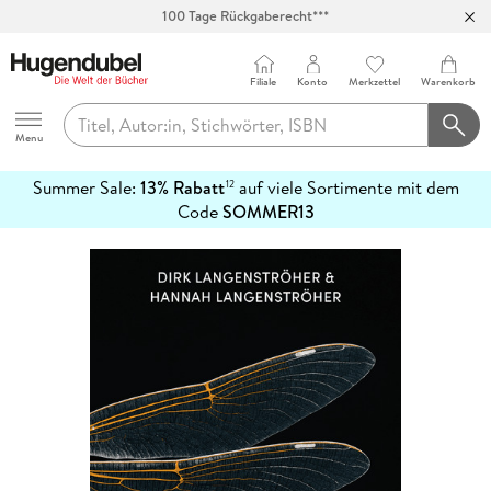
100 Tage Rückgaberecht***
Abholung in über 100 Filialen
Filiale
Konto
Merkzettel
Warenkorb
Hugendubel
Menu
Summer Sale:
13% Rabatt
auf viele Sortimente mit dem
12
mehr
Code
SOMMER13
erfahren