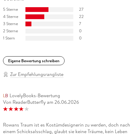
5 Sterne
27
4 Sterne
22
3 Sterne
7
2 Sterne
0
1 Stern
0
Eigene Bewertung schreiben
Zur Empfehlungsrangliste
LovelyBooks-Bewertung
Von ReaderButterfly
am
26.06.2026
Rowans Traum ist es Kostümdesignerin zu werden, doch nach
einem Schicksalsschlag, glaubt sie keine Träume, kein Leben