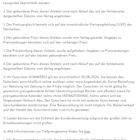
Leseprobe übermittelt werden.
Der gebundene Preis dieses Artikels wird nach Ablauf des auf der Artikelseite
4
dargestellten Datums vom Verlag angehoben.
Der Preisvergleich bezieht sich auf die unverbindliche Preisempfehlung (UVP) des
5
Herstellers.
Der gebundene Preis dieses Artikels wurde vom Verlag gesenkt. Angaben zu
6
Preissenkungen beziehen sich auf den vorherigen Preis.
Die Preisbindung dieses Artikels wurde aufgehoben. Angaben zu Preissenkungen
7
beziehen sich auf den letzten gebundenen Preis.
Der gebundene Preis dieses Artikels wird nach Ablauf des auf der Artikelseite
8
dargestellten Datums vom Verlag angehoben.
Ihr Gutschein SOMMER13 gilt bis einschließlich 10.08.2026. Sie können den
12
Gutschein ausschließlich online einlösen unter www.hugendubel.de. Keine Bestellung
zur Abholung mit Zahlung in der Filiale möglich. Der Gutschein ist nicht gültig für
gesetzlich preisgebundene Artikel (deutschsprachige Bücher und eBooks) sowie für
preisgebundene Kalender, tolino shine (4016621130466), tolino select und das
Hugendubel Hörbuch Abo. Der Gutschein ist nicht mit anderen Gutscheinen und
Geschenkkarten kombinierbar. Eine Barauszahlung ist nicht möglich. Ein Weiterverkauf
und der Handel des Gutscheincodes sind nicht gestattet.
Leider können wir die Echtheit der Kundenbewertung aufgrund der großen Zahl an
15
Einzelbewertungen nicht prüfen.
Alle Informationen zur Tiefpreisgarantie finden Sie
hier
16
Alle Preise verstehen sich inkl. der gesetzlichen MwSt. Informationen über den
*