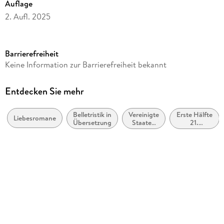
Auflage
2. Aufl. 2025
Seitenanzahl
384
Barrierefreiheit
Altersempfehlung
Keine Information zur Barrierefreiheit bekannt
ab 16 Jahre
Autor/Autorin
Entdecken Sie mehr
Emma Scott
Belletristik in
Vereinigte
Erste Hälfte
Übersetzung
Liebesromane
Übersetzung
Staaten
21.
Christin Ullmann
von
Jahrhundert
Amerika,
(ca. 2000
Verlag/Hersteller
USA
bis ca.
2050)
LYX
Originaltitel
Falling like Stars
Originalsprache
englisch