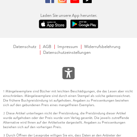
Laden Sie unsere App herunter.
Datenschutz
AGB
Impressum
Widerrufsbelehrung
Datenschutzeinstellungen
Mängelexemplare sind Bücher mit leichten Beschädigungen, die das Lesen aber nicht
1
einschränken. Mängelexemplare sind durch einen Stempel als solche gekennzeichnet.
Die frühere Buchpreisbindung ist aufgehoben. Angaben zu Preissenkungen beziehen
sich auf den gebundenen Preis eines mangelfreien Exemplars.
Diese Artikel unterliegen nicht der Preisbindung, die Preisbindung dieser Artikel
2
wurde aufgehoben oder der Preis wurde vom Verlag gesenkt. Die jeweils zutreffende
Alternative wird Ihnen auf der Artikelseite dargestellt. Angaben zu Preissenkungen
beziehen sich auf den vorherigen Preis.
Durch Öffnen der Leseprobe willigen Sie ein, dass Daten an den Anbieter der
3