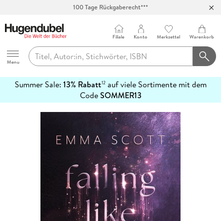
100 Tage Rückgaberecht***
Abholung in über 100 Filialen
Filiale
Konto
Merkzettel
Warenkorb
Hugendubel
Menu
Summer Sale:
13% Rabatt
auf viele Sortimente mit dem
12
mehr
Code
SOMMER13
erfahren