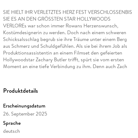
SIE HIELT IHR VERLETZTES HERZ FEST VERSCHLOSSENBIS
SIE ES AN DEN GRÖSSTEN STAR HOLLYWOODS
VERLOREs war schon immer Rowans Herzenswunsch,
Kostümdesignerin zu werden. Doch nach einem schweren
Schicksalsschlag begrub sie ihre Träume unter einem Berg
aus Schmerz und Schuldgefühlen. Als sie bei ihrem Job als
Produktionsassistentin an einem Filmset den gefeierten
Hollywoodstar Zachary Butler trifft, spürt sie vom ersten
Moment an eine tiefe Verbindung zu ihm. Denn auch Zach
trägt unsichtbare Narben mit sich herum, und hinter der
glamourösen Fassade des Schauspielers entdeckt sie einen
Mann voller Herzenswärme und Aufrichtigkeit. Aber Rowan
Produktdetails
weiß, dass sie sich zuerst der Trauer stellen muss, die sie seit
Jahren in einem selbstzerstörerischen Teufelskreis gefangen
Erscheinungsdatum
hält, wenn ihre Liebe eine Chance haben soll . . .»Emma Scott
26. September 2025
hat wieder einmal bewiesen, dass sie der Lage ist, eine
unvergessliche Geschichte zu erzählen, die lange nach der
Sprache
letzten Seite nachhallt. « mari3_readsDer neue Einzelband
deutsch
von SPIEGEL-Bestseller-Autorin Emma Scott