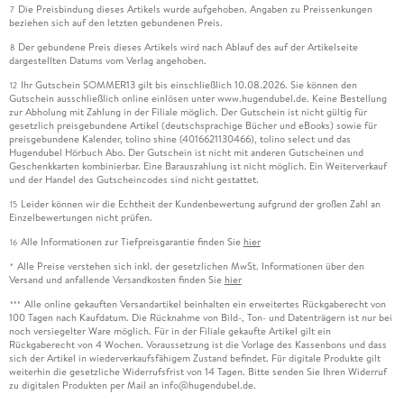
Die Preisbindung dieses Artikels wurde aufgehoben. Angaben zu Preissenkungen
7
beziehen sich auf den letzten gebundenen Preis.
Der gebundene Preis dieses Artikels wird nach Ablauf des auf der Artikelseite
8
dargestellten Datums vom Verlag angehoben.
Ihr Gutschein SOMMER13 gilt bis einschließlich 10.08.2026. Sie können den
12
Gutschein ausschließlich online einlösen unter www.hugendubel.de. Keine Bestellung
zur Abholung mit Zahlung in der Filiale möglich. Der Gutschein ist nicht gültig für
gesetzlich preisgebundene Artikel (deutschsprachige Bücher und eBooks) sowie für
preisgebundene Kalender, tolino shine (4016621130466), tolino select und das
Hugendubel Hörbuch Abo. Der Gutschein ist nicht mit anderen Gutscheinen und
Geschenkkarten kombinierbar. Eine Barauszahlung ist nicht möglich. Ein Weiterverkauf
und der Handel des Gutscheincodes sind nicht gestattet.
Leider können wir die Echtheit der Kundenbewertung aufgrund der großen Zahl an
15
Einzelbewertungen nicht prüfen.
Alle Informationen zur Tiefpreisgarantie finden Sie
hier
16
Alle Preise verstehen sich inkl. der gesetzlichen MwSt. Informationen über den
*
Versand und anfallende Versandkosten finden Sie
hier
Alle online gekauften Versandartikel beinhalten ein erweitertes Rückgaberecht von
***
100 Tagen nach Kaufdatum. Die Rücknahme von Bild-, Ton- und Datenträgern ist nur bei
noch versiegelter Ware möglich. Für in der Filiale gekaufte Artikel gilt ein
Rückgaberecht von 4 Wochen. Voraussetzung ist die Vorlage des Kassenbons und dass
sich der Artikel in wiederverkaufsfähigem Zustand befindet. Für digitale Produkte gilt
weiterhin die gesetzliche Widerrufsfrist von 14 Tagen. Bitte senden Sie Ihren Widerruf
zu digitalen Produkten per Mail an info@hugendubel.de.