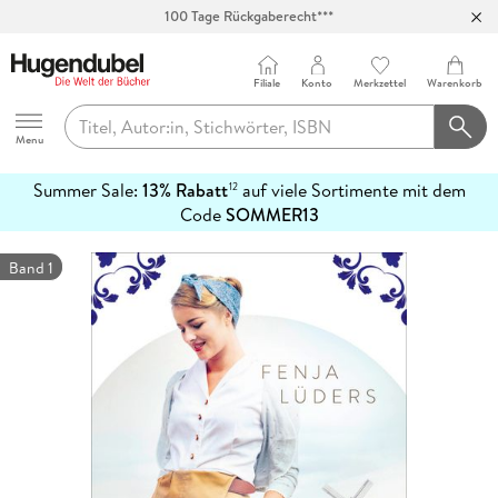
100 Tage Rückgaberecht***
Abholung in über 100 Filialen
Filiale
Konto
Merkzettel
Warenkorb
Hugendubel
Menu
Summer Sale:
13% Rabatt
auf viele Sortimente mit dem
12
mehr
Code
SOMMER13
erfahren
Band 1