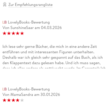
Zur Empfehlungsrangliste
LovelyBooks-Bewertung
Von SunshineSaar
am
04.03.2026
Ich lese sehr gerne Bücher, die mich in eine andere Zeit
entführen und mit interessanten Figuren unterhalten.
Deshalb war ich gleich sehr gespannt auf das Buch, als ich
den Klappentext dazu gelesen habe. Und ich muss sagen,
dass ich alles andere als enttäuscht wurde. Im Gegenteil: Ich
wurde so von der Storyline mitgerissen, so dass ich das Buch
nicht mehr zur Seite legen konnte.Die Geschichte spielt in
Ostfriesland in den späten 40ern und dreht sich um Gesa,
LovelyBooks-Bewertung
die als Packerin in einem Teehandel anfängt, um den Verkauf
Von MamaSandra
am
30.01.2026
des Familienhofs im friesischen Marschland abzuwenden.
Fasziniert von dieser für sie neuen und aufregenden Welt
steigt sie bald zur rechten Hand des Juniorchefs auf, dem