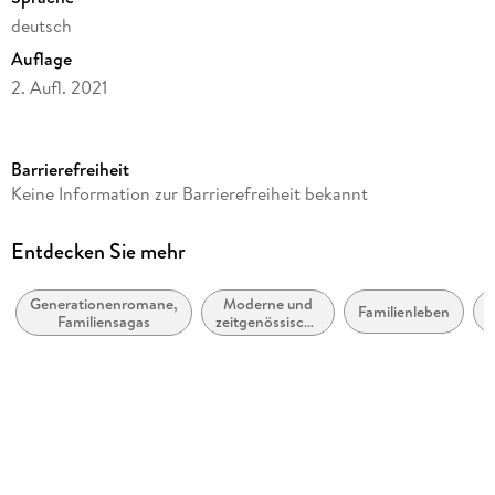
deutsch
Auflage
2. Aufl. 2021
Seitenanzahl
352
Barrierefreiheit
Reihe
Keine Information zur Barrierefreiheit bekannt
Die Teehändler-Saga, 1
Autor/Autorin
Entdecken Sie mehr
Fenja Lüders
Generationenromane,
Moderne und
Verlag/Hersteller
Familienleben
O
Familiensagas
zeitgenössische
Lübbe
Belletristik:
allgemein und
Originalsprache
literarisch
deutsch
Produktart
kartoniert
Gewicht