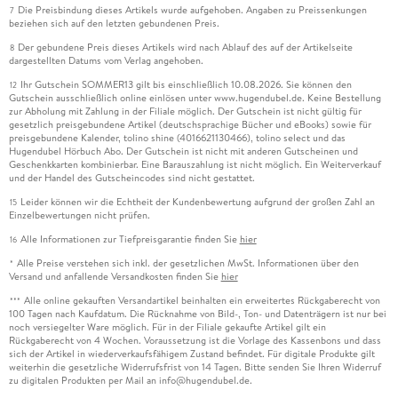
Die Preisbindung dieses Artikels wurde aufgehoben. Angaben zu Preissenkungen
7
beziehen sich auf den letzten gebundenen Preis.
Der gebundene Preis dieses Artikels wird nach Ablauf des auf der Artikelseite
8
dargestellten Datums vom Verlag angehoben.
Ihr Gutschein SOMMER13 gilt bis einschließlich 10.08.2026. Sie können den
12
Gutschein ausschließlich online einlösen unter www.hugendubel.de. Keine Bestellung
zur Abholung mit Zahlung in der Filiale möglich. Der Gutschein ist nicht gültig für
gesetzlich preisgebundene Artikel (deutschsprachige Bücher und eBooks) sowie für
preisgebundene Kalender, tolino shine (4016621130466), tolino select und das
Hugendubel Hörbuch Abo. Der Gutschein ist nicht mit anderen Gutscheinen und
Geschenkkarten kombinierbar. Eine Barauszahlung ist nicht möglich. Ein Weiterverkauf
und der Handel des Gutscheincodes sind nicht gestattet.
Leider können wir die Echtheit der Kundenbewertung aufgrund der großen Zahl an
15
Einzelbewertungen nicht prüfen.
Alle Informationen zur Tiefpreisgarantie finden Sie
hier
16
Alle Preise verstehen sich inkl. der gesetzlichen MwSt. Informationen über den
*
Versand und anfallende Versandkosten finden Sie
hier
Alle online gekauften Versandartikel beinhalten ein erweitertes Rückgaberecht von
***
100 Tagen nach Kaufdatum. Die Rücknahme von Bild-, Ton- und Datenträgern ist nur bei
noch versiegelter Ware möglich. Für in der Filiale gekaufte Artikel gilt ein
Rückgaberecht von 4 Wochen. Voraussetzung ist die Vorlage des Kassenbons und dass
sich der Artikel in wiederverkaufsfähigem Zustand befindet. Für digitale Produkte gilt
weiterhin die gesetzliche Widerrufsfrist von 14 Tagen. Bitte senden Sie Ihren Widerruf
zu digitalen Produkten per Mail an info@hugendubel.de.