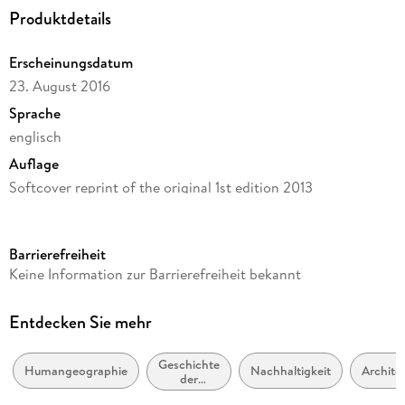
- Stakeholders, programmes, strategies. - Elements of design
Produktdetails
strategy. - The role of housing: city living, communities,
places. - Conclusions: short notes on the English lesson.
Erscheinungsdatum
23. August 2016
Sprache
englisch
Auflage
Softcover reprint of the original 1st edition 2013
Seitenanzahl
192
Barrierefreiheit
Reihe
Keine Information zur Barrierefreiheit bekannt
Earth and Environmental Science (R0)
Autor/Autorin
Entdecken Sie mehr
Francesco Vescovi
Geschichte
Verlag/Hersteller
Humangeographie
Nachhaltigkeit
Archite
der
Springer Netherlands
Architektur