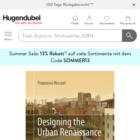
100 Tage Rückgaberecht***
Abholung in über 100 Filialen
Filiale
Konto
Merkzettel
Warenkorb
Hugendubel
Menu
Summer Sale:
13% Rabatt
auf viele Sortimente mit dem
12
mehr
Code
SOMMER13
erfahren