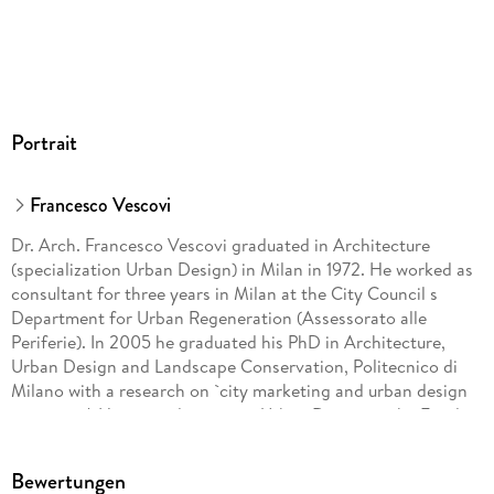
Portrait
Francesco Vescovi
Dr. Arch. Francesco Vescovi graduated in Architecture
(specialization Urban Design) in Milan in 1972. He worked as
consultant for three years in Milan at the City Council s
Department for Urban Regeneration (Assessorato alle
Periferie). In 2005 he graduated his PhD in Architecture,
Urban Design and Landscape Conservation, Politecnico di
Milano with a research on `city marketing and urban design
strategies'. He is now lecturer in Urban Design at the Faculty
of Civil Architecture of Politecnico di Milano, Italy.
Bewertungen