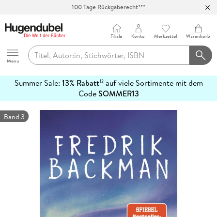
Abholung in über 100 Filialen
Filiale
Konto
Merkzettel
Warenkorb
Hugendubel
Menu
Summer Sale:
13% Rabatt
auf viele Sortimente mit dem
12
mehr
Code
SOMMER13
erfahren
Band 3