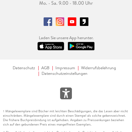
Mo. - Sa. 9.00 - 18.00 Uhr
Laden Sie unsere App herunter.
Datenschutz
AGB
Impressum
Widerrufsbelehrung
Datenschutzeinstellungen
Mängelexemplare sind Bücher mit leichten Beschädigungen, die das Lesen aber nicht
1
einschränken. Mängelexemplare sind durch einen Stempel als solche gekennzeichnet.
Die frühere Buchpreisbindung ist aufgehoben. Angaben zu Preissenkungen beziehen
sich auf den gebundenen Preis eines mangelfreien Exemplars.