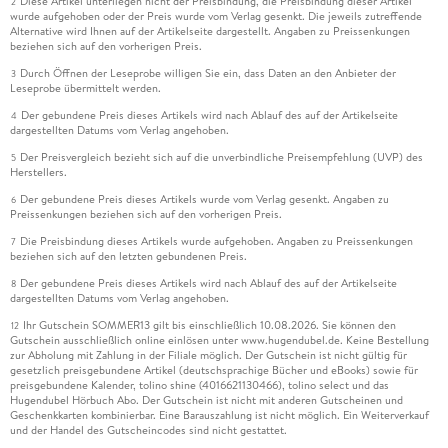
Diese Artikel unterliegen nicht der Preisbindung, die Preisbindung dieser Artikel
2
wurde aufgehoben oder der Preis wurde vom Verlag gesenkt. Die jeweils zutreffende
Alternative wird Ihnen auf der Artikelseite dargestellt. Angaben zu Preissenkungen
beziehen sich auf den vorherigen Preis.
Durch Öffnen der Leseprobe willigen Sie ein, dass Daten an den Anbieter der
3
Leseprobe übermittelt werden.
Der gebundene Preis dieses Artikels wird nach Ablauf des auf der Artikelseite
4
dargestellten Datums vom Verlag angehoben.
Der Preisvergleich bezieht sich auf die unverbindliche Preisempfehlung (UVP) des
5
Herstellers.
Der gebundene Preis dieses Artikels wurde vom Verlag gesenkt. Angaben zu
6
Preissenkungen beziehen sich auf den vorherigen Preis.
Die Preisbindung dieses Artikels wurde aufgehoben. Angaben zu Preissenkungen
7
beziehen sich auf den letzten gebundenen Preis.
Der gebundene Preis dieses Artikels wird nach Ablauf des auf der Artikelseite
8
dargestellten Datums vom Verlag angehoben.
Ihr Gutschein SOMMER13 gilt bis einschließlich 10.08.2026. Sie können den
12
Gutschein ausschließlich online einlösen unter www.hugendubel.de. Keine Bestellung
zur Abholung mit Zahlung in der Filiale möglich. Der Gutschein ist nicht gültig für
gesetzlich preisgebundene Artikel (deutschsprachige Bücher und eBooks) sowie für
preisgebundene Kalender, tolino shine (4016621130466), tolino select und das
Hugendubel Hörbuch Abo. Der Gutschein ist nicht mit anderen Gutscheinen und
Geschenkkarten kombinierbar. Eine Barauszahlung ist nicht möglich. Ein Weiterverkauf
und der Handel des Gutscheincodes sind nicht gestattet.