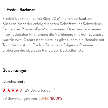
Fredrik Backman
Fredrik Backman ist mit über 20 Millionen verkauften
Büchern einer der erfolgreichsten Schriftsteller Schwedens.
Sein erster Roman »Ein Mann namens Ove« wurde zu einem
internationalen Phänomen; die Verfilmung mit Rolf Lassgård
war für zwei Oscars nominiert, es gibt zudem ein Remake mit
Tom Hanks. Auch Fredrik Backmans folgende Romane
eroberten die obersten Ränge der Bestsellerlisten in
Deutschland, Schweden, den USA und vielen anderen
Ländern. Sein Werk wurde bisher in 46 Sprachen übersetzt
und zu großen Teilen verfilmt. Der Autor lebt mit seiner Frau
Bewertungen
und seinen beiden Kindern in Solna bei Stockholm.
Durchschnitt
15
29 Bewertungen
29 Bewertungen
von
LovelyBooks