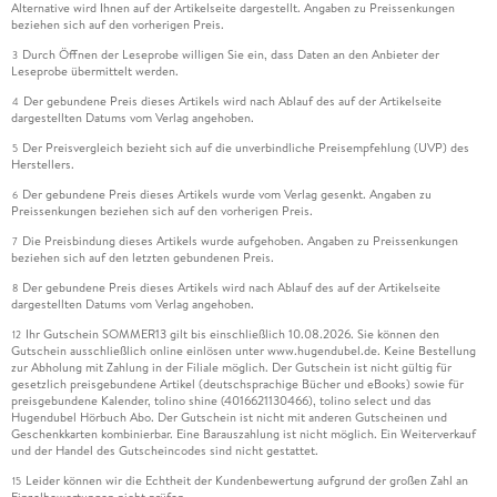
Alternative wird Ihnen auf der Artikelseite dargestellt. Angaben zu Preissenkungen
beziehen sich auf den vorherigen Preis.
Durch Öffnen der Leseprobe willigen Sie ein, dass Daten an den Anbieter der
3
Leseprobe übermittelt werden.
Der gebundene Preis dieses Artikels wird nach Ablauf des auf der Artikelseite
4
dargestellten Datums vom Verlag angehoben.
Der Preisvergleich bezieht sich auf die unverbindliche Preisempfehlung (UVP) des
5
Herstellers.
Der gebundene Preis dieses Artikels wurde vom Verlag gesenkt. Angaben zu
6
Preissenkungen beziehen sich auf den vorherigen Preis.
Die Preisbindung dieses Artikels wurde aufgehoben. Angaben zu Preissenkungen
7
beziehen sich auf den letzten gebundenen Preis.
Der gebundene Preis dieses Artikels wird nach Ablauf des auf der Artikelseite
8
dargestellten Datums vom Verlag angehoben.
Ihr Gutschein SOMMER13 gilt bis einschließlich 10.08.2026. Sie können den
12
Gutschein ausschließlich online einlösen unter www.hugendubel.de. Keine Bestellung
zur Abholung mit Zahlung in der Filiale möglich. Der Gutschein ist nicht gültig für
gesetzlich preisgebundene Artikel (deutschsprachige Bücher und eBooks) sowie für
preisgebundene Kalender, tolino shine (4016621130466), tolino select und das
Hugendubel Hörbuch Abo. Der Gutschein ist nicht mit anderen Gutscheinen und
Geschenkkarten kombinierbar. Eine Barauszahlung ist nicht möglich. Ein Weiterverkauf
und der Handel des Gutscheincodes sind nicht gestattet.
Leider können wir die Echtheit der Kundenbewertung aufgrund der großen Zahl an
15