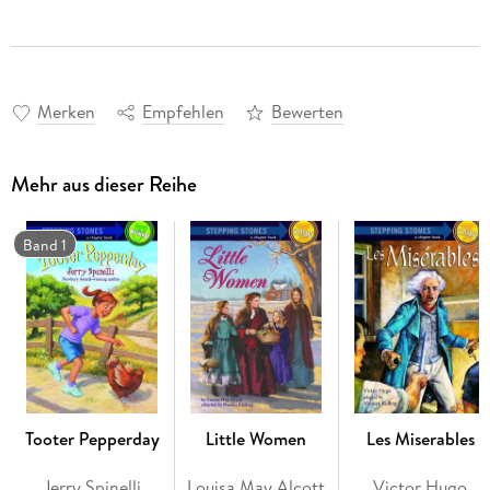
Merken
Empfehlen
Bewerten
Mehr aus dieser Reihe
Band 1
Tooter Pepperday
Little Women
Les Miserables
Jerry Spinelli
Louisa May Alcott
Victor Hugo