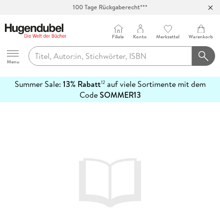
100 Tage Rückgaberecht***
Abholung in über 100 Filialen
Filiale
Konto
Merkzettel
Warenkorb
Hugendubel
Menu
Summer Sale:
13% Rabatt
auf viele Sortimente mit dem
12
mehr
Code
SOMMER13
erfahren