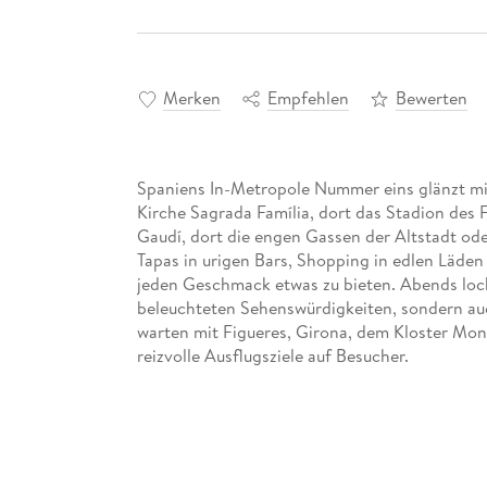
Merken
Empfehlen
Bewerten
Spaniens In-Metropole Nummer eins glänzt mit
Kirche Sagrada Família, dort das Stadion des 
Gaudí, dort die engen Gassen der Altstadt od
Tapas in urigen Bars, Shopping in edlen Läden
jeden Geschmack etwas zu bieten. Abends lockt
beleuchteten Sehenswürdigkeiten, sondern au
warten mit Figueres, Girona, dem Kloster Mont
reizvolle Ausflugsziele auf Besucher.
Dieser aktuelle Stadtführer ist der ideale Begl
selbstständig zu entdecken:
Die wichtigsten Sehenswürdigkeiten und M