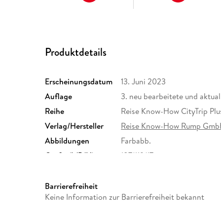
Produktdetails
Erscheinungsdatum
13. Juni 2023
Auflage
3. neu bearbeitete und aktua
Reihe
Reise Know-How CityTrip Plu
Verlag/Hersteller
Reise Know-How Rump Gm
Abbildungen
Farbabb.
Größe (L/B/H)
187/119/17 mm
Herstelleradresse
Reise Know-How Verlag Pet
Straße 79, 33649 Bielefeld,
Barrierefreiheit
Keine Information zur Barrierefreiheit bekannt