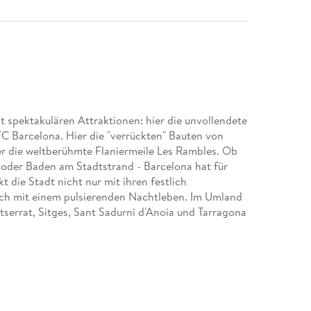
 spektakulären Attraktionen: hier die unvollendete
FC Barcelona. Hier die "verrückten" Bauten von
er die weltberühmte Flaniermeile Les Rambles. Ob
 oder Baden am Stadtstrand - Barcelona hat für
 die Stadt nicht nur mit ihren festlich
ch mit einem pulsierenden Nachtleben. Im Umland
serrat, Sitges, Sant Sadurní d'Anoia und Tarragona
eiter, um alle Seiten der katalanischen Metropole
useen der Stadt sowie weniger bekannte