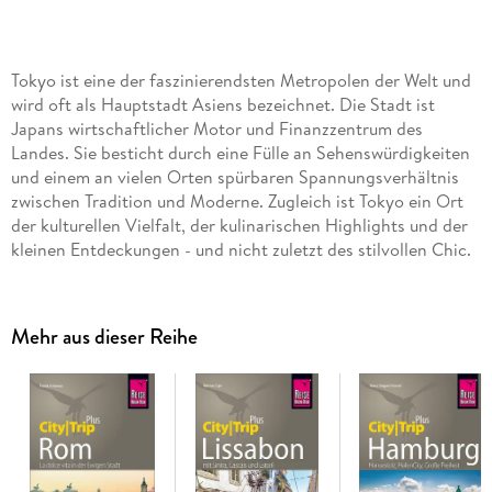
Tokyo ist eine der faszinierendsten Metropolen der Welt und
wird oft als Hauptstadt Asiens bezeichnet. Die Stadt ist
Japans wirtschaftlicher Motor und Finanzzentrum des
Landes. Sie besticht durch eine Fülle an Sehenswürdigkeiten
und einem an vielen Orten spürbaren Spannungsverhältnis
zwischen Tradition und Moderne. Zugleich ist Tokyo ein Ort
der kulturellen Vielfalt, der kulinarischen Highlights und der
kleinen Entdeckungen - und nicht zuletzt des stilvollen Chic.
Dieser aktuelle Stadtführer ist der ideale Begleiter, um alle
Seiten der Megametropole selbstständig zu entdecken:
Mehr aus dieser Reihe
- Die wichtigsten Sehenswürdigkeiten und Museen der Stadt
sowie weniger bekannte Attraktionen und Viertel ausführlich
vorgestellt und bewertet
- Faszinierende Architektur: Shint_-Tempel,
Hochhausschluchten und futuristische Bauprojekte
- Abwechslungsreiche Stadtspaziergänge durch die