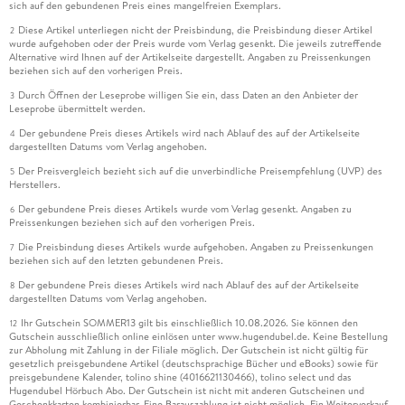
sich auf den gebundenen Preis eines mangelfreien Exemplars.
Diese Artikel unterliegen nicht der Preisbindung, die Preisbindung dieser Artikel
2
wurde aufgehoben oder der Preis wurde vom Verlag gesenkt. Die jeweils zutreffende
Alternative wird Ihnen auf der Artikelseite dargestellt. Angaben zu Preissenkungen
beziehen sich auf den vorherigen Preis.
Durch Öffnen der Leseprobe willigen Sie ein, dass Daten an den Anbieter der
3
Leseprobe übermittelt werden.
Der gebundene Preis dieses Artikels wird nach Ablauf des auf der Artikelseite
4
dargestellten Datums vom Verlag angehoben.
Der Preisvergleich bezieht sich auf die unverbindliche Preisempfehlung (UVP) des
5
Herstellers.
Der gebundene Preis dieses Artikels wurde vom Verlag gesenkt. Angaben zu
6
Preissenkungen beziehen sich auf den vorherigen Preis.
Die Preisbindung dieses Artikels wurde aufgehoben. Angaben zu Preissenkungen
7
beziehen sich auf den letzten gebundenen Preis.
Der gebundene Preis dieses Artikels wird nach Ablauf des auf der Artikelseite
8
dargestellten Datums vom Verlag angehoben.
Ihr Gutschein SOMMER13 gilt bis einschließlich 10.08.2026. Sie können den
12
Gutschein ausschließlich online einlösen unter www.hugendubel.de. Keine Bestellung
zur Abholung mit Zahlung in der Filiale möglich. Der Gutschein ist nicht gültig für
gesetzlich preisgebundene Artikel (deutschsprachige Bücher und eBooks) sowie für
preisgebundene Kalender, tolino shine (4016621130466), tolino select und das
Hugendubel Hörbuch Abo. Der Gutschein ist nicht mit anderen Gutscheinen und
Geschenkkarten kombinierbar. Eine Barauszahlung ist nicht möglich. Ein Weiterverkauf