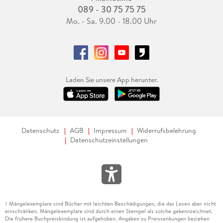
089 - 30 75 75 75
Mo. - Sa. 9.00 - 18.00 Uhr
Laden Sie unsere App herunter.
Datenschutz
AGB
Impressum
Widerrufsbelehrung
Datenschutzeinstellungen
Mängelexemplare sind Bücher mit leichten Beschädigungen, die das Lesen aber nicht
1
einschränken. Mängelexemplare sind durch einen Stempel als solche gekennzeichnet.
Die frühere Buchpreisbindung ist aufgehoben. Angaben zu Preissenkungen beziehen