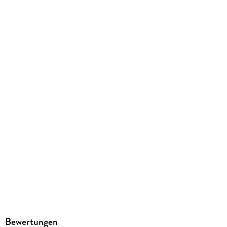
418 g
Größe (L/B/H)
187/120/17 mm
ISBN
9783831738786
Herstelleradresse
Reise Know-How Verlag Peter Rump GmbH, Osnabrücker
Straße 79, 33649 Bielefeld, info@reise-know-how.de
Bewertungen