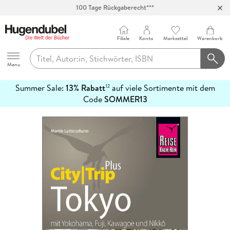
100 Tage Rückgaberecht***
Abholung in über 100 Filialen
Filiale
Konto
Merkzettel
Warenkorb
Hugendubel
Menu
Summer Sale:
13% Rabatt
auf viele Sortimente mit dem
12
mehr
Code
SOMMER13
erfahren