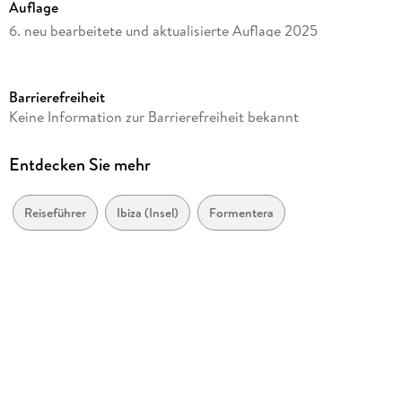
Auflage
6. neu bearbeitete und aktualisierte Auflage 2025
Seitenanzahl
288
Barrierefreiheit
Reihe
Keine Information zur Barrierefreiheit bekannt
Reise Know-How Reiseführer
Autor/Autorin
Entdecken Sie mehr
Hans-R. Grundmann, Daniel Krasa, Hans-Rudolf Grundmann
Verlag/Hersteller
Reiseführer
Ibiza (Insel)
Formentera
Reise Know-How Daerr GmbH
Produktart
kartoniert
Abbildungen
Farbabb.
Gewicht
296 g