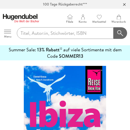
100 Tage Rückgaberecht***
Abholung in über 100 Filialen
Filiale
Konto
Merkzettel
Warenkorb
Hugendubel
Menu
Summer Sale:
13% Rabatt
auf viele Sortimente mit dem
12
mehr
Code
SOMMER13
erfahren