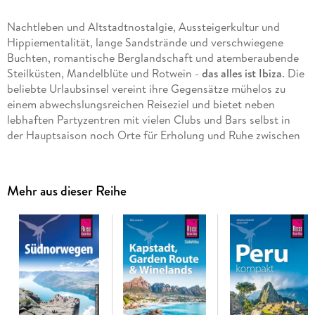
Nachtleben und Altstadtnostalgie, Aussteigerkultur und
Hippiementalität, lange Sandstrände und verschwiegene
Buchten, romantische Berglandschaft und atemberaubende
Steilküsten, Mandelblüte und Rotwein -
das alles ist Ibiza
. Die
beliebte Urlaubsinsel vereint ihre Gegensätze mühelos zu
einem abwechslungsreichen Reiseziel und bietet neben
lebhaften Partyzentren mit vielen Clubs und Bars selbst in
der Hauptsaison noch Orte für Erholung und Ruhe zwischen
Pinienbäumen und Orangen. Wer es eine Nummer kleiner
haben möchte, der nimmt die Fähre nach
Formentera
und
entdeckt Strände mit kristallklarem Wasser und ein
Mehr aus dieser Reihe
entspanntes, authentisches Inselleben.
Das steckt in unserem Reiseführer Ibiza mit Formentera:
- Beschreibungen aller Städte, Regionen und Strände Ibizas:
Eivissa (Ibiza-Stadt), Santa Eulària des Riu und der Osten, der
Inselnorden mit Port Sant Miquel und Portinatx, der
Nordwesten mit Sant Antoni, der Südwesten mit Sant Josep