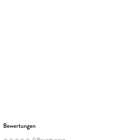
Größe (L/B/H)
176/116/14 mm
ISBN
9783896627773
Herstelleradresse
Reise Know-How Verlag Dr. Hans-R. Grundmann GmbH,
Königstr. 43, 26180 Rastede,
ulf.behrmann@reiseknowhow.de
Bewertungen
0 Bewertungen