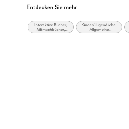
Entdecken Sie mehr
Interaktive Bücher,
Kinder/Jugendliche:
Mitmachbücher,
Allgemeine
Bastel-,
Interessen: Transport
Experimentier- und
und Fahrzeuge
Aktivitätssets für
Kinder