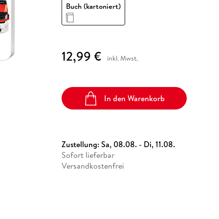
Fremdsprachige Bücher
Buch (kartoniert)
n Lernhilfen
 Jugendbücher
eiber
Hörbuch Downloads im Bundle
cher
 Vergleich
 Puzzlezubehör
Lernen
New Adult
STABILO
Taschenbücher
hilfen
hriller
 Backen
er
lender
Ratgeber
op
hriller
Romance
12,99 €
Sachbücher
inkl. Mwst.
precher:innen
Science Fiction
Fremdsprachige Bücher
In den Warenkorb
Zustellung:
Sa, 08.08. - Di, 11.08.
Sofort lieferbar
Versandkostenfrei