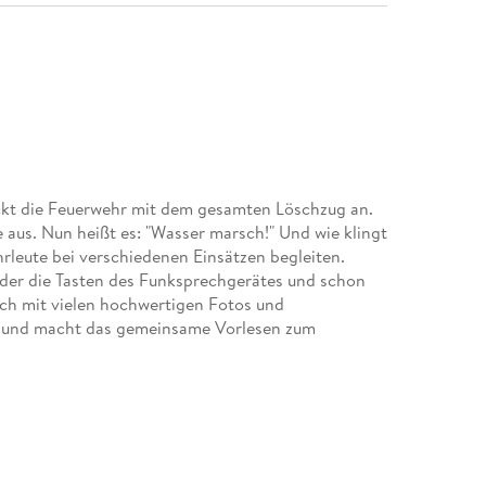
rückt die Feuerwehr mit dem gesamten Löschzug an.
 aus. Nun heißt es: "Wasser marsch!" Und wie klingt
rleute bei verschiedenen Einsätzen begleiten.
der die Tasten des Funksprechgerätes und schon
ch mit vielen hochwertigen Fotos und
n und macht das gemeinsame Vorlesen zum
atz mit vielen anschaulichen Fotos und einem
 lädt zum Entdecken ein und beim Darüberstreichen