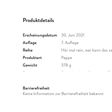
Produktdetails
Erscheinungsdatum
30. Juni 2021
Auflage
7. Auflage
Reihe
Hör mal rein, wer kann das s
Produktart
Pappe
Gewicht
378 g
Sonstiges
Pappebuch mit Sound und F
Herstelleradresse
arsEdition GmbH, arsedition.
service@arsedition.de
Barrierefreiheit
Keine Information zur Barrierefreiheit bekannt