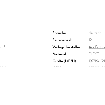
Sprache
deutsch
Seitenanzahl
12
ein?
Verlag/Hersteller
Ars Edit
Material
ELEKT
Größe (L/B/H)
197/196/2
ühlelementen
ISBN
9783845
de/service,