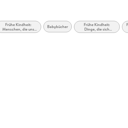
Frühe Kindheit:
Frühe Kindheit:
Babybücher
Menschen, die uns
Dinge, die sich
helfen
fortbewegen