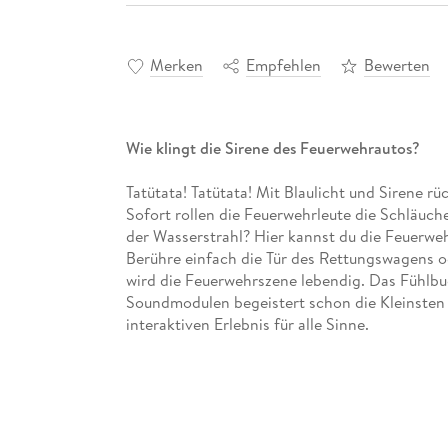
Merken
Empfehlen
Bewerten
Wie klingt die Sirene des Feuerwehrautos?
Tatütata! Tatütata! Mit Blaulicht und Sirene 
Sofort rollen die Feuerwehrleute die Schläuche
der Wasserstrahl? Hier kannst du die Feuerweh
Berühre einfach die Tür des Rettungswagens o
wird die Feuerwehrszene lebendig. Das Fühlbu
Soundmodulen begeistert schon die Kleinste
interaktiven Erlebnis für alle Sinne.
Fühlen, hören und staunen
Auf jeder Doppelseite wird ein Feuerwehreins
kurzen Sachtext vorgestellt. Das Fühlelement