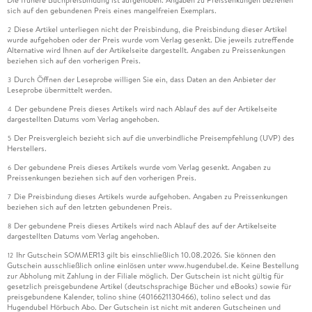
Die frühere Buchpreisbindung ist aufgehoben. Angaben zu Preissenkungen beziehen
sich auf den gebundenen Preis eines mangelfreien Exemplars.
Diese Artikel unterliegen nicht der Preisbindung, die Preisbindung dieser Artikel
2
wurde aufgehoben oder der Preis wurde vom Verlag gesenkt. Die jeweils zutreffende
Alternative wird Ihnen auf der Artikelseite dargestellt. Angaben zu Preissenkungen
beziehen sich auf den vorherigen Preis.
Durch Öffnen der Leseprobe willigen Sie ein, dass Daten an den Anbieter der
3
Leseprobe übermittelt werden.
Der gebundene Preis dieses Artikels wird nach Ablauf des auf der Artikelseite
4
dargestellten Datums vom Verlag angehoben.
Der Preisvergleich bezieht sich auf die unverbindliche Preisempfehlung (UVP) des
5
Herstellers.
Der gebundene Preis dieses Artikels wurde vom Verlag gesenkt. Angaben zu
6
Preissenkungen beziehen sich auf den vorherigen Preis.
Die Preisbindung dieses Artikels wurde aufgehoben. Angaben zu Preissenkungen
7
beziehen sich auf den letzten gebundenen Preis.
Der gebundene Preis dieses Artikels wird nach Ablauf des auf der Artikelseite
8
dargestellten Datums vom Verlag angehoben.
Ihr Gutschein SOMMER13 gilt bis einschließlich 10.08.2026. Sie können den
12
Gutschein ausschließlich online einlösen unter www.hugendubel.de. Keine Bestellung
zur Abholung mit Zahlung in der Filiale möglich. Der Gutschein ist nicht gültig für
gesetzlich preisgebundene Artikel (deutschsprachige Bücher und eBooks) sowie für
preisgebundene Kalender, tolino shine (4016621130466), tolino select und das
Hugendubel Hörbuch Abo. Der Gutschein ist nicht mit anderen Gutscheinen und