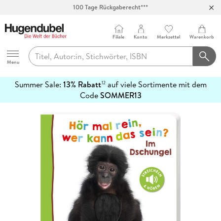
Abholung in über 100 Filialen
Filiale
Konto
Merkzettel
Warenkorb
Hugendubel
Menu
Summer Sale:
13% Rabatt
auf viele Sortimente mit dem
12
mehr
Code
SOMMER13
erfahren