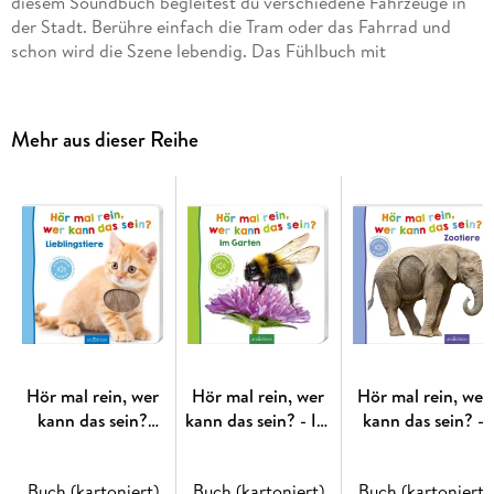
diesem Soundbuch begleitest du verschiedene Fahrzeuge in
der Stadt. Berühre einfach die Tram oder das Fahrrad und
schon wird die Szene lebendig. Das Fühlbuch mit
hochwertigen Fotos und Soundmodulen begeistert schon die
Kleinsten und macht das gemeinsame Vorlesen zum
interaktiven Erlebnis für alle Sinne.
Mehr aus dieser Reihe
Fühlen, hören und staunen
Auf jeder Doppelseite wird ein Fahrzeug mit vielen
anschaulichen Fotos und einem kurzen Sachtext vorgestellt.
Das Fühlelement lädt zum Entdecken ein und beim
Darüberstreichen wird das passende Geräusch ausgelöst. Das
ist nicht nur spannend, sondern fördert auch die Hand-Auge-
Koordination, die Lautbildung und das Sprechen. Die
Hör mal rein, wer
Hör mal rein, wer
Hör mal rein, wer
hochwertigen Fotos sorgen für ein schnelles Erkennen der
kann das sein?
kann das sein? - Im
kann das sein? -
Fahrzeuge. Das Fühlbuch mit Sound eignet sich für Kinder ab
Lieblingstiere
Garten
Zootiere
6 Monaten.
Buch (kartoniert)
Buch (kartoniert)
Buch (kartoniert)