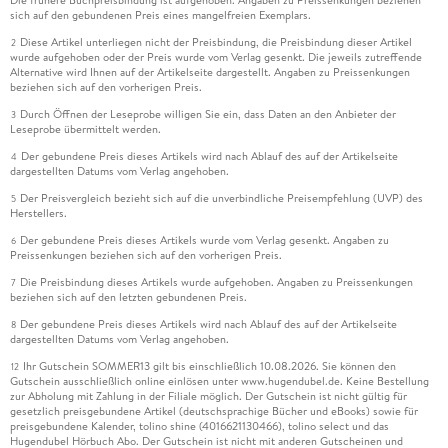
Die frühere Buchpreisbindung ist aufgehoben. Angaben zu Preissenkungen beziehen
sich auf den gebundenen Preis eines mangelfreien Exemplars.
Diese Artikel unterliegen nicht der Preisbindung, die Preisbindung dieser Artikel
2
wurde aufgehoben oder der Preis wurde vom Verlag gesenkt. Die jeweils zutreffende
Alternative wird Ihnen auf der Artikelseite dargestellt. Angaben zu Preissenkungen
beziehen sich auf den vorherigen Preis.
Durch Öffnen der Leseprobe willigen Sie ein, dass Daten an den Anbieter der
3
Leseprobe übermittelt werden.
Der gebundene Preis dieses Artikels wird nach Ablauf des auf der Artikelseite
4
dargestellten Datums vom Verlag angehoben.
Der Preisvergleich bezieht sich auf die unverbindliche Preisempfehlung (UVP) des
5
Herstellers.
Der gebundene Preis dieses Artikels wurde vom Verlag gesenkt. Angaben zu
6
Preissenkungen beziehen sich auf den vorherigen Preis.
Die Preisbindung dieses Artikels wurde aufgehoben. Angaben zu Preissenkungen
7
beziehen sich auf den letzten gebundenen Preis.
Der gebundene Preis dieses Artikels wird nach Ablauf des auf der Artikelseite
8
dargestellten Datums vom Verlag angehoben.
Ihr Gutschein SOMMER13 gilt bis einschließlich 10.08.2026. Sie können den
12
Gutschein ausschließlich online einlösen unter www.hugendubel.de. Keine Bestellung
zur Abholung mit Zahlung in der Filiale möglich. Der Gutschein ist nicht gültig für
gesetzlich preisgebundene Artikel (deutschsprachige Bücher und eBooks) sowie für
preisgebundene Kalender, tolino shine (4016621130466), tolino select und das
Hugendubel Hörbuch Abo. Der Gutschein ist nicht mit anderen Gutscheinen und