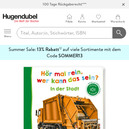
100 Tage Rückgaberecht***
Abholung in über 100 Filialen
Filiale
Konto
Merkzettel
Warenkorb
Hugendubel
Menu
Summer Sale:
13% Rabatt
auf viele Sortimente mit dem
12
mehr
Code
SOMMER13
erfahren