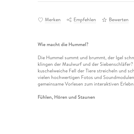
Merken
Empfehlen
Bewerten
Wie macht die Hummel?
Die Hummel summt und brummt, der Igel schnau
klingen der Maulwurf und der Siebenschläfer? 
kuschelweiche Fell der Tiere streicheln und s
vielen hochwertigen Fotos und Soundmodulen 
gemeinsame Vorlesen zum interaktiven Erlebnis
Fühlen, Hören und Staunen
Auf jeder Doppelseite wird ein Gartentier mit
Sachtext vorgestellt. Das weiche Fell lädt zu
passende Tiergeräusch ausgelöst. Das ist nich
Auge-Koordination, die Lautbildung und das S