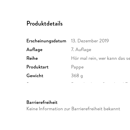
Produktdetails
Erscheinungsdatum
13. Dezember 2019
Auflage
7. Auflage
Reihe
Hör mal rein, wer kann das s
Produktart
Pappe
Gewicht
368 g
Sonstiges
Pappebuch mit Sound und F
WEEE-Nr.
DE81538126
Barrierefreiheit
Keine Information zur Barrierefreiheit bekannt