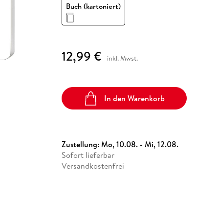
Fremdsprachige Bücher
Buch (kartoniert)
n Lernhilfen
 Jugendbücher
eiber
Hörbuch Downloads im Bundle
cher
 Vergleich
 Puzzlezubehör
Lernen
New Adult
STABILO
Taschenbücher
hilfen
hriller
 Backen
er
lender
Ratgeber
op
hriller
Romance
12,99 €
Sachbücher
inkl. Mwst.
precher:innen
Science Fiction
Fremdsprachige Bücher
In den Warenkorb
Zustellung:
Mo, 10.08. - Mi, 12.08.
Sofort lieferbar
Versandkostenfrei