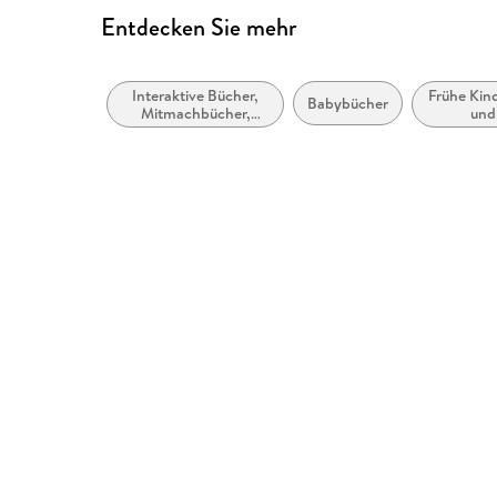
Entdecken Sie mehr
Interaktive Bücher,
Frühe Kin
Babybücher
Mitmachbücher,
und
Bastel-,
Experimentier- und
Aktivitätssets für
Kinder