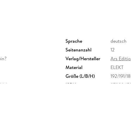
Sprache
deutsch
Seitenanzahl
12
ein?
Verlag/Hersteller
Ars Edit
Material
ELEKT
Größe (L/B/H)
192/191/1
ühlelementen
ISBN
9783845
Herstelleradresse
arsEditio
service@a