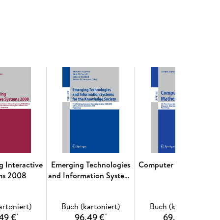
g Interactive
Emerging Technologies
Computer Mathematics
ms 2008
and Information Systems
for the Knowledge
Society
artoniert)
Buch (kartoniert)
Buch (kartoniert)
49 €
96,49 €
69,49 €
*
*
*