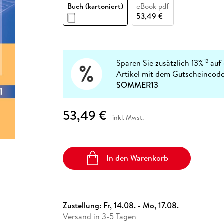
Fremdsprachige Bücher
Buch (kartoniert)
eBook pdf
n Lernhilfen
 Jugendbücher
eiber
Hörbuch Downloads im Bundle
cher
 Vergleich
 Puzzlezubehör
Lernen
New Adult
STABILO
53,49 €
Taschenbücher
hilfen
hriller
 Backen
er
lender
Ratgeber
op
hriller
Romance
Sachbücher
Sparen Sie zusätzlich 13%
auf 
12
precher:innen
Artikel mit dem Gutscheincode
Science Fiction
SOMMER13
Fremdsprachige Bücher
53,49 €
inkl. Mwst.
In den Warenkorb
Zustellung:
Fr, 14.08. - Mo, 17.08.
Versand in 3-5 Tagen