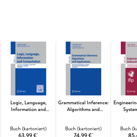
Logic, Language,
Grammatical Inference:
Engineerin
Information and
Algorithms and
Syste
Computation
Applications
Buch (kartoniert)
Buch (kartoniert)
Buch (k
63,99 €
74,99 €
85,
*
*