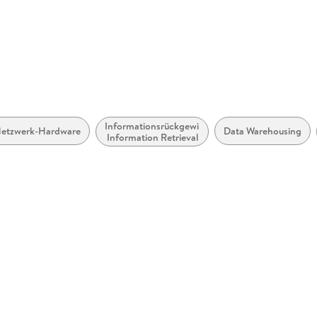
Informationsrückgewinnung,
etzwerk-Hardware
Data Warehousing
Information Retrieval