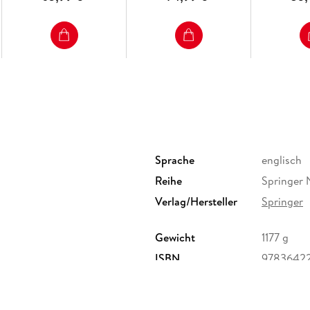
Sprache
englisch
Reihe
Springer 
Verlag/Hersteller
Springer
Gewicht
1177 g
ISBN
9783642
ervice Center GmbH,
erg,
ure.com