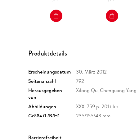
Produktdetails
Erscheinungsdatum
30. März 2012
Seitenanzahl
792
Herausgegeben
Xilong Qu, Chenguang Yang
von
Abbildungen
XXX, 759 p. 201 illus.
Größe (L/B/H)
235/155/43 mm
Herstelleradresse
Springer Nature Customer S
Europaplatz 3, 69115 Heidelb
Barrierefreiheit
ProductSafety@springernat