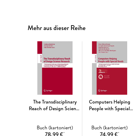
Mehr aus dieser Reihe
The Transdisciplinary
Computers Helping
Reach of Design Science
People with Special
Research
Needs
Buch (kartoniert)
Buch (kartoniert)
78,99 €
74,99 €
*
*