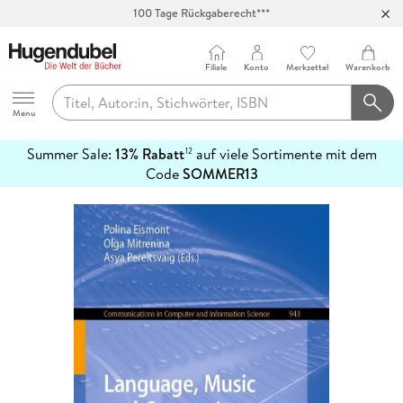
Abholung in über 100 Filialen
Filiale
Konto
Merkzettel
Warenkorb
Hugendubel
Menu
Summer Sale:
13% Rabatt
auf viele Sortimente mit dem
12
mehr
Code
SOMMER13
erfahren