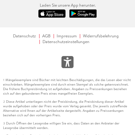
Laden Sie unsere App herunter.
Datenschutz
AGB
Impressum
Widerrufsbelehrung
Datenschutzeinstellungen
Mängelexemplare sind Bücher mit leichten Beschädigungen, die das Lesen aber nicht
1
einschränken. Mängelexemplare sind durch einen Stempel als solche gekennzeichnet.
Die frühere Buchpreisbindung ist aufgehoben. Angaben zu Preissenkungen beziehen
sich auf den gebundenen Preis eines mangelfreien Exemplars.
Diese Artikel unterliegen nicht der Preisbindung, die Preisbindung dieser Artikel
2
wurde aufgehoben oder der Preis wurde vom Verlag gesenkt. Die jeweils zutreffende
Alternative wird Ihnen auf der Artikelseite dargestellt. Angaben zu Preissenkungen
beziehen sich auf den vorherigen Preis.
Durch Öffnen der Leseprobe willigen Sie ein, dass Daten an den Anbieter der
3
Leseprobe übermittelt werden.