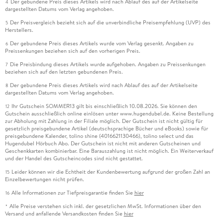
Der gebundene Preis dieses Artikels wird nach Ablauf des auf der Artikelseite
4
dargestellten Datums vom Verlag angehoben.
Der Preisvergleich bezieht sich auf die unverbindliche Preisempfehlung (UVP) des
5
Herstellers.
Der gebundene Preis dieses Artikels wurde vom Verlag gesenkt. Angaben zu
6
Preissenkungen beziehen sich auf den vorherigen Preis.
Die Preisbindung dieses Artikels wurde aufgehoben. Angaben zu Preissenkungen
7
beziehen sich auf den letzten gebundenen Preis.
Der gebundene Preis dieses Artikels wird nach Ablauf des auf der Artikelseite
8
dargestellten Datums vom Verlag angehoben.
Ihr Gutschein SOMMER13 gilt bis einschließlich 10.08.2026. Sie können den
12
Gutschein ausschließlich online einlösen unter www.hugendubel.de. Keine Bestellung
zur Abholung mit Zahlung in der Filiale möglich. Der Gutschein ist nicht gültig für
gesetzlich preisgebundene Artikel (deutschsprachige Bücher und eBooks) sowie für
preisgebundene Kalender, tolino shine (4016621130466), tolino select und das
Hugendubel Hörbuch Abo. Der Gutschein ist nicht mit anderen Gutscheinen und
Geschenkkarten kombinierbar. Eine Barauszahlung ist nicht möglich. Ein Weiterverkauf
und der Handel des Gutscheincodes sind nicht gestattet.
Leider können wir die Echtheit der Kundenbewertung aufgrund der großen Zahl an
15
Einzelbewertungen nicht prüfen.
Alle Informationen zur Tiefpreisgarantie finden Sie
hier
16
Alle Preise verstehen sich inkl. der gesetzlichen MwSt. Informationen über den
*
Versand und anfallende Versandkosten finden Sie
hier