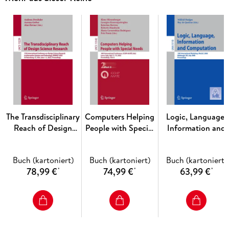
The universal grammar of music. - The surface of music and
singing. - Language as music. - Music computing. -
Formalization of the informality.
The Transdisciplinary
Computers Helping
Logic, Language,
Reach of Design
People with Special
Information and
Science Research
Needs
Computation
Buch (kartoniert)
Buch (kartoniert)
Buch (kartoniert)
78,99 €
74,99 €
63,99 €
*
*
*