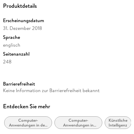
Produktdetails
Erscheinungsdatum
31. Dezember 2018
Sprache
englisch
Seitenanzahl
248
Reihe
Springer Nature Proceedings Computer Science
Barrierefreiheit
Herausgegeben von
Keine Information zur Barrierefreiheit bekannt
Polina Eismont, Olga Mitrenina, Asya Pereltsvaig
Verlag/Hersteller
Entdecken Sie mehr
Springer
Computer-
Computer-
Künstliche
Abbildungen
Anwendungen in den
Anwendungen in
Intelligenz
XII, 235 p. 86 illus., 19 illus. in color.
Sozial- und
Kunst und