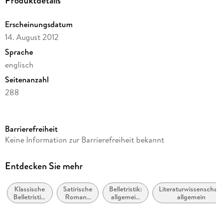
Produktdetails
Erscheinungsdatum
14. August 2012
Sprache
englisch
Seitenanzahl
288
Reihe
Dubliners, 28
Barrierefreiheit
Autor/Autorin
Keine Information zur Barrierefreiheit bekannt
James Joyce
Verlag/Hersteller
Entdecken Sie mehr
Random House Publishing Group
Klassische
Satirische
Belletristik:
Literaturwissenschaf
Produktart
Belletristik:
Romane
allgemein
allgemein
kartoniert
allgemein
und
und
und
Parodie
literarisch
Gewicht
literarisch
(fiktional)