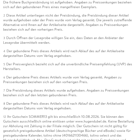
Die frühere Buchpreisbindung ist aufgehoben. Angaben zu Preissenkungen beziehen
sich auf den gebundenen Preis eines mangelfreien Exemplars.
Diese Artikel unterliegen nicht der Preisbindung, die Preisbindung dieser Artikel
2
wurde aufgehoben oder der Preis wurde vom Verlag gesenkt. Die jeweils zutreffende
Alternative wird Ihnen auf der Artikelseite dargestellt. Angaben zu Preissenkungen
beziehen sich auf den vorherigen Preis.
Durch Öffnen der Leseprobe willigen Sie ein, dass Daten an den Anbieter der
3
Leseprobe übermittelt werden.
Der gebundene Preis dieses Artikels wird nach Ablauf des auf der Artikelseite
4
dargestellten Datums vom Verlag angehoben.
Der Preisvergleich bezieht sich auf die unverbindliche Preisempfehlung (UVP) des
5
Herstellers.
Der gebundene Preis dieses Artikels wurde vom Verlag gesenkt. Angaben zu
6
Preissenkungen beziehen sich auf den vorherigen Preis.
Die Preisbindung dieses Artikels wurde aufgehoben. Angaben zu Preissenkungen
7
beziehen sich auf den letzten gebundenen Preis.
Der gebundene Preis dieses Artikels wird nach Ablauf des auf der Artikelseite
8
dargestellten Datums vom Verlag angehoben.
Ihr Gutschein SOMMER13 gilt bis einschließlich 10.08.2026. Sie können den
12
Gutschein ausschließlich online einlösen unter www.hugendubel.de. Keine Bestellung
zur Abholung mit Zahlung in der Filiale möglich. Der Gutschein ist nicht gültig für
gesetzlich preisgebundene Artikel (deutschsprachige Bücher und eBooks) sowie für
preisgebundene Kalender, tolino shine (4016621130466), tolino select und das
Hugendubel Hörbuch Abo. Der Gutschein ist nicht mit anderen Gutscheinen und