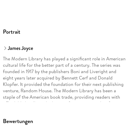
Portrait
James Joyce
The Modern Library has played a significant role in American
cultural life for the better part of a century. The series was
founded in 1917 by the publishers Boni and Liveright and
eight years later acquired by Bennett Cerf and Donald
Klopfer. It provided the foundation for their next publishing
venture, Random House. The Modern Library has been a
staple of the American book trade, providing readers with
affordable hardbound editions of important works of
literature and thought. For the Modern Library's seventy-
fifth anniversary, Random House redesigned the series,
Bewertungen
restoring as its emblem the running torch-bearer created by
Lucian Bernhard in 1925 and refurbishing jackets, bindings,