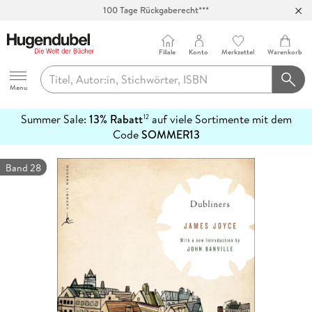
Abholung in über 100 Filialen
Filiale
Konto
Merkzettel
Warenkorb
Hugendubel
Menu
Summer Sale:
13% Rabatt
auf viele Sortimente mit dem
12
mehr
Code
SOMMER13
erfahren
Band 28