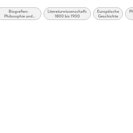
Biografien:
Literaturwissenschaft:
Europäische
P
Philosophie und
1800 bis 1900
Geschichte
Sozialwissenschaften