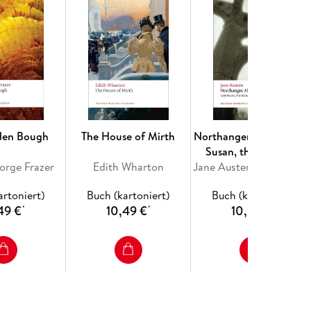
den Bough
The House of Mirth
Northanger Abbey, Lad
Susan, the Watsons,
orge Frazer
Edith Wharton
Sanditon
Jane Austen, Claudia L Johns
artoniert)
Buch (kartoniert)
Buch (kartoniert)
49 €
10,49 €
10,99 €
*
*
*