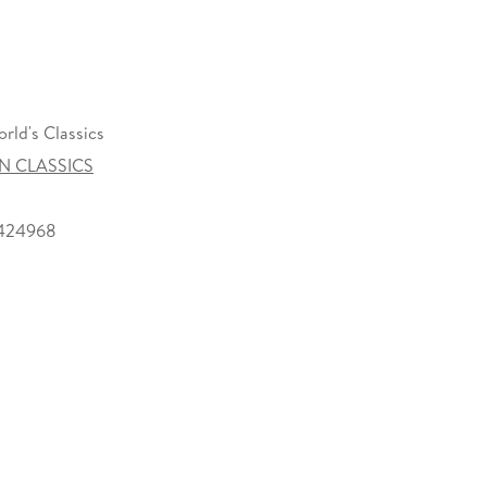
rld's Classics
N CLASSICS
424968