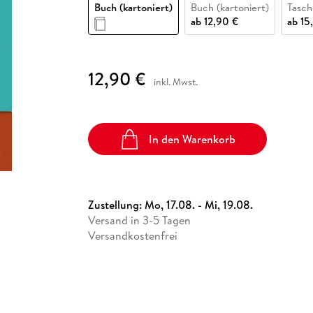
Fremdsprachige Bücher
Buch (kartoniert)
Buch (kartoniert)
Tasc
n Lernhilfen
 Jugendbücher
eiber
Hörbuch Downloads im Bundle
cher
 Vergleich
 Puzzlezubehör
Lernen
New Adult
STABILO
ab
12,90 €
ab
15
Taschenbücher
hilfen
hriller
 Backen
er
lender
Ratgeber
op
hriller
Romance
12,90 €
inkl. Mwst.
Sachbücher
precher:innen
Science Fiction
Fremdsprachige Bücher
In den Warenkorb
Zustellung:
Mo, 17.08. - Mi, 19.08.
Versand in 3-5 Tagen
Versandkostenfrei