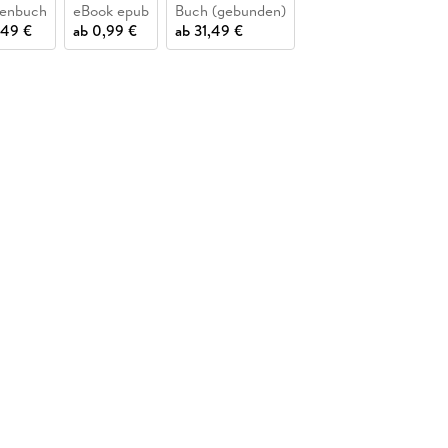
henbuch
eBook epub
Buch (gebunden)
,49 €
ab
0,99 €
ab
31,49 €