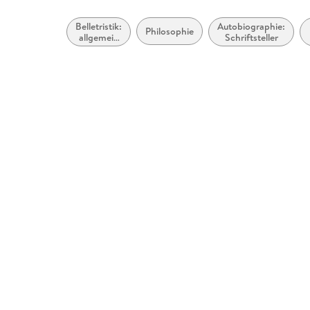
Belletristik:
Autobiographie:
Philosophie
allgemein
Schriftsteller
und
literarisch