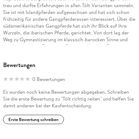
treu und durfte Erfahrungen in allen Tölt-Varianten sammeln.
Sie ist mit Islandpferden aufgewachsen und hat sich schon
frühzeitig für andere Gangpferderassen interessiert. Über die
südamerikanischen Gangpferde hat sich ihr Blick auf ihre
Wurzeln, die iberischen Pferde, gerichtet. Von dort lag der
Weg zu Gymnastizierung im klassisch-barocken Sinne und
der angewandten Reiterei in Form von Working Equitation
nahe. Sie ist unter anderem FN Trainerin B für Islandpferde
und FN Trainerin A für Gangpferde. Als Historikerin M. A.
Bewertungen
fühlt sie sich zudem der schreibenden Zunft verbunden und
veröffentlicht neben Büchern regelmäßig Artikel in
0 Bewertungen
verschiedenen Pferde-Fachmagazinen. Sie lebt mit ihrem
Mann und ihren Pferden in der Lüneburger Heide. www.
Es wurden noch keine Bewertungen abgegeben. Schreiben
kajastuehrenberg. de
Sie die erste Bewertung zu "Tölt richtig reiten" und helfen Sie
damit anderen bei der Kaufentscheidung.
Erste Bewertung schreiben