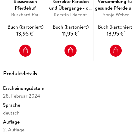
Basiswissen
Korrekte Paraden
Versammlung für
Pferdehuf
und Übergänge - die
gesunde Pferde un
Burkhard Rau
Basis für elegantes
Kerstin Diacont
Sonja Weber
Reiten in
Reiten
Leichtigkeit
Buch (kartoniert)
Buch (kartoniert)
Buch (kartoniert)
13,95 €
11,95 €
13,95 €
*
*
*
Produktdetails
Erscheinungsdatum
28. Februar 2024
Sprache
deutsch
Auflage
2. Auflage