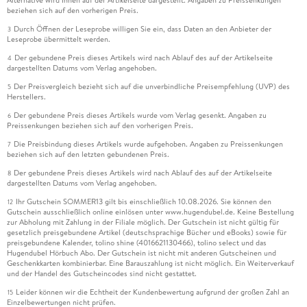
Alternative wird Ihnen auf der Artikelseite dargestellt. Angaben zu Preissenkungen
beziehen sich auf den vorherigen Preis.
Durch Öffnen der Leseprobe willigen Sie ein, dass Daten an den Anbieter der
3
Leseprobe übermittelt werden.
Der gebundene Preis dieses Artikels wird nach Ablauf des auf der Artikelseite
4
dargestellten Datums vom Verlag angehoben.
Der Preisvergleich bezieht sich auf die unverbindliche Preisempfehlung (UVP) des
5
Herstellers.
Der gebundene Preis dieses Artikels wurde vom Verlag gesenkt. Angaben zu
6
Preissenkungen beziehen sich auf den vorherigen Preis.
Die Preisbindung dieses Artikels wurde aufgehoben. Angaben zu Preissenkungen
7
beziehen sich auf den letzten gebundenen Preis.
Der gebundene Preis dieses Artikels wird nach Ablauf des auf der Artikelseite
8
dargestellten Datums vom Verlag angehoben.
Ihr Gutschein SOMMER13 gilt bis einschließlich 10.08.2026. Sie können den
12
Gutschein ausschließlich online einlösen unter www.hugendubel.de. Keine Bestellung
zur Abholung mit Zahlung in der Filiale möglich. Der Gutschein ist nicht gültig für
gesetzlich preisgebundene Artikel (deutschsprachige Bücher und eBooks) sowie für
preisgebundene Kalender, tolino shine (4016621130466), tolino select und das
Hugendubel Hörbuch Abo. Der Gutschein ist nicht mit anderen Gutscheinen und
Geschenkkarten kombinierbar. Eine Barauszahlung ist nicht möglich. Ein Weiterverkauf
und der Handel des Gutscheincodes sind nicht gestattet.
Leider können wir die Echtheit der Kundenbewertung aufgrund der großen Zahl an
15
Einzelbewertungen nicht prüfen.