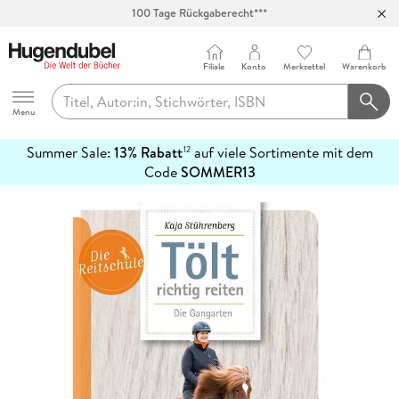
100 Tage Rückgaberecht***
Abholung in über 100 Filialen
Filiale
Konto
Merkzettel
Warenkorb
Hugendubel
Menu
Summer Sale:
13% Rabatt
auf viele Sortimente mit dem
12
mehr
Code
SOMMER13
erfahren