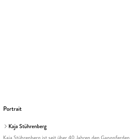
ISBN
9783275022540
Herstelleradresse
Paul-Pietsch-Verlage GmbH & Co. KG, Hauptstätter Str. 149,
70178 Stuttgart, gpsr@paul-pietsch-verlage.de
Portrait
Kaja Stührenberg
Kaja Stührenberg ist seit über 40 Jahren den Gangpferden