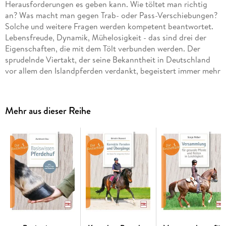
Herausforderungen es geben kann. Wie töltet man richtig
an? Was macht man gegen Trab- oder Pass-Verschiebungen?
Solche und weitere Fragen werden kompetent beantwortet.
Lebensfreude, Dynamik, Mühelosigkeit - das sind drei der
Eigenschaften, die mit dem Tölt verbunden werden. Der
sprudelnde Viertakt, der seine Bekanntheit in Deutschland
vor allem den Islandpferden verdankt, begeistert immer mehr
Reiter. Kaja Stührenberg hat jahrzehntelange Erfahrung mit
Gangpferden und ihren Reitern und weiß, welche
Herausforderungen es geben kann. Wie töltet man richtig
Mehr aus dieser Reihe
an? Was macht man gegen Trab- oder Pass-Verschiebungen?
Wie ist die richtige Haltung des Pferdes? Wann ist der
richtige Zeitpunkt zum Eintölten? Solche und weitere Fragen
werden kompetent beantwortet.