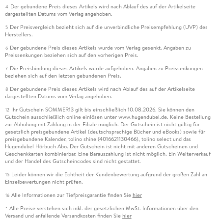
Der gebundene Preis dieses Artikels wird nach Ablauf des auf der Artikelseite
4
dargestellten Datums vom Verlag angehoben.
Der Preisvergleich bezieht sich auf die unverbindliche Preisempfehlung (UVP) des
5
Herstellers.
Der gebundene Preis dieses Artikels wurde vom Verlag gesenkt. Angaben zu
6
Preissenkungen beziehen sich auf den vorherigen Preis.
Die Preisbindung dieses Artikels wurde aufgehoben. Angaben zu Preissenkungen
7
beziehen sich auf den letzten gebundenen Preis.
Der gebundene Preis dieses Artikels wird nach Ablauf des auf der Artikelseite
8
dargestellten Datums vom Verlag angehoben.
Ihr Gutschein SOMMER13 gilt bis einschließlich 10.08.2026. Sie können den
12
Gutschein ausschließlich online einlösen unter www.hugendubel.de. Keine Bestellung
zur Abholung mit Zahlung in der Filiale möglich. Der Gutschein ist nicht gültig für
gesetzlich preisgebundene Artikel (deutschsprachige Bücher und eBooks) sowie für
preisgebundene Kalender, tolino shine (4016621130466), tolino select und das
Hugendubel Hörbuch Abo. Der Gutschein ist nicht mit anderen Gutscheinen und
Geschenkkarten kombinierbar. Eine Barauszahlung ist nicht möglich. Ein Weiterverkauf
und der Handel des Gutscheincodes sind nicht gestattet.
Leider können wir die Echtheit der Kundenbewertung aufgrund der großen Zahl an
15
Einzelbewertungen nicht prüfen.
Alle Informationen zur Tiefpreisgarantie finden Sie
hier
16
Alle Preise verstehen sich inkl. der gesetzlichen MwSt. Informationen über den
*
Versand und anfallende Versandkosten finden Sie
hier