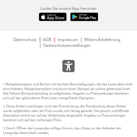
Laden Sie unsere App herunter.
Datenschutz
AGB
Impressum
Widerrufsbelehrung
Datenschutzeinstellungen
Mängelexemplare sind Bücher mit leichten Beschädigungen, die das Lesen aber nicht
1
einschränken. Mängelexemplare sind durch einen Stempel als solche gekennzeichnet.
Die frühere Buchpreisbindung ist aufgehoben. Angaben zu Preissenkungen beziehen
sich auf den gebundenen Preis eines mangelfreien Exemplars.
Diese Artikel unterliegen nicht der Preisbindung, die Preisbindung dieser Artikel
2
wurde aufgehoben oder der Preis wurde vom Verlag gesenkt. Die jeweils zutreffende
Alternative wird Ihnen auf der Artikelseite dargestellt. Angaben zu Preissenkungen
beziehen sich auf den vorherigen Preis.
Durch Öffnen der Leseprobe willigen Sie ein, dass Daten an den Anbieter der
3
Leseprobe übermittelt werden.