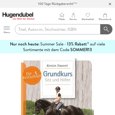
100 Tage Rückgaberecht***
Abholung in über 100 Filialen
Filiale
Konto
Merkzettel
Warenkorb
Hugendubel
Menu
Nur noch heute:
Summer Sale -
13% Rabatt
auf viele
12
mehr
Sortimente mit dem Code
SOMMER13
erfahren