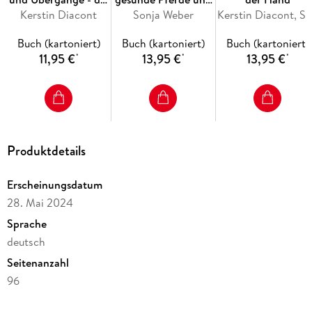
Basis für elegantes
Kerstin Diacont
Sonja Weber
Reiten in
Kerstin Diacont, Sonja We
Reiten
Leichtigkeit
Buch (kartoniert)
Buch (kartoniert)
Buch (kartoniert)
11,95 €
13,95 €
13,95 €
*
*
*
Produktdetails
Erscheinungsdatum
28. Mai 2024
Sprache
deutsch
Seitenanzahl
96
Reihe