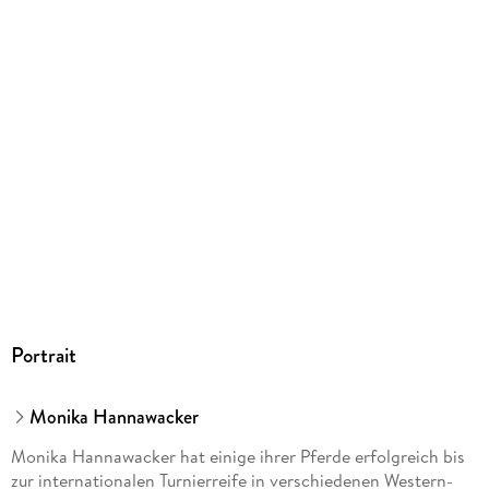
Paul-Pietsch-Verlage GmbH & Co. KG, Hauptstätter Str. 149,
70178 Stuttgart, gpsr@paul-pietsch-verlage.de
Portrait
Monika Hannawacker
Monika Hannawacker hat einige ihrer Pferde erfolgreich bis
zur internationalen Turnierreife in verschiedenen Western-