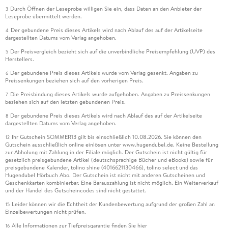
Durch Öffnen der Leseprobe willigen Sie ein, dass Daten an den Anbieter der
3
Leseprobe übermittelt werden.
Der gebundene Preis dieses Artikels wird nach Ablauf des auf der Artikelseite
4
dargestellten Datums vom Verlag angehoben.
Der Preisvergleich bezieht sich auf die unverbindliche Preisempfehlung (UVP) des
5
Herstellers.
Der gebundene Preis dieses Artikels wurde vom Verlag gesenkt. Angaben zu
6
Preissenkungen beziehen sich auf den vorherigen Preis.
Die Preisbindung dieses Artikels wurde aufgehoben. Angaben zu Preissenkungen
7
beziehen sich auf den letzten gebundenen Preis.
Der gebundene Preis dieses Artikels wird nach Ablauf des auf der Artikelseite
8
dargestellten Datums vom Verlag angehoben.
Ihr Gutschein SOMMER13 gilt bis einschließlich 10.08.2026. Sie können den
12
Gutschein ausschließlich online einlösen unter www.hugendubel.de. Keine Bestellung
zur Abholung mit Zahlung in der Filiale möglich. Der Gutschein ist nicht gültig für
gesetzlich preisgebundene Artikel (deutschsprachige Bücher und eBooks) sowie für
preisgebundene Kalender, tolino shine (4016621130466), tolino select und das
Hugendubel Hörbuch Abo. Der Gutschein ist nicht mit anderen Gutscheinen und
Geschenkkarten kombinierbar. Eine Barauszahlung ist nicht möglich. Ein Weiterverkauf
und der Handel des Gutscheincodes sind nicht gestattet.
Leider können wir die Echtheit der Kundenbewertung aufgrund der großen Zahl an
15
Einzelbewertungen nicht prüfen.
Alle Informationen zur Tiefpreisgarantie finden Sie
hier
16