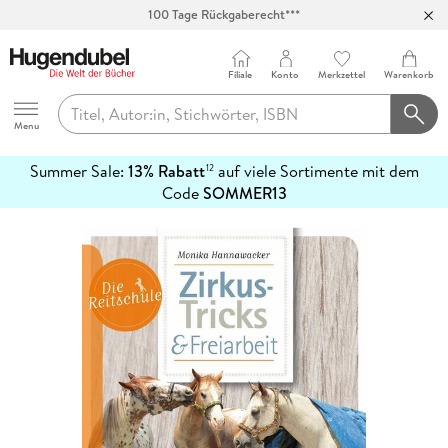
100 Tage Rückgaberecht***
Abholung in über 100 Filialen
Filiale
Konto
Merkzettel
Warenkorb
Hugendubel
Menu
Summer Sale:
13% Rabatt
auf viele Sortimente mit dem
12
mehr
Code
SOMMER13
erfahren