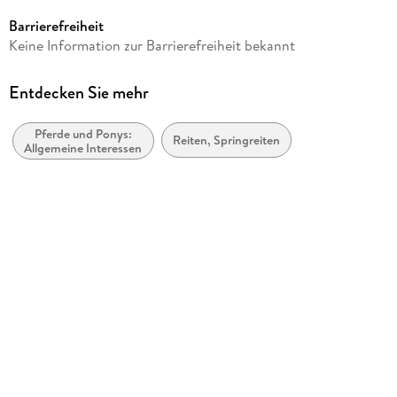
Die Reitschule
Barrierefreiheit
Autor/Autorin
Keine Information zur Barrierefreiheit bekannt
Monika Hannawacker
Verlag/Hersteller
Entdecken Sie mehr
Müller Rüschlikon
Pferde und Ponys:
Produktart
Reiten, Springreiten
Allgemeine Interessen
kartoniert
Abbildungen
80 Farbfotos
Gewicht
258 g
Größe (L/B/H)
213/172/10 mm
ISBN
9783275020126
Herstelleradresse