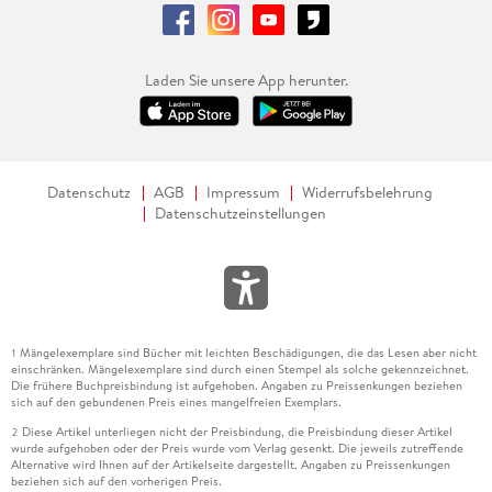
Laden Sie unsere App herunter.
Datenschutz
AGB
Impressum
Widerrufsbelehrung
Datenschutzeinstellungen
Mängelexemplare sind Bücher mit leichten Beschädigungen, die das Lesen aber nicht
1
einschränken. Mängelexemplare sind durch einen Stempel als solche gekennzeichnet.
Die frühere Buchpreisbindung ist aufgehoben. Angaben zu Preissenkungen beziehen
sich auf den gebundenen Preis eines mangelfreien Exemplars.
Diese Artikel unterliegen nicht der Preisbindung, die Preisbindung dieser Artikel
2
wurde aufgehoben oder der Preis wurde vom Verlag gesenkt. Die jeweils zutreffende
Alternative wird Ihnen auf der Artikelseite dargestellt. Angaben zu Preissenkungen
beziehen sich auf den vorherigen Preis.