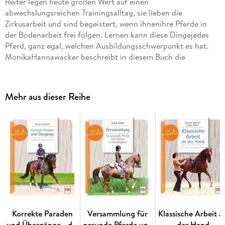
Reiter legen heute großen Wert auf einen
abwechslungsreichen Trainingsalltag, sie lieben die
Zirkusarbeit und sind begeistert, wenn ihnenihre Pferde in
der Bodenarbeit frei folgen. Lernen kann diese Dingejedes
Pferd, ganz egal, welchen Ausbildungsschwerpunkt es hat.
MonikaHannawacker beschreibt in diesem Buch die
Grundlagen der Freiarbeitvon gezielten Führübungen über
das Herankommen bis zum freienFolgen. Außerdem erläutert
sie, wie man seinem Pferd kleine Showtricksbeibringen kann -
Mehr aus dieser Reihe
dazu gehören Gähnen, Lachen, Zunge zeigen, Apportieren,
Teppich ausrollen oder Beine kreuzen.
Korrekte Paraden
Versammlung für
Klassische Arbeit a
und Übergänge - die
gesunde Pferde und
der Hand