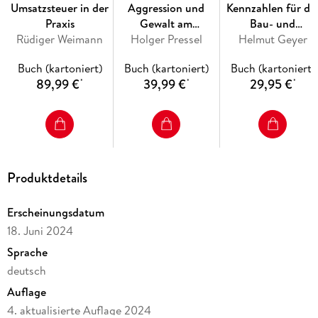
Umsatzsteuer in der
Aggression und
Kennzahlen für di
Ansprüche und Rechte bei Störungen
Praxis
Gewalt am
Bau- und
Rüdiger Weimann
Holger Pressel
Arbeitsplatz
Immobilienwirtscha
Helmut Geyer
Das Schlichtungsverfahren und Hilfen zur
- inkl. Arbeitshilfe
Konfliktvermeidung
Buch (kartoniert)
Buch (kartoniert)
Buch (kartoniert)
online
89,99 €
39,99 €
29,95 €
Neu in der 4. Auflage
: alles Wichtige zu
*
*
*
Balkonkraftwerken, aktuelle Urteile u. a. zur
Barrierefreiheit, zu baulichen Maßnahmen und E-
Ladegeräten
Die digitale und kostenfreie Ergänzung zu Ihrem Buch auf
Produktdetails
myBook+:
Zugriff auf ergänzende Materialien und Inhalte
Erscheinungsdatum
E-Book direkt online lesen im Browser
18. Juni 2024
Persönliche Fachbibliothek mit Ihren Büchern
Sprache
deutsch
Jetzt nutzen auf mybookplus. de.
Auflage
4. aktualisierte Auflage 2024