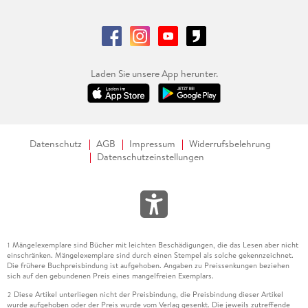
Laden Sie unsere App herunter.
Datenschutz
AGB
Impressum
Widerrufsbelehrung
Datenschutzeinstellungen
Mängelexemplare sind Bücher mit leichten Beschädigungen, die das Lesen aber nicht
1
einschränken. Mängelexemplare sind durch einen Stempel als solche gekennzeichnet.
Die frühere Buchpreisbindung ist aufgehoben. Angaben zu Preissenkungen beziehen
sich auf den gebundenen Preis eines mangelfreien Exemplars.
Diese Artikel unterliegen nicht der Preisbindung, die Preisbindung dieser Artikel
2
wurde aufgehoben oder der Preis wurde vom Verlag gesenkt. Die jeweils zutreffende