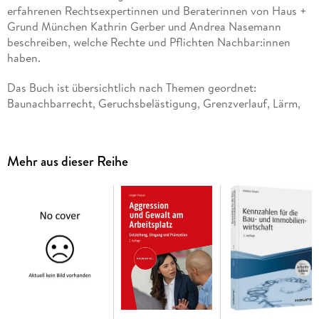
erfahrenen Rechtsexpertinnen und Beraterinnen von Haus +
Grund München Kathrin Gerber und Andrea Nasemann
beschreiben, welche Rechte und Pflichten Nachbar:innen
haben.
Das Buch ist übersichtlich nach Themen geordnet:
Baunachbarrecht, Geruchsbelästigung, Grenzverlauf, Lärm,
Tierhaltung, Wegerecht etc. Sie erfahren, was Sie tun können,
um den Gang vor Gericht zu vermeiden und eine gütliche
Einigung mit den Nachbar:innen zu erreichen. So können Sie
Mehr aus dieser Reihe
sich auch über Schlichtungsverfahren und ihren Ablauf
informieren und bekommen praktische Unterstützung für alle
Aufgaben und Probleme, die bei Streitigkeiten anfallen.
Inhalte:
Wo beginnt und endet ein Grundstück? Häufige Probleme
und ihre Lösungen
Das Baunachbarrecht
Rechte und Pflichten von Wohnungseigentümer:innen