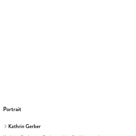
Herstelleradresse
Haufe-Lexware GmbH & Co. KG , Munzinger Str. 9, D-79111
Freiburg, Munzinger Str. 9, 79111 Freiburg, info@haufe.de
Portrait
Kathrin Gerber