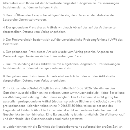
Alternative wird Ihnen auf der Artikelseite dargestellt. Angaben zu Preissenkungen
beziehen sich auf den vorherigen Preis.
Durch Öffnen der Leseprobe willigen Sie ein, dass Daten an den Anbieter der
3
Leseprobe übermittelt werden.
Der gebundene Preis dieses Artikels wird nach Ablauf des auf der Artikelseite
4
dargestellten Datums vom Verlag angehoben.
Der Preisvergleich bezieht sich auf die unverbindliche Preisempfehlung (UVP) des
5
Herstellers.
Der gebundene Preis dieses Artikels wurde vom Verlag gesenkt. Angaben zu
6
Preissenkungen beziehen sich auf den vorherigen Preis.
Die Preisbindung dieses Artikels wurde aufgehoben. Angaben zu Preissenkungen
7
beziehen sich auf den letzten gebundenen Preis.
Der gebundene Preis dieses Artikels wird nach Ablauf des auf der Artikelseite
8
dargestellten Datums vom Verlag angehoben.
Ihr Gutschein SOMMER13 gilt bis einschließlich 10.08.2026. Sie können den
12
Gutschein ausschließlich online einlösen unter www.hugendubel.de. Keine Bestellung
zur Abholung mit Zahlung in der Filiale möglich. Der Gutschein ist nicht gültig für
gesetzlich preisgebundene Artikel (deutschsprachige Bücher und eBooks) sowie für
preisgebundene Kalender, tolino shine (4016621130466), tolino select und das
Hugendubel Hörbuch Abo. Der Gutschein ist nicht mit anderen Gutscheinen und
Geschenkkarten kombinierbar. Eine Barauszahlung ist nicht möglich. Ein Weiterverkauf
und der Handel des Gutscheincodes sind nicht gestattet.
Leider können wir die Echtheit der Kundenbewertung aufgrund der großen Zahl an
15