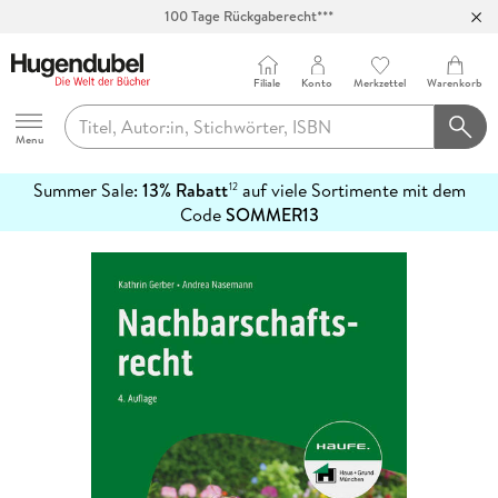
100 Tage Rückgaberecht***
Abholung in über 100 Filialen
Filiale
Konto
Merkzettel
Warenkorb
Hugendubel
Menu
Summer Sale:
13% Rabatt
auf viele Sortimente mit dem
12
mehr
Code
SOMMER13
erfahren