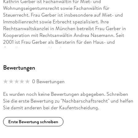
Kathrin Gerber ist Fachanwältin für Miet- und
Wohnungseigentumsrecht sowie Fachanwältin für
Steuerrecht. Frau Gerber ist insbesondere auf Miet- und
Immobilienrecht sowie Erbrecht spezialisiert. Ihre
Rechtsanwaltskanzlei in München betreibt Frau Gerber in
Kooperation mit Rechtsanwältin Andrea Nasemann. Seit
2001 ist Frau Gerber als Beraterin für den Haus- und
Grundbesitzerverein München tätig.
Andrea Nasemann ist Volljuristin und arbeitet als
Bewertungen
Rechtsanwältin in der Rechtsabteilung des Haus- und
Grundbesitzervereins in München. Sie berät überwiegend in
0 Bewertungen
Fragen des Miet- und Wohnungseigentumsrechts. Daneben
schreibt sie seit über 20 Jahren als Immobilienrechtsexpertin
Es wurden noch keine Bewertungen abgegeben. Schreiben
für die Süddeutsche Zeitung und hat Hunderte von Artikeln
Sie die erste Bewertung zu "Nachbarschaftsrecht" und helfen
verfasst. Auch für die Zeitschrift Das Haus, die im Burda-
Sie damit anderen bei der Kaufentscheidung.
Verlag erscheint, ist sie journalistisch tätig. Andrea
Nasemann hat zahlreiche Rechtsratgeber verfasst, die sich
Erste Bewertung schreiben
überwiegend mit Fragen des Mietrechts beschäftigen.