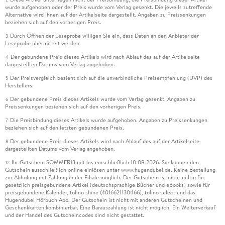
wurde aufgehoben oder der Preis wurde vom Verlag gesenkt. Die jeweils zutreffende
Alternative wird Ihnen auf der Artikelseite dargestellt. Angaben zu Preissenkungen
beziehen sich auf den vorherigen Preis.
Durch Öffnen der Leseprobe willigen Sie ein, dass Daten an den Anbieter der
3
Leseprobe übermittelt werden.
Der gebundene Preis dieses Artikels wird nach Ablauf des auf der Artikelseite
4
dargestellten Datums vom Verlag angehoben.
Der Preisvergleich bezieht sich auf die unverbindliche Preisempfehlung (UVP) des
5
Herstellers.
Der gebundene Preis dieses Artikels wurde vom Verlag gesenkt. Angaben zu
6
Preissenkungen beziehen sich auf den vorherigen Preis.
Die Preisbindung dieses Artikels wurde aufgehoben. Angaben zu Preissenkungen
7
beziehen sich auf den letzten gebundenen Preis.
Der gebundene Preis dieses Artikels wird nach Ablauf des auf der Artikelseite
8
dargestellten Datums vom Verlag angehoben.
Ihr Gutschein SOMMER13 gilt bis einschließlich 10.08.2026. Sie können den
12
Gutschein ausschließlich online einlösen unter www.hugendubel.de. Keine Bestellung
zur Abholung mit Zahlung in der Filiale möglich. Der Gutschein ist nicht gültig für
gesetzlich preisgebundene Artikel (deutschsprachige Bücher und eBooks) sowie für
preisgebundene Kalender, tolino shine (4016621130466), tolino select und das
Hugendubel Hörbuch Abo. Der Gutschein ist nicht mit anderen Gutscheinen und
Geschenkkarten kombinierbar. Eine Barauszahlung ist nicht möglich. Ein Weiterverkauf
und der Handel des Gutscheincodes sind nicht gestattet.