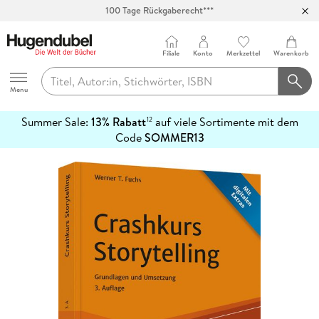
100 Tage Rückgaberecht***
Abholung in über 100 Filialen
Filiale
Konto
Merkzettel
Warenkorb
Hugendubel
Menu
Summer Sale:
13% Rabatt
auf viele Sortimente mit dem
12
mehr
Code
SOMMER13
erfahren