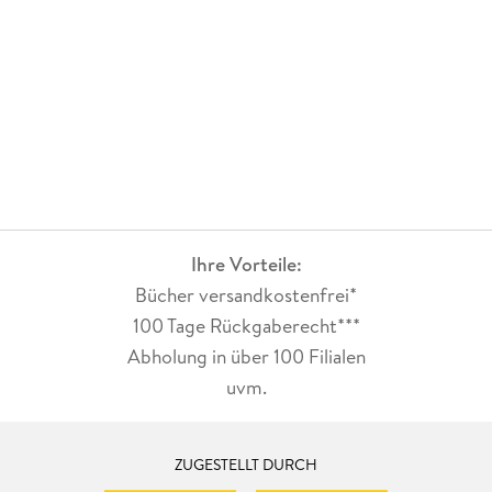
Geschichten
Statistiken ‒ Verführung zu neuen Geschichten
Zitate als Ideenlieferanten
Bilder, Fotografien und Kinderbücher
Meinungsumfragen ‒ Blitzlichter des allgemein
Menschlichen
Einsatzorte für Geschichten und ihre Besonderheiten
Ihre Vorteile:
Drehbuch und Film
Bücher versandkostenfrei*
Social Media und digitales Erzählen
100 Tage Rückgaberecht***
Verkauf und Vertrieb
Abholung in über 100 Filialen
uvm.
Lehre und Lernen
Forschung und Wissenschaft
Journalismus und Medien
ZUGESTELLT DURCH