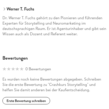
Werner T. Fuchs
Urthema, Plot, Problem
Prägungsstärke ‒ Garant für Aufmerksamkeit
Dr. Werner T. Fuchs gehört zu den Pionieren und führenden
Experten für Storytelling und Neuromarketing im
Andockstellen für das Publikum
deutschsprachigen Raum. Er ist Agenturinhaber und gibt sein
Titel
Wissen auch als Dozent und Referent weiter.
Konfliktpotenzial
Held
Helfer
Bewertungen
Feind
0 Bewertungen
Verzögerungen
Es wurden noch keine Bewertungen abgegeben. Schreiben
Einfachheit
Sie die erste Bewertung zu "Crashkurs Storytelling" und
Kulissen
helfen Sie damit anderen bei der Kaufentscheidung.
Requisiten
Erste Bewertung schreiben
Anfang und Ende