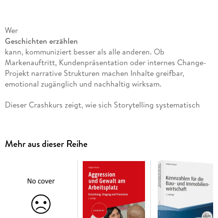
Wer
Geschichten erzählen
kann, kommuniziert besser als alle anderen. Ob
Markenauftritt, Kundenpräsentation oder internes Change-
Projekt narrative Strukturen machen Inhalte greifbar,
emotional zugänglich und nachhaltig wirksam.
Dieser Crashkurs zeigt, wie sich Storytelling systematisch
erlernen und anwenden lässt: mit Blick auf Struktur,
Dramaturgie und die psychologischen Mechanismen, die
Zuhörer fesseln. Praxisübungen, Analyse-Instrumente und
Mehr aus dieser Reihe
erprobte Kreativmethoden begleiten den Lernprozess von
der ersten Idee bis zur fertigen Geschichte.
Das sind die Inhalte:
Narrative Strukturmodelle:
Drei-Akte-Struktur, Midpoint und Cliffhanger als