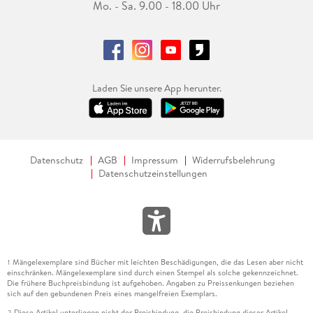
Mo. - Sa. 9.00 - 18.00 Uhr
Laden Sie unsere App herunter.
Datenschutz
AGB
Impressum
Widerrufsbelehrung
Datenschutzeinstellungen
Mängelexemplare sind Bücher mit leichten Beschädigungen, die das Lesen aber nicht
1
einschränken. Mängelexemplare sind durch einen Stempel als solche gekennzeichnet.
Die frühere Buchpreisbindung ist aufgehoben. Angaben zu Preissenkungen beziehen
sich auf den gebundenen Preis eines mangelfreien Exemplars.
Diese Artikel unterliegen nicht der Preisbindung, die Preisbindung dieser Artikel
2