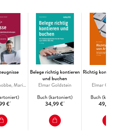
quivalent in Online -Tools
hrem Buch auf myBook+:
lte
zeugnisse
Belege richtig kontieren
Richtig kontieren von A
und buchen
Z
rn
Thorsten Knobbe, Mario Leis, Karsten Umnuß
Elmar Goldstein
Elmar Goldstein
artoniert)
Buch (kartoniert)
Buch (kartoniert)
99 €
34,99 €
49,99 €
*
*
*