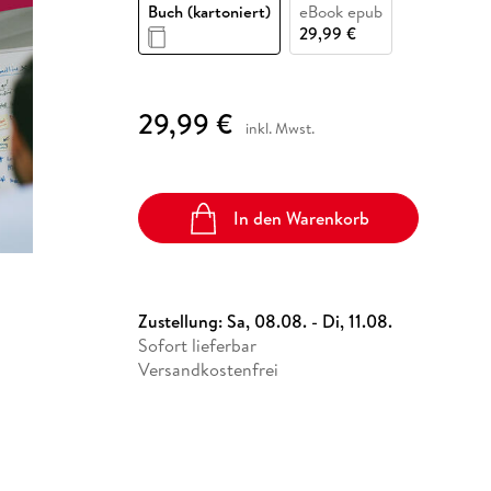
Fremdsprachige Bücher
Buch (kartoniert)
eBook epub
n Lernhilfen
 Jugendbücher
eiber
Hörbuch Downloads im Bundle
cher
 Vergleich
 Puzzlezubehör
Lernen
New Adult
STABILO
29,99 €
Taschenbücher
hilfen
hriller
 Backen
er
lender
Ratgeber
op
hriller
Romance
29,99 €
inkl. Mwst.
Sachbücher
precher:innen
Science Fiction
Fremdsprachige Bücher
In den Warenkorb
Zustellung:
Sa, 08.08. - Di, 11.08.
Sofort lieferbar
Versandkostenfrei