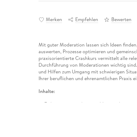
Merken
Empfehlen
Bewerten
Mit guter Moderation lassen sich Ideen finden
auswerten, Prozesse optimieren und gemeinsc
praxisorientierte Crashkurs vermittelt alle re
Durchführung von Moderationen wichtig sind
und Hilfen zum Umgang mit schwierigen Situati
Ihrer beruflichen und ehrenamtlichen Praxis ei
Inhalte:
Zielorientiert moderieren, Veranstaltungen 
Passende Moderation für unterschiedlich
Mentale und methodische Vorbereitung auf 
Auftreten und Körpersprache in der Modera