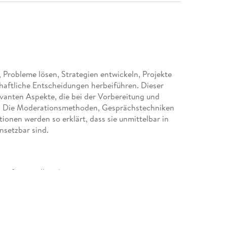
, Probleme lösen, Strategien entwickeln, Projekte
haftliche Entscheidungen herbeiführen. Dieser
levanten Aspekte, die bei der Vorbereitung und
. Die Moderationsmethoden, Gesprächstechniken
onen werden so erklärt, dass sie unmittelbar in
nsetzbar sind.
professionell vorbereiten
e Gruppen und Themen
schwierige Situationen
torenrolle