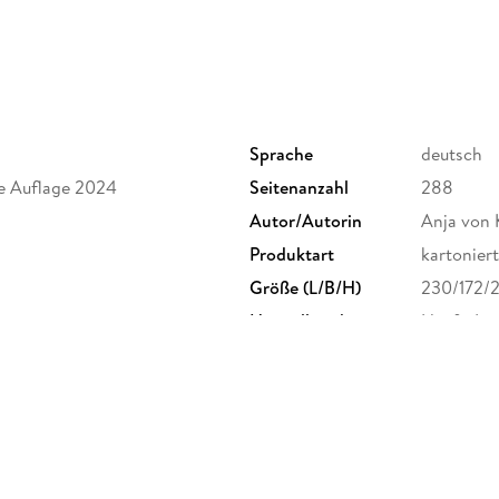
Sprache
deutsch
rte Auflage 2024
Seitenanzahl
288
Autor/Autorin
Anja von 
Produktart
kartoniert
Größe (L/B/H)
230/172/
Herstelleradresse
Haufe-Lex
Freiburg,