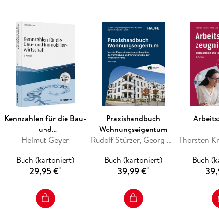
Neu in der 4. Auflage:
Aktualisierung Moderieren auf Distanz
Fokus auf Videokonferenzen
Erweiterung Moderationsmethoden um das Ä
Die digitale und kostenfreie Ergänzung zu I
Zugriff auf ergänzende Materialien und Inha
Kennzahlen für die Bau-
Praxishandbuch
Arbeits
E-Book direkt online lesen im Browser
und
Wohnungseigentum
Persönliche Fachbibliothek mit Ihren Büche
Immobilienwirtschaft -
Helmut Geyer
Rudolf Stürzer, Georg Hopfensperger, Melanie Sterns-Kolbeck, Detlef Sterns, Claudia Finsterlin
inkl. Arbeitshilfen online
Buch (kartoniert)
Buch (kartoniert)
Buch (k
Jetzt nutzen auf mybookplus. de.
29,95 €
39,99 €
39,
*
*