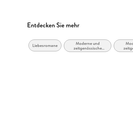
Entdecken Sie mehr
Moderne und
Mod
Liebesromane
zeitgenössische
zeitg
Belletristik: allgemein
Lieb
und literarisch
R