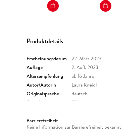
Produktdetails
Erscheinungsdatum
22. März 2023
Auflage
2. Aufl. 2023
Altersempfehlung
ab 16 Jahre
Autor/Autorin
Laura Kneidl
Originalsprache
deutsch
Gewicht
531 g
Sonstiges
Großformatiges Paperback. 
Herstelleradresse
Bastei Lübbe AG, Schanzenst
Barrierefreiheit
produktsicherheit@bastei-lu
Keine Information zur Barrierefreiheit bekannt