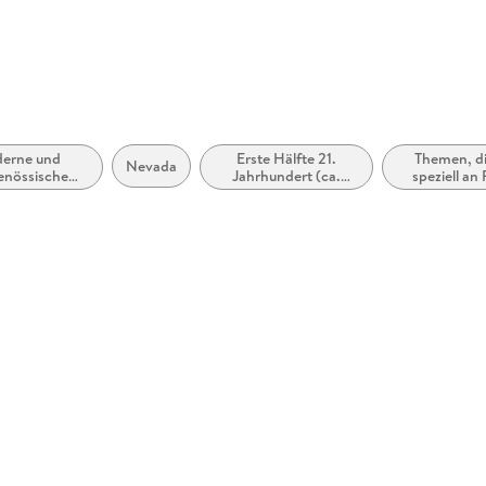
erne und
Erste Hälfte 21.
Themen, di
Nevada
enössische
Jahrhundert (ca.
speziell an
esromane /
2000 bis ca. 2050)
und/oder M
omance
richte