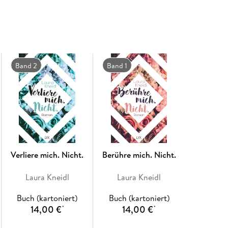
Reihe! Aprils und Gavins Geschichte:VERGIS
am 28. 06. 2023)
Band 2
Band 1
Verliere mich. Nicht.
Berühre mich. Nicht.
Laura Kneidl
Laura Kneidl
Buch (kartoniert)
Buch (kartoniert)
14,00 €
14,00 €
*
*