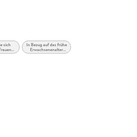
e sich
In Bezug auf das frühe
 Frauen
Erwachsenenalter
ädchen
(New Adult)
n