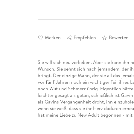
Merken
Empfehlen
Bewerten
Sie will sich neu verlieben. Aber sie kann ihn 
Wunsch. Sie sehnt sich nach jemandem, der ih
bringt. Der einzige Mann, der sie all das jemal
vor fünf Jahren noch ein wichtiger Teil ihres L
noch Wut und Schmerz übrig. Eigentlich hätte A
leichter gesagt als getan, schließlich ist Gav
als Gavins Vergangenheit droht, ihn einzuholen
wenn sie weiß, dass sie ihr Herz dadurch erne
hat meine Liebe zu New Adult begonnen - mit
erneut. April und Gavin haben mich von der er
SPRINZ, SPIEGEL-Bestseller-AutorinEndlich: di