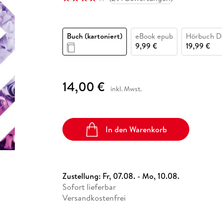
Fremdsprachige Bücher
n Lernhilfen
 Jugendbücher
eiber
Hörbuch Downloads im Bundle
cher
 Vergleich
 Puzzlezubehör
Lernen
New Adult
STABILO
Taschenbücher
hilfen
hriller
 Backen
er
lender
Ratgeber
Buch (kartoniert)
eBook epub
Hörbuch D
op
hriller
Romance
9,99 €
19,99 €
Sachbücher
precher:innen
Science Fiction
14,00 €
inkl. Mwst.
Fremdsprachige Bücher
In den Warenkorb
Zustellung:
Fr, 07.08. - Mo, 10.08.
Sofort lieferbar
Versandkostenfrei