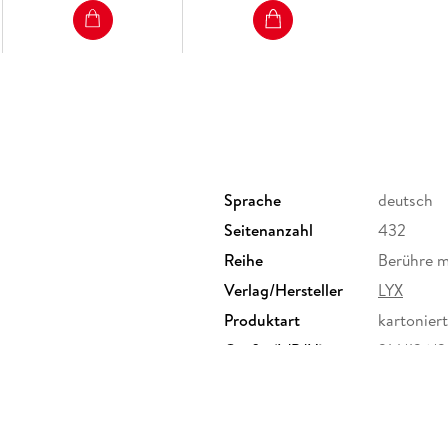
Sprache
deutsch
Seitenanzahl
432
Reihe
Berühre m
Verlag/Hersteller
LYX
Produktart
kartoniert
Größe (L/B/H)
214/136/
Klappenbroschur
ISBN
9783736
r. 6-20, 51063 Köln,
ebbe.de