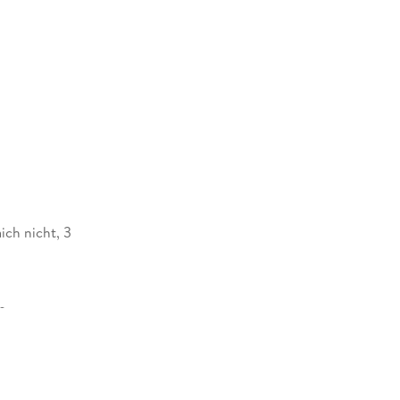
ich nicht, 3
39 mm
318885