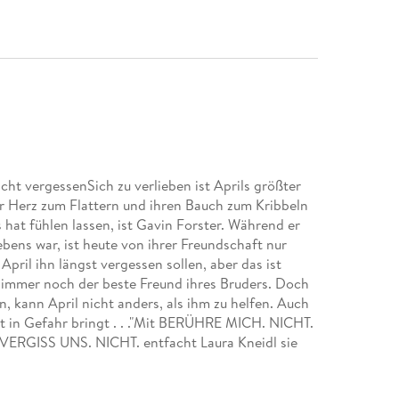
nicht vergessenSich zu verlieben ist Aprils größter
r Herz zum Flattern und ihren Bauch zum Kribbeln
s hat fühlen lassen, ist Gavin Forster. Während er
ebens war, ist heute von ihrer Freundschaft nur
pril ihn längst vergessen sollen, aber das ist
in immer noch der beste Freund ihres Bruders. Doch
, kann April nicht anders, als ihm zu helfen. Auch
ut in Gefahr bringt . . ."Mit BERÜHRE MICH. NICHT.
 VERGISS UNS. NICHT. entfacht Laura Kneidl sie
sten bis zur letzten Seite verzaubert!" SARAH
e Fortsetzung der Platz-1-SPIEGEL-Bestseller-