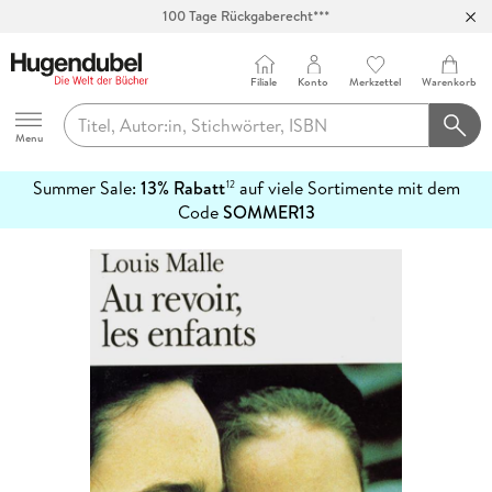
100 Tage Rückgaberecht***
Abholung in über 100 Filialen
Filiale
Konto
Merkzettel
Warenkorb
Hugendubel
Menu
Summer Sale:
13% Rabatt
auf viele Sortimente mit dem
12
mehr
Code
SOMMER13
erfahren