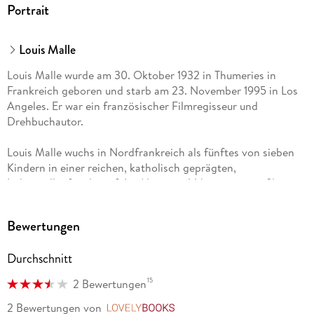
Portrait
Louis Malle
Louis Malle wurde am 30. Oktober 1932 in Thumeries in
Frankreich geboren und starb am 23. November 1995 in Los
Angeles. Er war ein französischer Filmregisseur und
Drehbuchautor.
Louis Malle wuchs in Nordfrankreich als fünftes von sieben
Kindern in einer reichen, katholisch geprägten,
Industriellenfamilie auf. Im Alter von 14 begann er zu filmen
und beschloss, Regisseur zu werden.
Bewertungen
Er begann zunächst ein Studium der Politikwissenschaft,
dann wechselte er auf die Filmhochschule in Paris, brach
Durchschnitt
jedoch ab, da ihm das Studium nicht praktisch genug war.
Stattdessen wurde er Assistent und Kameramann des
15
2 Bewertungen
Tiefseeforschers Cousteau. Diese Arbeit beendetet er 1956
nach dem tödlichen Unglück eines Kollegen bei
2 Bewertungen
von
LovelyBooks