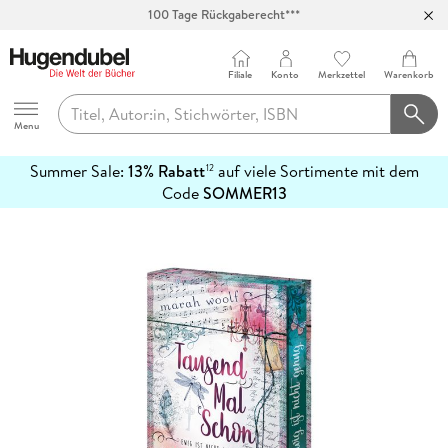
100 Tage Rückgaberecht***
Abholung in über 100 Filialen
Filiale
Konto
Merkzettel
Warenkorb
Hugendubel
Menu
Summer Sale:
13% Rabatt
auf viele Sortimente mit dem
12
mehr
Code
SOMMER13
erfahren