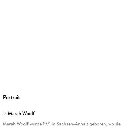
ISBN
9783690280464
Herstelleradresse
Marah Woolf, Hasselbachplatz 3, 39104 Magdeburg, Marah
Woolf, marahwoolf.buero@gmail.com
Portrait
Marah Woolf
Marah Woolf wurde 1971 in Sachsen-Anhalt geboren, wo sie