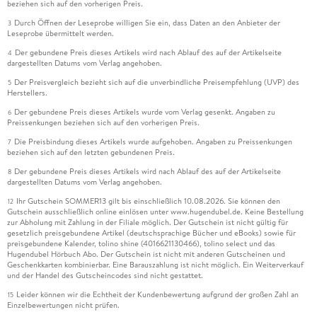
beziehen sich auf den vorherigen Preis.
Durch Öffnen der Leseprobe willigen Sie ein, dass Daten an den Anbieter der
3
Leseprobe übermittelt werden.
Der gebundene Preis dieses Artikels wird nach Ablauf des auf der Artikelseite
4
dargestellten Datums vom Verlag angehoben.
Der Preisvergleich bezieht sich auf die unverbindliche Preisempfehlung (UVP) des
5
Herstellers.
Der gebundene Preis dieses Artikels wurde vom Verlag gesenkt. Angaben zu
6
Preissenkungen beziehen sich auf den vorherigen Preis.
Die Preisbindung dieses Artikels wurde aufgehoben. Angaben zu Preissenkungen
7
beziehen sich auf den letzten gebundenen Preis.
Der gebundene Preis dieses Artikels wird nach Ablauf des auf der Artikelseite
8
dargestellten Datums vom Verlag angehoben.
Ihr Gutschein SOMMER13 gilt bis einschließlich 10.08.2026. Sie können den
12
Gutschein ausschließlich online einlösen unter www.hugendubel.de. Keine Bestellung
zur Abholung mit Zahlung in der Filiale möglich. Der Gutschein ist nicht gültig für
gesetzlich preisgebundene Artikel (deutschsprachige Bücher und eBooks) sowie für
preisgebundene Kalender, tolino shine (4016621130466), tolino select und das
Hugendubel Hörbuch Abo. Der Gutschein ist nicht mit anderen Gutscheinen und
Geschenkkarten kombinierbar. Eine Barauszahlung ist nicht möglich. Ein Weiterverkauf
und der Handel des Gutscheincodes sind nicht gestattet.
Leider können wir die Echtheit der Kundenbewertung aufgrund der großen Zahl an
15
Einzelbewertungen nicht prüfen.