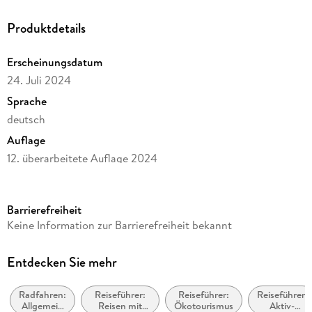
Produktdetails
Erscheinungsdatum
24. Juli 2024
Sprache
deutsch
Auflage
12. überarbeitete Auflage 2024
Seitenanzahl
152
Barrierefreiheit
Reihe
Keine Information zur Barrierefreiheit bekannt
Bikeline Radtourenbücher
Herausgegeben von
Entdecken Sie mehr
Esterbauer Verlag
Radfahren:
Reiseführer:
Reiseführer:
Reiseführer:
Verlag/Hersteller
Allgemein
Reisen mit
Ökotourismus
Aktiv-