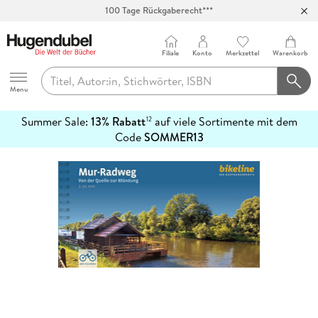
100 Tage Rückgaberecht***
Abholung in über 100 Filialen
Filiale
Konto
Merkzettel
Warenkorb
Hugendubel
Menu
Summer Sale:
13% Rabatt
auf viele Sortimente mit dem
12
mehr
Code
SOMMER13
erfahren