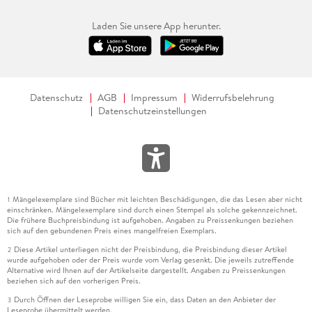
Laden Sie unsere App herunter.
Datenschutz
AGB
Impressum
Widerrufsbelehrung
Datenschutzeinstellungen
Mängelexemplare sind Bücher mit leichten Beschädigungen, die das Lesen aber nicht
1
einschränken. Mängelexemplare sind durch einen Stempel als solche gekennzeichnet.
Die frühere Buchpreisbindung ist aufgehoben. Angaben zu Preissenkungen beziehen
sich auf den gebundenen Preis eines mangelfreien Exemplars.
Diese Artikel unterliegen nicht der Preisbindung, die Preisbindung dieser Artikel
2
wurde aufgehoben oder der Preis wurde vom Verlag gesenkt. Die jeweils zutreffende
Alternative wird Ihnen auf der Artikelseite dargestellt. Angaben zu Preissenkungen
beziehen sich auf den vorherigen Preis.
Durch Öffnen der Leseprobe willigen Sie ein, dass Daten an den Anbieter der
3
Leseprobe übermittelt werden.