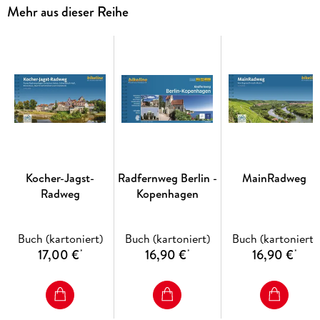
Tals nach Süden und dem sonnigen und lebenslustigen Graz
Mehr aus dieser Reihe
entgegen. Hiernach breitet sich die Mur in der weiten Ebene
aus, um alsbald durch das Hügelland zwischen dem Naturpark
Südsteiermark und dem Thermen- und Vulkanland
hindurchzuströmen. In Bad Radkersburg können Sie sich in
der Parktherme verwöhnen lassen, bevor Sie ins Nachbarland
Slowenien eintauchen, das Sie mit Ruhe und Beschaulichkeit
empfängt. Mit dem Grenzübertritt nach Kroatien verlieren
Sie die Mur einstweilig aus den Augen, dafür können Sie in
Legrad schlussendlich deren Vereinigung mit der Drau
beiwohnen.
Kocher-Jagst-
Radfernweg Berlin -
MainRadweg
Radweg
Kopenhagen
Buch (kartoniert)
Buch (kartoniert)
Buch (kartoniert)
17,00 €
16,90 €
16,90 €
*
*
*