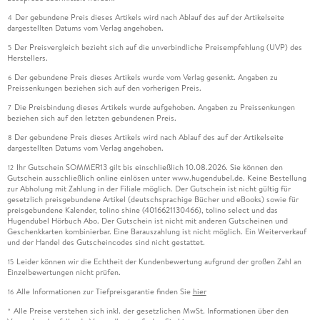
Der gebundene Preis dieses Artikels wird nach Ablauf des auf der Artikelseite
4
dargestellten Datums vom Verlag angehoben.
Der Preisvergleich bezieht sich auf die unverbindliche Preisempfehlung (UVP) des
5
Herstellers.
Der gebundene Preis dieses Artikels wurde vom Verlag gesenkt. Angaben zu
6
Preissenkungen beziehen sich auf den vorherigen Preis.
Die Preisbindung dieses Artikels wurde aufgehoben. Angaben zu Preissenkungen
7
beziehen sich auf den letzten gebundenen Preis.
Der gebundene Preis dieses Artikels wird nach Ablauf des auf der Artikelseite
8
dargestellten Datums vom Verlag angehoben.
Ihr Gutschein SOMMER13 gilt bis einschließlich 10.08.2026. Sie können den
12
Gutschein ausschließlich online einlösen unter www.hugendubel.de. Keine Bestellung
zur Abholung mit Zahlung in der Filiale möglich. Der Gutschein ist nicht gültig für
gesetzlich preisgebundene Artikel (deutschsprachige Bücher und eBooks) sowie für
preisgebundene Kalender, tolino shine (4016621130466), tolino select und das
Hugendubel Hörbuch Abo. Der Gutschein ist nicht mit anderen Gutscheinen und
Geschenkkarten kombinierbar. Eine Barauszahlung ist nicht möglich. Ein Weiterverkauf
und der Handel des Gutscheincodes sind nicht gestattet.
Leider können wir die Echtheit der Kundenbewertung aufgrund der großen Zahl an
15
Einzelbewertungen nicht prüfen.
Alle Informationen zur Tiefpreisgarantie finden Sie
hier
16
Alle Preise verstehen sich inkl. der gesetzlichen MwSt. Informationen über den
*