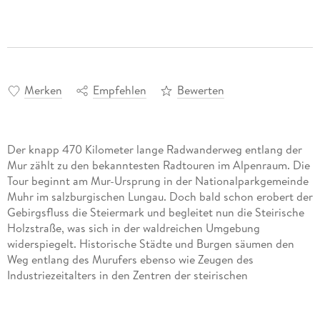
Merken
Empfehlen
Bewerten
Der knapp 470 Kilometer lange Radwanderweg entlang der
Mur zählt zu den bekanntesten Radtouren im Alpenraum. Die
Tour beginnt am Mur-Ursprung in der Nationalparkgemeinde
Muhr im salzburgischen Lungau. Doch bald schon erobert der
Gebirgsfluss die Steiermark und begleitet nun die Steirische
Holzstraße, was sich in der waldreichen Umgebung
widerspiegelt. Historische Städte und Burgen säumen den
Weg entlang des Murufers ebenso wie Zeugen des
Industriezeitalters in den Zentren der steirischen
Eisenverarbeitung. Hinter Bruck an der Mur verändert der
Flusslauf seine Richtung und strebt nun inmitten eines engen