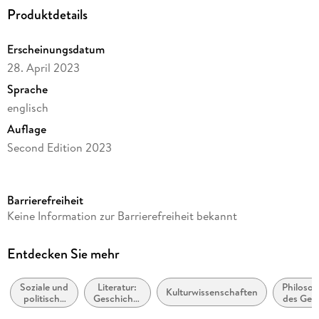
Policy. - 11 Feminism, Gender, and Race. - 12 Political Racism
Produktdetails
and Populist Movements.
Erscheinungsdatum
28. April 2023
Sprache
englisch
Auflage
Second Edition 2023
Seitenanzahl
320
Barrierefreiheit
Reihe
Keine Information zur Barrierefreiheit bekannt
Philosophy and Religion (R0)
Autor/Autorin
Entdecken Sie mehr
Naomi Zack
Soziale und
Literatur:
Philosop
Verlag/Hersteller
Kulturwissenschaften
politische
Geschichte
des Geis
Springer
Philosophie
und Kritik