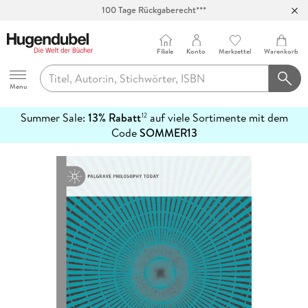
Abholung in über 100 Filialen
Filiale
Konto
Merkzettel
Warenkorb
Hugendubel
Menu
Summer Sale:
13% Rabatt
auf viele Sortimente mit dem
12
mehr
Code
SOMMER13
erfahren