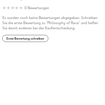
Progressive Anonymity: From Identity Politics to Evidence-Based
0 Bewertungen
Government
Es wurden noch keine Bewertungen abgegeben. Schreiben
(2020). Other recent books include
Sie die erste Bewertung zu "Philosophy of Race" und helfen
Sie damit anderen bei der Kaufentscheidung.
Reviving the Social Compact: Inclusive Citizenship in an Age of
Extreme Politics
Erste Bewertung schreiben
(2018) and her edited 51-essay
Oxford Handbook on Philosophy and Race
(2017).