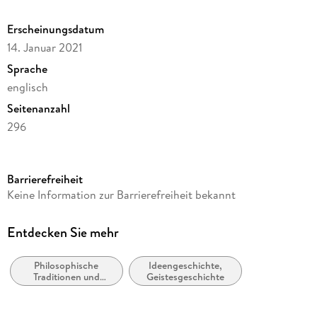
Erscheinungsdatum
14. Januar 2021
Sprache
englisch
Seitenanzahl
296
Reihe
Philosophy and Religion (R0)
Barrierefreiheit
Autor/Autorin
Keine Information zur Barrierefreiheit bekannt
Ulrich Steinvorth
Verlag/Hersteller
Entdecken Sie mehr
Springer
Philosophische
Ideengeschichte,
Abbildungen
Traditionen und
Geistesgeschichte
XVI, 278 p.
Denkschulen
Gewicht