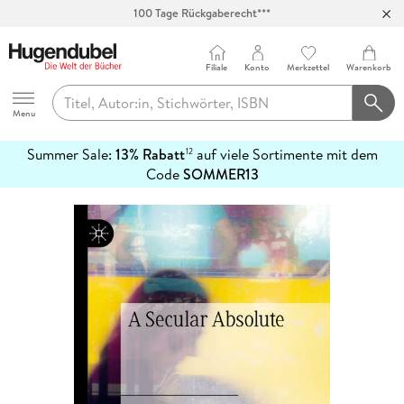
100 Tage Rückgaberecht***
Abholung in über 100 Filialen
Filiale
Konto
Merkzettel
Warenkorb
Hugendubel
Menu
Summer Sale:
13% Rabatt
auf viele Sortimente mit dem
12
mehr
Code
SOMMER13
erfahren