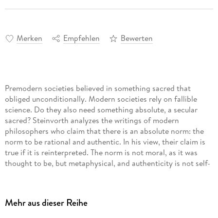
Merken
Empfehlen
Bewerten
Premodern societies believed in something sacred that
obliged unconditionally. Modern societies rely on fallible
science. Do they also need something absolute, a secular
sacred? Steinvorth analyzes the writings of modern
philosophers who claim that there is an absolute norm: the
norm to be rational and authentic. In his view, their claim is
true if it is reinterpreted. The norm is not moral, as it was
thought to be, but metaphysical, and authenticity is not self-
realization, but doing things for their own sake.
In discussing the pros and cons of philosophical claims on
Mehr aus dieser Reihe
absolutes, this book spreads out the rich pool of
philosophical ideas and clarifies urgent contemporary