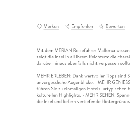
Merken
Empfehlen
Bewerten
Mit dem MERIAN Reiseführer Mallorca wissen
zeigt die Insel in all ihrem Reichtum: die char
darüber hinaus ebenfalls nicht verpassen sollt
MEHR ERLEBEN: Dank wertvoller Tipps sind Sie
unvergessliche Augenblicke. - MEHR GENIES
führen Sie zu einmaligen Hotels, urtypischen 
kulturellen Highlights. - MEHR SEHEN: Spanne
die Insel und liefern vertiefende Hintergründe.
Mit Extra-Faltkarte zum Herausnehmen.