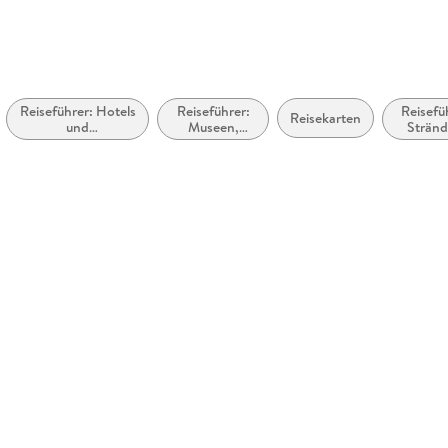
Reiseführer: Hotels
Reiseführer:
Reisefü
Reisekarten
und
Museen,
Stränd
Urlaubsunterkünfte
historische
Küstena
Stätten,
Galerien usw.