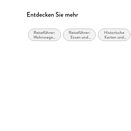
Entdecken Sie mehr
Reiseführer:
Reiseführer:
Historische
Wohnwagen
Essen und
Karten und
und Camping
Trinken
Atlanten