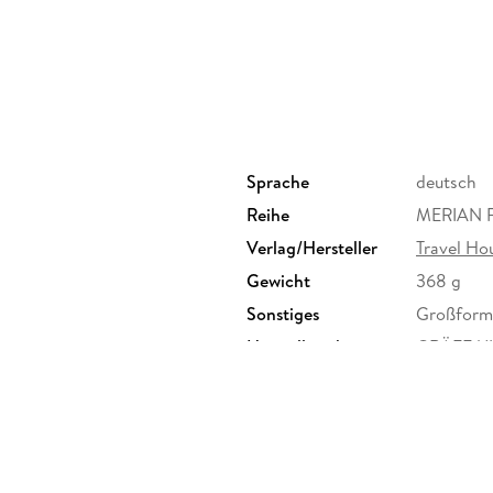
Sprache
deutsch
Reihe
MERIAN R
Verlag/Hersteller
Travel Ho
Gewicht
368 g
Sonstiges
Großforma
Herstelleradresse
GRÄFE UN
81675 Mü