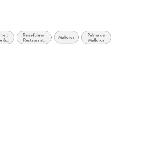
hrer:
Reiseführer:
Palma de
Mallorca
e &
Restaurants
Mallorca
reale
und Cafés