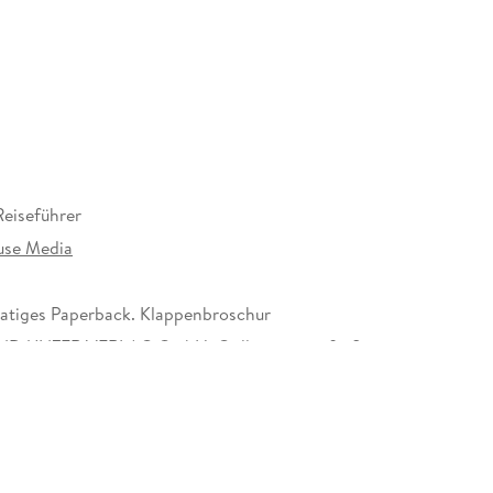
eiseführer
use Media
tiges Paperback. Klappenbroschur
D UNZER VERLAG GmbH, Grillparzerstraße 8,
nchen, hallo@gu.de