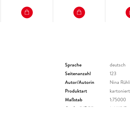
Sprache
deutsch
Seitenanzahl
123
Autor/Autorin
Nina Rühl
Produktart
kartoniert
Maßstab
1:75000
Größe (L/B/H)
161/113/7
Klappenbroschur
ISBN
9783866
Am Markt 22, 59514 Welver,