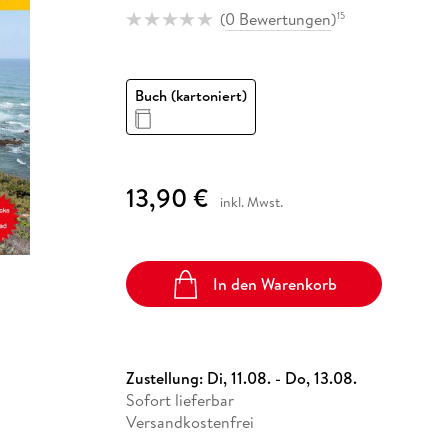
Fremdsprachige Bücher
n Lernhilfen
 Jugendbücher
eiber
Hörbuch Downloads im Bundle
(
0 Bewertungen
)
15
cher
 Vergleich
 Puzzlezubehör
Lernen
New Adult
STABILO
Taschenbücher
hilfen
hriller
 Backen
er
lender
Ratgeber
op
hriller
Romance
Buch (kartoniert)
Sachbücher
precher:innen
Science Fiction
Fremdsprachige Bücher
13,90 €
inkl. Mwst.
In den Warenkorb
Zustellung:
Di, 11.08. - Do, 13.08.
Sofort lieferbar
Versandkostenfrei