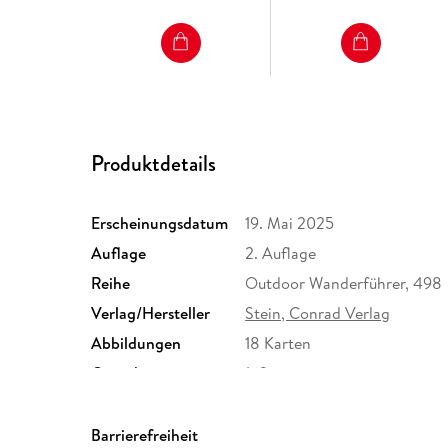
Produktdetails
Erscheinungsdatum
19. Mai 2025
Auflage
2. Auflage
Reihe
Outdoor Wanderführer, 498
Verlag/Hersteller
Stein, Conrad Verlag
Abbildungen
18 Karten
Gewicht
162 g
Sonstiges
Großformatiges Paperback. 
Herstelleradresse
Conrad Stein Verlag GmbH, 
Barrierefreiheit