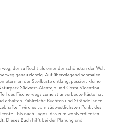
weg, der zu Recht als einer der schönsten der Welt
scherweg genau richtig. Auf überwiegend schmalen
ometern an der Steilküste entlang, passiert kleine
Naturpark Südwest-Alentejo und Costa Vicentina
Teil des Fischerwegs zumeist unverbaute Küste hat
nd erhalten. Zahlreiche Buchten und Strände laden
Lebhafter" wird es vom südwestlichsten Punkt des
cente - bis nach Lagos, das zum wohlverdienten
. Dieses Buch hilft bei der Planung und
Etappenbeschreibungen sowie Tipps zu An- und