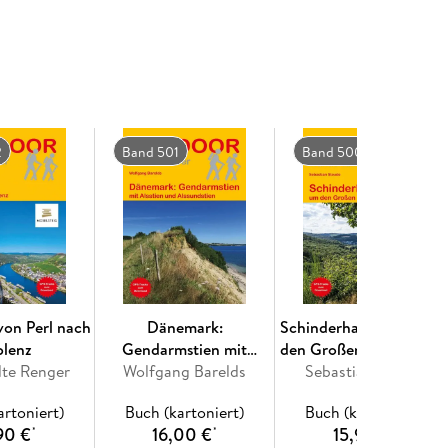
 bietet es Wissenswertes rund um Land und Leute,
. Ergänzt werden die Wegbeschreibungen durch
eite des Verlags finden Sie GPS-Tracks zum
2
Band 501
Band 500
erweg (Beschreibung in 12 Etappen), Kleiner
von Perl nach
Dänemark:
Schinderhannespfad u
blenz
Gendarmstien mit
den Großen Feldberg i
ulte Renger
Wolfgang Barelds
Alsstien und
Sebastian Steude
Taunus
Alssundstien
artoniert)
Buch (kartoniert)
Buch (kartoniert)
90 €
16,00 €
15,90 €
*
*
*