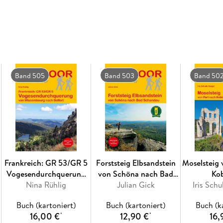
Abreise, Unterkünften und Restaurants. Zudem
Flora und Fauna und zur Kulinarik des Landes
Karten und Höhenprofile und auf der Internets
Download.
Inhaltsverzeichnis
Band 505
Band 503
Band 50
Einleitung, Reise-Infos von A bis Z, Der Fisch
Sprachführer.
Frankreich: GR 53/GR 5
Forststeig Elbsandstein
Moselsteig 
Vogesendurchquerung
von Schöna nach Bad
Ko
von Wissembourg nach
Nina Rühlig
Julian Gick
Schandau
Iris Sch
Belfort
Buch (kartoniert)
Buch (kartoniert)
Buch (k
16,00 €
12,90 €
16,
*
*