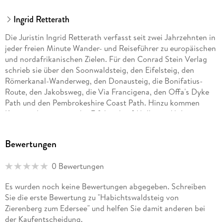
Ingrid Retterath
Die Juristin Ingrid Retterath verfasst seit zwei Jahrzehnten in
jeder freien Minute Wander- und Reiseführer zu europäischen
und nordafrikanischen Zielen. Für den Conrad Stein Verlag
schrieb sie über den Soonwaldsteig, den Eifelsteig, den
Römerkanal-Wanderweg, den Donausteig, die Bonifatius-
Route, den Jakobsweg, die Via Francigena, den Offa's Dyke
Path und den Pembrokeshire Coast Path. Hinzu kommen
Kurzwanderungen in der Eifel und auf Mallorca. Mehr verrät
sie auf ihrer Homepage www. retterath. net und in ihrem Blog
fernwehkinder. de.
Bewertungen
0 Bewertungen
Es wurden noch keine Bewertungen abgegeben. Schreiben
Sie die erste Bewertung zu "Habichtswaldsteig von
Zierenberg zum Edersee" und helfen Sie damit anderen bei
der Kaufentscheidung.