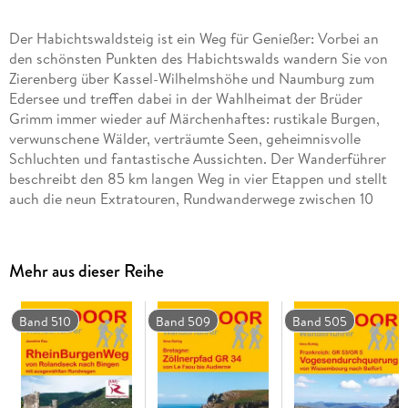
Der Habichtswaldsteig ist ein Weg für Genießer: Vorbei an
den schönsten Punkten des Habichtswalds wandern Sie von
Zierenberg über Kassel-Wilhelmshöhe und Naumburg zum
Edersee und treffen dabei in der Wahlheimat der Brüder
Grimm immer wieder auf Märchenhaftes: rustikale Burgen,
verwunschene Wälder, verträumte Seen, geheimnisvolle
Schluchten und fantastische Aussichten. Der Wanderführer
beschreibt den 85 km langen Weg in vier Etappen und stellt
auch die neun Extratouren, Rundwanderwege zwischen 10
und 17 km Länge, vor. Genaue Karten, Höhenprofile und GPX-
Dateien helfen bei der Orientierung. Zu jeder Etappe finden
Sie außerdem Tipps zu Unterkünften und Hinweise zu
Mehr aus dieser Reihe
Besonderheiten am Wegesrand.
Band 510
Band 509
Band 505
Inhaltsverzeichnis
Einleitung, Der Habichtswald, Reise-Infos von A-Z,
Wegbeschreibung in 4 Etappen, 9 Exratouren.