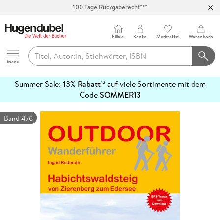
100 Tage Rückgaberecht***
Abholung in über 100 Filialen
Filiale
Konto
Merkzettel
Warenkorb
Hugendubel
Menu
Summer Sale:
13% Rabatt
auf viele Sortimente mit dem
12
mehr
Code
SOMMER13
erfahren
Band 476