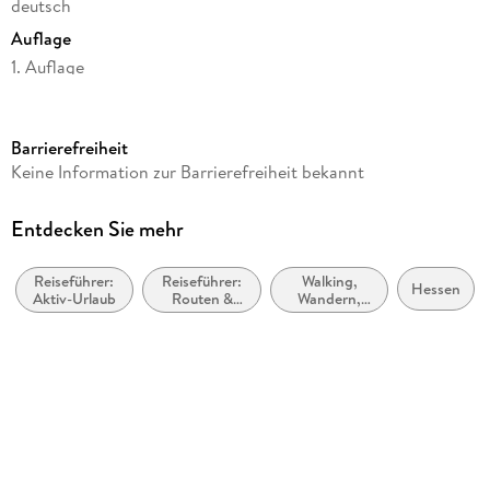
deutsch
Auflage
1. Auflage
Seitenanzahl
128
Barrierefreiheit
Reihe
Keine Information zur Barrierefreiheit bekannt
Outdoor Wanderführer, 476
Autor/Autorin
Entdecken Sie mehr
Ingrid Retterath
Reiseführer:
Reiseführer:
Walking,
Verlag/Hersteller
Hessen
Aktiv-Urlaub
Routen &
Wandern,
Stein, Conrad Verlag
Wege
Trekking
Abbildungen
12 Karten
Maßstab
1:75000
Gewicht