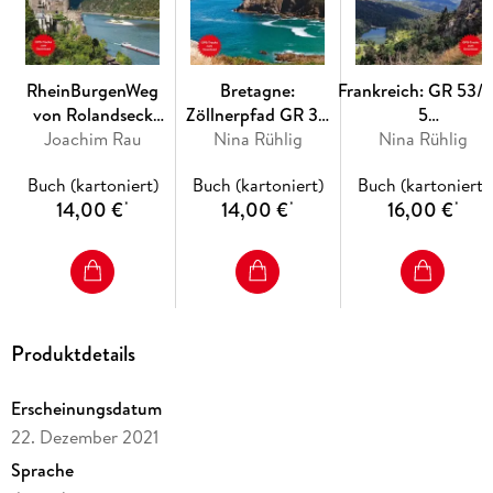
RheinBurgenWeg
Bretagne:
Frankreich: GR 53/
von Rolandseck
Zöllnerpfad GR 34
5
Joachim Rau
nach Bingen
von Le Faou bis
Nina Rühlig
Vogesendurchqueru
Nina Rühlig
Audierne
von Wissembourg
Buch (kartoniert)
Buch (kartoniert)
Buch (kartoniert)
nach Belfort
14,00 €
14,00 €
16,00 €
*
*
*
Produktdetails
Erscheinungsdatum
22. Dezember 2021
Sprache