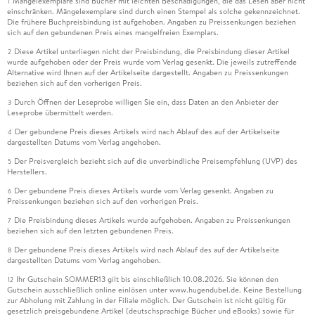
Mängelexemplare sind Bücher mit leichten Beschädigungen, die das Lesen aber nicht
1
einschränken. Mängelexemplare sind durch einen Stempel als solche gekennzeichnet.
Die frühere Buchpreisbindung ist aufgehoben. Angaben zu Preissenkungen beziehen
sich auf den gebundenen Preis eines mangelfreien Exemplars.
Diese Artikel unterliegen nicht der Preisbindung, die Preisbindung dieser Artikel
2
wurde aufgehoben oder der Preis wurde vom Verlag gesenkt. Die jeweils zutreffende
Alternative wird Ihnen auf der Artikelseite dargestellt. Angaben zu Preissenkungen
beziehen sich auf den vorherigen Preis.
Durch Öffnen der Leseprobe willigen Sie ein, dass Daten an den Anbieter der
3
Leseprobe übermittelt werden.
Der gebundene Preis dieses Artikels wird nach Ablauf des auf der Artikelseite
4
dargestellten Datums vom Verlag angehoben.
Der Preisvergleich bezieht sich auf die unverbindliche Preisempfehlung (UVP) des
5
Herstellers.
Der gebundene Preis dieses Artikels wurde vom Verlag gesenkt. Angaben zu
6
Preissenkungen beziehen sich auf den vorherigen Preis.
Die Preisbindung dieses Artikels wurde aufgehoben. Angaben zu Preissenkungen
7
beziehen sich auf den letzten gebundenen Preis.
Der gebundene Preis dieses Artikels wird nach Ablauf des auf der Artikelseite
8
dargestellten Datums vom Verlag angehoben.
Ihr Gutschein SOMMER13 gilt bis einschließlich 10.08.2026. Sie können den
12
Gutschein ausschließlich online einlösen unter www.hugendubel.de. Keine Bestellung
zur Abholung mit Zahlung in der Filiale möglich. Der Gutschein ist nicht gültig für
gesetzlich preisgebundene Artikel (deutschsprachige Bücher und eBooks) sowie für