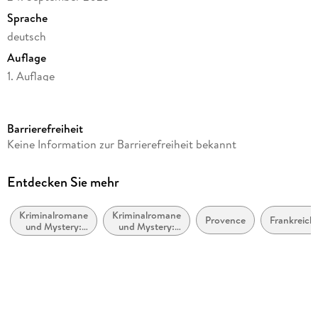
Sprache
deutsch
Auflage
1. Auflage
Seitenanzahl
352
Barrierefreiheit
Reihe
Keine Information zur Barrierefreiheit bekannt
Commissaire Leclerc, 13
Autor/Autorin
Entdecken Sie mehr
Pierre Lagrange
Kriminalromane
Kriminalromane
Verlag/Hersteller
Provence
Frankreich
und Mystery:
und Mystery:
FISCHER Scherz
Polizeiarbeit &
Cosy Mystery
Forensik
Produktart
kartoniert
Gewicht
357 g