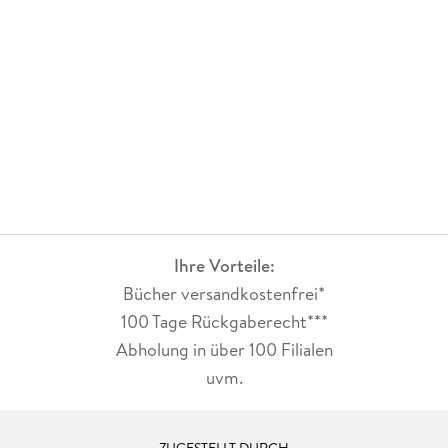
Schwächen bleibt der Schreibstil angenehm flüssig und gut
lesbar. Lagrange versteht es weiterhin, Szenen klar und
bildhaft zu schildern, auch wenn diesmal weniger
Atmosphäre und Raffinesse spürbar sind. Wer die Reihe
kennt, findet sich schnell zurecht, wird jedoch mit einer
vergleichsweise vorhersehbaren Handlung konfrontiert.<p
data-end="2215" data-is-last-node="" data-is-only-node=""
data-start="1967">Insgesamt wirkt dieser Band wie ein
ruhigeres Zwischenkapitel innerhalb der Reihe. Für
eingefleischte Fans bietet er weiterhin vertrautes Umfeld und
solide Krimikost, erreicht jedoch nicht die Spannung und
Vielschichtigkeit der stärkeren Vorgänger.
Ihre Vorteile:
Bücher versandkostenfrei*
100 Tage Rückgaberecht***
Abholung in über 100 Filialen
uvm.