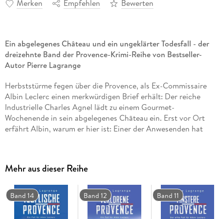
Merken
Empfehlen
Bewerten
Ein abgelegenes Château und ein ungeklärter Todesfall - der
dreizehnte Band der Provence-Krimi-Reihe von Bestseller-
Autor Pierre Lagrange
Herbststürme fegen über die Provence, als Ex-Commissaire
Albin Leclerc einen merkwürdigen Brief erhält: Der reiche
Industrielle Charles Agnel lädt zu einem Gourmet-
Wochenende in sein abgelegenes Château ein. Erst vor Ort
erfährt Albin, warum er hier ist: Einer der Anwesenden hat
vor Jahren Charles' Ehefrau ermordet, und Albin soll nun den
Schuldigen entlarven. Doch am folgenden Morgen hat ein
Orkan das Schloss von der Außenwelt abgeschnitten, und
Mehr aus dieser Reihe
Albin ist bei der Suche nach dem Täter auf sich allein gestellt.
Zum Glück ist Mops Tyson wie immer an seiner Seite - denn je
näher Albin dem Mörder kommt, in desto größere Gefahr
Band 14
Band 12
Band 11
gerät er . . .