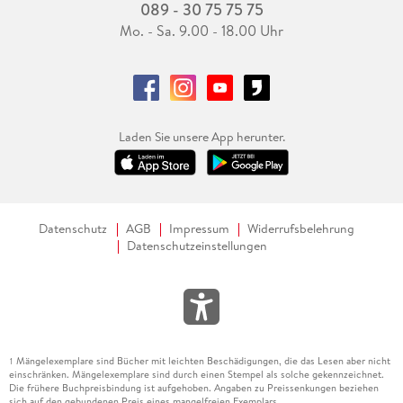
089 - 30 75 75 75
Mo. - Sa. 9.00 - 18.00 Uhr
Laden Sie unsere App herunter.
Datenschutz
AGB
Impressum
Widerrufsbelehrung
Datenschutzeinstellungen
Mängelexemplare sind Bücher mit leichten Beschädigungen, die das Lesen aber nicht
1
einschränken. Mängelexemplare sind durch einen Stempel als solche gekennzeichnet.
Die frühere Buchpreisbindung ist aufgehoben. Angaben zu Preissenkungen beziehen
sich auf den gebundenen Preis eines mangelfreien Exemplars.