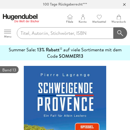
100 Tage Rückgaberecht***
Abholung in über 100 Filialen
Filiale
Konto
Merkzettel
Warenkorb
Hugendubel
Menu
Summer Sale:
13% Rabatt
auf viele Sortimente mit dem
12
mehr
Code
SOMMER13
erfahren
Band 13