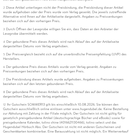
Diese Artikel unterliegen nicht der Preisbindung, die Preisbindung dieser Artikel
2
wurde aufgehoben oder der Preis wurde vom Verlag gesenkt. Die jeweils zutreffende
Alternative wird Ihnen auf der Artikelseite dargestellt. Angaben zu Preissenkungen
beziehen sich auf den vorherigen Preis.
Durch Öffnen der Leseprobe willigen Sie ein, dass Daten an den Anbieter der
3
Leseprobe übermittelt werden.
Der gebundene Preis dieses Artikels wird nach Ablauf des auf der Artikelseite
4
dargestellten Datums vom Verlag angehoben.
Der Preisvergleich bezieht sich auf die unverbindliche Preisempfehlung (UVP) des
5
Herstellers.
Der gebundene Preis dieses Artikels wurde vom Verlag gesenkt. Angaben zu
6
Preissenkungen beziehen sich auf den vorherigen Preis.
Die Preisbindung dieses Artikels wurde aufgehoben. Angaben zu Preissenkungen
7
beziehen sich auf den letzten gebundenen Preis.
Der gebundene Preis dieses Artikels wird nach Ablauf des auf der Artikelseite
8
dargestellten Datums vom Verlag angehoben.
Ihr Gutschein SOMMER13 gilt bis einschließlich 10.08.2026. Sie können den
12
Gutschein ausschließlich online einlösen unter www.hugendubel.de. Keine Bestellung
zur Abholung mit Zahlung in der Filiale möglich. Der Gutschein ist nicht gültig für
gesetzlich preisgebundene Artikel (deutschsprachige Bücher und eBooks) sowie für
preisgebundene Kalender, tolino shine (4016621130466), tolino select und das
Hugendubel Hörbuch Abo. Der Gutschein ist nicht mit anderen Gutscheinen und
Geschenkkarten kombinierbar. Eine Barauszahlung ist nicht möglich. Ein Weiterverkauf