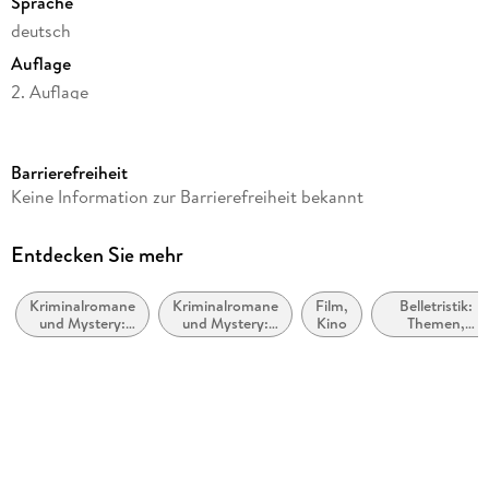
Sprache
deutsch
Auflage
2. Auflage
Seitenanzahl
311
Barrierefreiheit
Reihe
Keine Information zur Barrierefreiheit bekannt
Commissaire Leclerc, 12
Autor/Autorin
Entdecken Sie mehr
Pierre Lagrange
Kriminalromane
Kriminalromane
Film,
Belletristik:
Verlag/Hersteller
und Mystery:
und Mystery:
Kino
Themen,
FISCHER Scherz
Polizeiarbeit &
Cosy Mystery
Stoffe, Motive:
Forensik
Regionalroman
Produktart
kartoniert
Gewicht
322 g