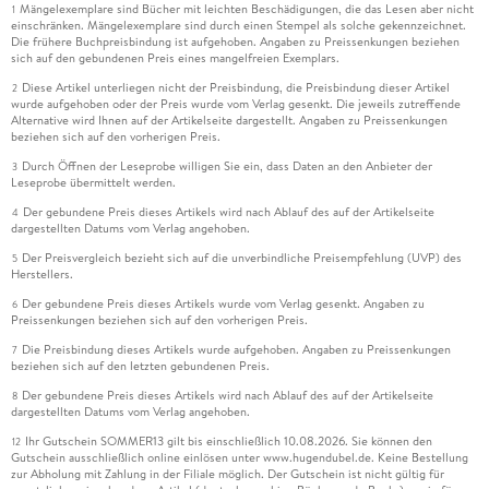
Mängelexemplare sind Bücher mit leichten Beschädigungen, die das Lesen aber nicht
1
einschränken. Mängelexemplare sind durch einen Stempel als solche gekennzeichnet.
Die frühere Buchpreisbindung ist aufgehoben. Angaben zu Preissenkungen beziehen
sich auf den gebundenen Preis eines mangelfreien Exemplars.
Diese Artikel unterliegen nicht der Preisbindung, die Preisbindung dieser Artikel
2
wurde aufgehoben oder der Preis wurde vom Verlag gesenkt. Die jeweils zutreffende
Alternative wird Ihnen auf der Artikelseite dargestellt. Angaben zu Preissenkungen
beziehen sich auf den vorherigen Preis.
Durch Öffnen der Leseprobe willigen Sie ein, dass Daten an den Anbieter der
3
Leseprobe übermittelt werden.
Der gebundene Preis dieses Artikels wird nach Ablauf des auf der Artikelseite
4
dargestellten Datums vom Verlag angehoben.
Der Preisvergleich bezieht sich auf die unverbindliche Preisempfehlung (UVP) des
5
Herstellers.
Der gebundene Preis dieses Artikels wurde vom Verlag gesenkt. Angaben zu
6
Preissenkungen beziehen sich auf den vorherigen Preis.
Die Preisbindung dieses Artikels wurde aufgehoben. Angaben zu Preissenkungen
7
beziehen sich auf den letzten gebundenen Preis.
Der gebundene Preis dieses Artikels wird nach Ablauf des auf der Artikelseite
8
dargestellten Datums vom Verlag angehoben.
Ihr Gutschein SOMMER13 gilt bis einschließlich 10.08.2026. Sie können den
12
Gutschein ausschließlich online einlösen unter www.hugendubel.de. Keine Bestellung
zur Abholung mit Zahlung in der Filiale möglich. Der Gutschein ist nicht gültig für