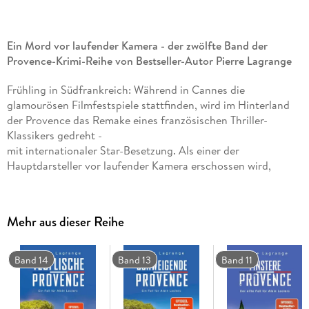
Ein Mord vor laufender Kamera - der zwölfte Band der
Provence-Krimi-Reihe von Bestseller-Autor Pierre Lagrange
Frühling in Südfrankreich: Während in Cannes die
glamourösen Filmfestspiele stattfinden, wird im Hinterland
der Provence das Remake eines französischen Thriller-
Klassikers gedreht -
mit internationaler Star-Besetzung. Als einer der
Hauptdarsteller vor laufender Kamera erschossen wird,
mogelt sich der pensionierte Commissaire Albin Leclerc
mitsamt seinem Mops
Tyson in die Ermittlungen. Die Zahl der Verdächtigen ist
Mehr aus dieser Reihe
groß, denn scheinbar jeder hat ein Motiv, vom eifersüchtigen
Schauspieler über den ehrgeizigen Regieassistenten bis zum
undurchsichtigen Produzenten. Nach einem weiteren
Band 14
Band 13
Band 11
Mordanschlag wird Albin und Tyson klar: Ein Killer ist am Set.
Und er ist noch nicht fertig.