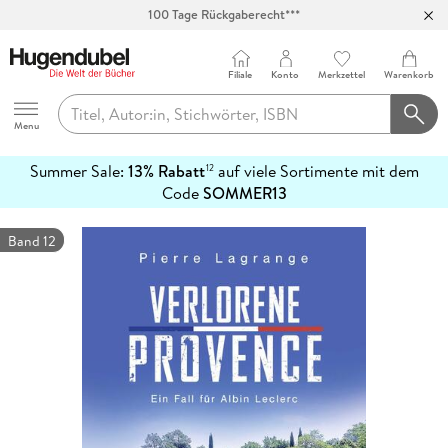
100 Tage Rückgaberecht***
Abholung in über 100 Filialen
Filiale
Konto
Merkzettel
Warenkorb
Hugendubel
Menu
Summer Sale:
13% Rabatt
auf viele Sortimente mit dem
12
mehr
Code
SOMMER13
erfahren
Band 12