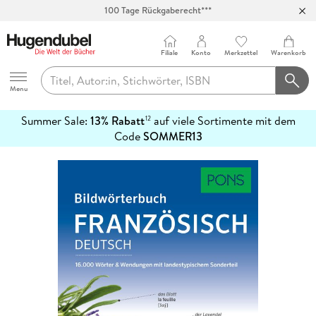
100 Tage Rückgaberecht***
Abholung in über 100 Filialen
Filiale
Konto
Merkzettel
Warenkorb
Hugendubel
Menu
Summer Sale:
13% Rabatt
auf viele Sortimente mit dem
12
mehr
Code
SOMMER13
erfahren