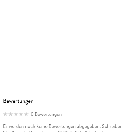
Herstelleradresse
PONS Langenscheidt GmbH, Stoeckachstrasse 11, 70190
Stuttgart, kundenservice@pons.de
Bewertungen
0 Bewertungen
Es wurden noch keine Bewertungen abgegeben. Schreiben