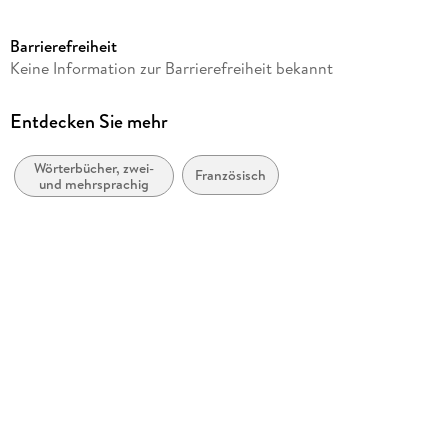
Seitenanzahl
448
Barrierefreiheit
Altersempfehlung
Keine Information zur Barrierefreiheit bekannt
von 12 bis 99 Jahren
Reihe
Entdecken Sie mehr
PONS Bildwörterbuch
Wörterbücher, zwei-
Verlag/Hersteller
Französisch
und mehrsprachig
Pons Langenscheidt GmbH
Produktart
kartoniert
Gewicht
530 g
Größe (L/B/H)
165/136/33 mm
ISBN
9783125164123