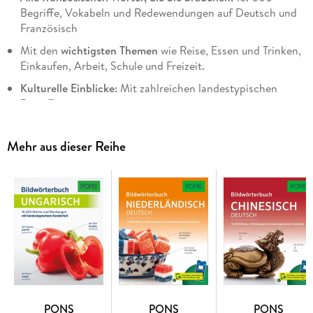
Begriffe, Vokabeln und Redewendungen auf Deutsch und
Französisch
Mit den
wichtigsten Themen
wie Reise, Essen und Trinken,
Einkaufen, Arbeit, Schule und Freizeit.
Kulturelle Einblicke:
Mit zahlreichen landestypischen
Begriffen.
Gesehen und einfach gemerkt:
Durch Bilder bleibt der
Wortschatz besser haften.
Mehr aus dieser Reihe
Leicht gefunden:
Im
zweisprachigen Register
können Sie
schnell das richtige Wort nachschlagen, ob unterwegs, zu
Hause, im Urlaub oder auf Reisen.
Mit Scan2Learn-App zur richtigen Aussprache:
Alle
englischen und deutschen Wörter zum Anhören auf dem
Smartphone oder Tablet.
Praktisch für Urlaub und Reisen
oder einfach zum
Nachschlagen.
PONS
PONS
PONS