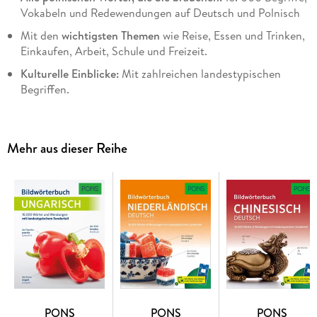
Vokabeln und Redewendungen auf Deutsch und Polnisch
Mit den
wichtigsten Themen
wie Reise, Essen und Trinken,
Einkaufen, Arbeit, Schule und Freizeit.
Kulturelle Einblicke:
Mit zahlreichen landestypischen
Begriffen.
Gesehen und einfach gemerkt
: Durch Bilder bleibt der
Wortschatz besser haften.
Mehr aus dieser Reihe
Leicht gefunden:
Im
zweisprachigen Register
können Sie
schnell das richtige Wort nachschlagen, ob unterwegs, zu
Hause, im Urlaub oder auf Reisen.
Mit Scan2Learn-App zur richtigen Aussprache:
Alle
polnischen und deutschen Wörter zum Anhören auf dem
Smartphone oder Tablet.
Praktisch für Urlaub und Reisen
oder einfach zum
Nachschlagen.
Niveau A1-B2: Erste Grundkenntnisse bis fortgeschrittene
Sprachkenntnisse
PONS
PONS
PONS