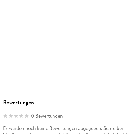
Herstelleradresse
PONS Langenscheidt GmbH, Stoeckachstrasse 11, 70190
Stuttgart, kundenservice@pons.de
Bewertungen
0 Bewertungen
Es wurden noch keine Bewertungen abgegeben. Schreiben