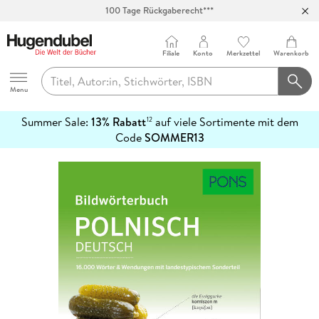
100 Tage Rückgaberecht***
Abholung in über 100 Filialen
Filiale
Konto
Merkzettel
Warenkorb
Hugendubel
Menu
Summer Sale:
13% Rabatt
auf viele Sortimente mit dem
12
mehr
Code
SOMMER13
erfahren