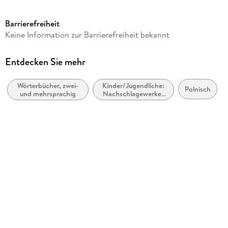
Seitenanzahl
448
Barrierefreiheit
Altersempfehlung
Keine Information zur Barrierefreiheit bekannt
von 12 bis 99 Jahren
Reihe
Entdecken Sie mehr
PONS Bildwörterbuch
Wörterbücher, zwei-
Kinder/Jugendliche:
Verlag/Hersteller
Polnisch
und mehrsprachig
Nachschlagewerke:
Pons Langenscheidt GmbH
Bildwörterbücher
Produktart
kartoniert
Gewicht
532 g
Größe (L/B/H)
164/138/31 mm
ISBN
9783125164321