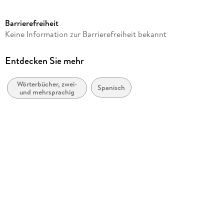
Seitenanzahl
448
Barrierefreiheit
Altersempfehlung
Keine Information zur Barrierefreiheit bekannt
von 12 bis 99 Jahren
Reihe
Entdecken Sie mehr
PONS Bildwörterbuch
Wörterbücher, zwei-
Verlag/Hersteller
Spanisch
und mehrsprachig
Pons Langenscheidt GmbH
Produktart
kartoniert
Gewicht
528 g
Größe (L/B/H)
167/138/31 mm
ISBN
9783125164147