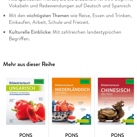
Vokabeln und Redewendungen auf Deutsch und Spanisch
Mit den
wichtigsten Themen
wie Reise, Essen und Trinken,
Einkaufen, Arbeit, Schule und Freizeit.
Kulturelle Einblicke:
Mit zahlreichen landestypischen
Begriffen.
Gesehen und einfach gemerkt:
Durch Bilder bleibt der
Wortschatz besser haften.
Mehr aus dieser Reihe
Leicht gefunden:
Im
zweisprachigen Register
können Sie
schnell das richtige Wort nachschlagen, ob unterwegs, zu
Hause, im Urlaub oder auf Reisen.
Mit Scan2Learn-App zur richtigen Aussprache:
Alle
englischen und deutschen Wörter zum Anhören auf dem
Smartphone oder Tablet.
Praktisch für Urlaub und Reisen
oder einfach zum
Nachschlagen.
PONS
PONS
PONS