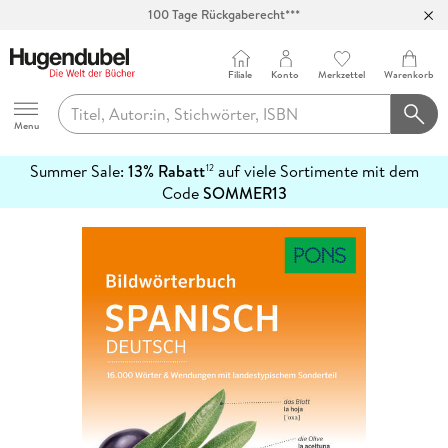
100 Tage Rückgaberecht***
Abholung in über 100 Filialen
Filiale
Konto
Merkzettel
Warenkorb
Hugendubel
Menu
Summer Sale:
13% Rabatt
auf viele Sortimente mit dem
12
mehr
Code
SOMMER13
erfahren