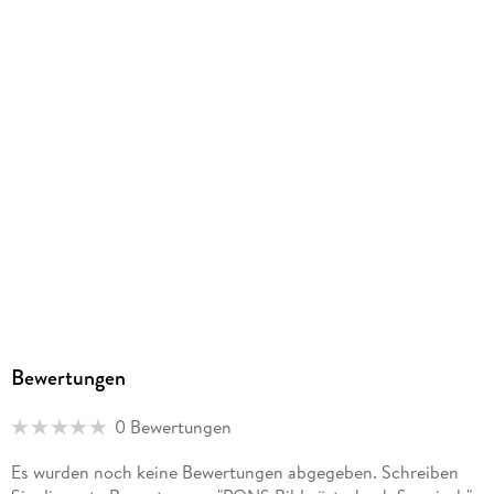
Herstelleradresse
PONS Langenscheidt GmbH, Stoeckachstrasse 11, 70190
Stuttgart, kundenservice@pons.de
Bewertungen
0 Bewertungen
Es wurden noch keine Bewertungen abgegeben. Schreiben