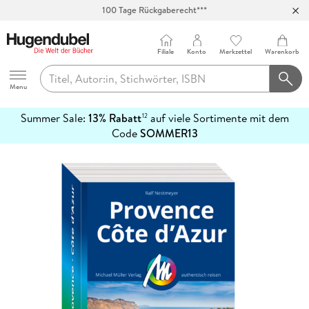
100 Tage Rückgaberecht***
Abholung in über 100 Filialen
Filiale
Konto
Merkzettel
Warenkorb
Hugendubel
Menu
Summer Sale:
13% Rabatt
auf viele Sortimente mit dem
12
mehr
Code
SOMMER13
erfahren