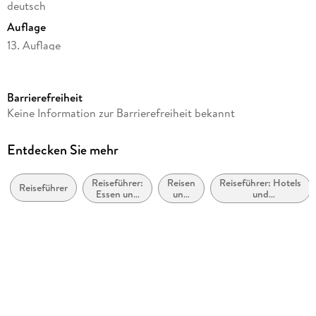
deutsch
Auflage
13. Auflage
Seitenanzahl
684
Barrierefreiheit
Reihe
Keine Information zur Barrierefreiheit bekannt
MM-Reisen
Autor/Autorin
Entdecken Sie mehr
Ralf Nestmeyer
Reiseführer:
Reisen
Reiseführer: Hotels
Verlag/Hersteller
Reiseführer
Essen und
und
und
Müller, Michael GmbH
Trinken
Urlaub
Urlaubsunterkünfte
Produktart
kartoniert
Gewicht
670 g
Größe (L/B/H)