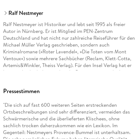
Ralf Nestmeyer
Ralf Nestmeyer ist Historiker und lebt seit 1995 als freier
Autor in Nürnberg. Er ist Mitglied im PEN-Zentrum
Deutschland und hat nicht nur zahlreiche Reiseführer für den
Michael Müller Verlag geschrieben, sondern auch
Kriminalromane (»Roter Lavendel«, »Die Toten vom Mont
Ventoux«) sowie mehrere Sachbücher (Reclam, Klett-Cotta,
Artemis&Winkler, Theiss Verlag). Für den Insel Verlag hat er
literarische Anthologien über die Provence wie auch über
Sizilien herausgegeben. Seine Essays, Reportagen und
Rezensionen sind in folgenden Medien erschienen: ZEIT, FAZ,
Pressestimmen
taz, DAMALS, Spiegel online, Arte Magazin, Nürnberger
Zeitung, Nürnberger Nachrichten, Hannoversche Allgemeine
"Die sich auf fast 600 weiteren Seiten erstreckenden
Zeitung, Badische Neueste Nachrichten, Augsburger
Ortsbeschreibungen sind sehr differenziert, vermeiden das
Allgemeine Zeitung sowie im Bayerischen Rundfunk. Weitere
Schwärmerische und die überlieferten Klischees, ohne
Infos unter www. nestmeyer. de.
sachlich trocken daherzukommen wie ein Lexikon. Im
Gegenteil: Nestmeyers Provence-Bummel ist unterhaltsam.