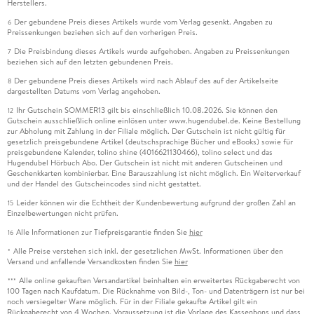
Herstellers.
Der gebundene Preis dieses Artikels wurde vom Verlag gesenkt. Angaben zu
6
Preissenkungen beziehen sich auf den vorherigen Preis.
Die Preisbindung dieses Artikels wurde aufgehoben. Angaben zu Preissenkungen
7
beziehen sich auf den letzten gebundenen Preis.
Der gebundene Preis dieses Artikels wird nach Ablauf des auf der Artikelseite
8
dargestellten Datums vom Verlag angehoben.
Ihr Gutschein SOMMER13 gilt bis einschließlich 10.08.2026. Sie können den
12
Gutschein ausschließlich online einlösen unter www.hugendubel.de. Keine Bestellung
zur Abholung mit Zahlung in der Filiale möglich. Der Gutschein ist nicht gültig für
gesetzlich preisgebundene Artikel (deutschsprachige Bücher und eBooks) sowie für
preisgebundene Kalender, tolino shine (4016621130466), tolino select und das
Hugendubel Hörbuch Abo. Der Gutschein ist nicht mit anderen Gutscheinen und
Geschenkkarten kombinierbar. Eine Barauszahlung ist nicht möglich. Ein Weiterverkauf
und der Handel des Gutscheincodes sind nicht gestattet.
Leider können wir die Echtheit der Kundenbewertung aufgrund der großen Zahl an
15
Einzelbewertungen nicht prüfen.
Alle Informationen zur Tiefpreisgarantie finden Sie
hier
16
Alle Preise verstehen sich inkl. der gesetzlichen MwSt. Informationen über den
*
Versand und anfallende Versandkosten finden Sie
hier
Alle online gekauften Versandartikel beinhalten ein erweitertes Rückgaberecht von
***
100 Tagen nach Kaufdatum. Die Rücknahme von Bild-, Ton- und Datenträgern ist nur bei
noch versiegelter Ware möglich. Für in der Filiale gekaufte Artikel gilt ein
Rückgaberecht von 4 Wochen. Voraussetzung ist die Vorlage des Kassenbons und dass