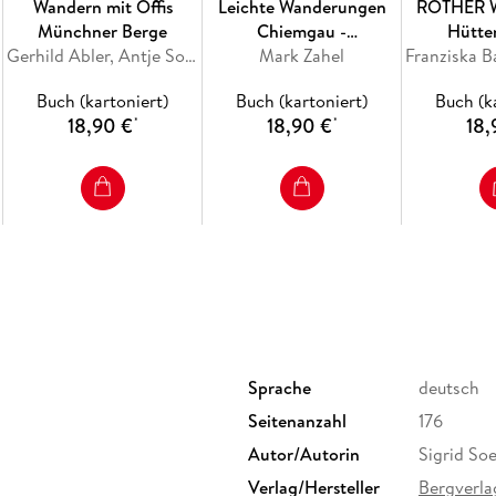
Wandern mit Öffis
Leichte Wanderungen
ROTHER 
Münchner Berge
Chiemgau -
Hütte
Gerhild Abler, Antje Sommer
Berchtesgadener Land
Mark Zahel
Bayerisch
angrenze
Buch (kartoniert)
Buch (kartoniert)
Buch (k
18,90 €
18,90 €
18,
*
*
Sprache
deutsch
2
Seitenanzahl
176
Autor/Autorin
Sigrid Soe
Verlag/Hersteller
Bergverla