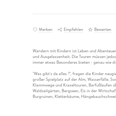
Merken
Empfehlen
Bewerten
Wandern mit Kindern ist Leben und Abenteuer
und Ausgelassenheit. Die Touren müssen jedo
"Was gibt's da alles ?", fragen die Kinder neu
großer Spielplatz auf der Alm, Wasserfälle,
Klammwege und Kraxeltouren, Barfußlaufen üb
Waldseilgärten, Bergseen, Eis in der Wirtscha
Burgruinen, Kletterbäume, Hängebauchschwei
"Da wollen wir hin!", juchzen die Kinder und f