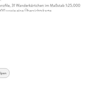
rofile, 31 Wanderkärtchen im Maßstab 1:25.000
000 sowie eine Übersichtskarte
14 mm
g Rother GmbH, Keltenring 387, 82411
ng, bergverlag@rother.de
lpen