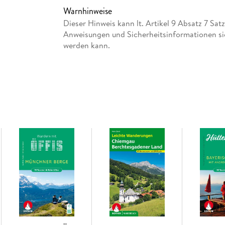
Abenteuer. Genauso wie Eltern und Großeltern
Warnhinweise
verbinden Spaß und sportliche Betätigung un
Dieser Hinweis kann lt. Artikel 9 Absatz 7 Sa
die Familie. Eduard und Sigrid Soeffker stell
Anweisungen und Sicherheitsinformationen si
von Kindern getestete Wanderungen für die gan
werden kann.
Tourenauswahl bietet das Buch Altersempfehlu
Schwierigkeitsgrad und zur Gehzeit sowie die "H
Wegbeschreibungen mit Fotos, Höhenprofile 
machen das Wandern einfach. Und dann ist da 
speziell an die Kinder wendet und ihnen Natu
Besonderheiten der Wanderungen erklärt.
Inhaltsverzeichnis
https://www.rother.de/pdf/3763330534_inhal