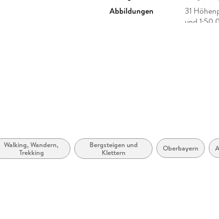
Abbildungen
31 Höhenp
und 1:50.
Größe (L/B/H)
197/124/
Herstelleradresse
Bergverla
Oberhachi
Walking, Wandern,
Bergsteigen und
Oberbayern
A
Trekking
Klettern