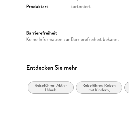
Produktart
kartoniert
Gewicht
328 g
ISBN
9783763330539
Barrierefreiheit
Keine Information zur Barrierefreiheit bekannt
Entdecken Sie mehr
Reiseführer: Aktiv-
Reiseführer: Reisen
Urlaub
mit Kindern,
Familienurlaub