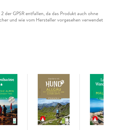
, denn die gemeinsamen Erlebnisse in der Natur
d bringen ein neues Zusammengehörigkeitsgefühl in
tz 2 der GPSR entfallen, da das Produkt auch ohne
en in diesem Rother Wanderbuch 30 erlebnisreiche,
cher und wie vom Hersteller vorgesehen verwendet
ze Familie vor. Als Entscheidungshilfen für die
ngen (ab 4, 6, 8, 10 Jahren), Angaben zum
ighlights" für Kinder zu jeder Tour. Detaillierte
und Karten im Maßstab 1:25.000 und 1:50.000
noch das kleine Murmeltier "Rothi", das sich
rphänomene, technische Details und
t.pdf