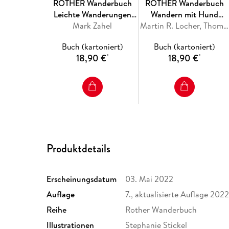
ROTHER Wanderbuch
ROTHER Wanderbuch
Leichte Wanderungen
Wandern mit Hund
Südtirol - Vinschgau,
Mark Zahel
Bayerische Alpen
Martin R. Locher, Thomas Rettstatt
Meraner und Bozner
Buch (kartoniert)
Buch (kartoniert)
Land
18,90 €
18,90 €
*
*
Produktdetails
Erscheinungsdatum
03. Mai 2022
Auflage
7., aktualisierte Auflage 202
Reihe
Rother Wanderbuch
Illustrationen
Stephanie Stickel