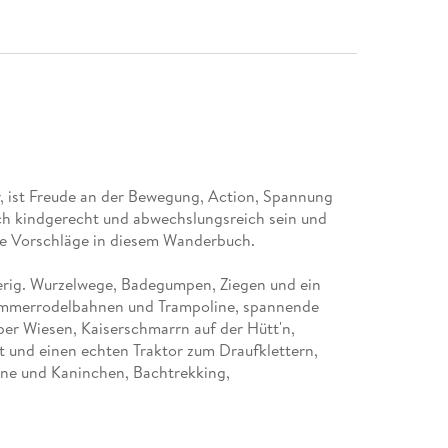
, ist Freude an der Bewegung, Action, Spannung
ch kindgerecht und abwechslungsreich sein und
gierig. Wurzelwege, Badegumpen, Ziegen und ein
 Sommerrodelbahnen und Trampoline, spannende
er Wiesen, Kaiserschmarrn auf der Hütt'n,
ft und einen echten Traktor zum Draufklettern,
ne und Kaninchen, Bachtrekking,
reuen sich schon auf die kleinen und großen