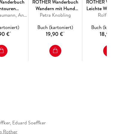
Wanderbuch
ROTHER Wanderbuch
ROTHER Wanderbuch
ntouren
Wandern mit Hund
Leichte Wanderungen
e Alpen mit
Franziska Baumann, Antje Sommer
Allgäu. mit Tannheimer
Petra Knobling
Mallorca. 40
Rolf Goetz
ndem Tirol
Tal und Kleinwalsertal.
Genusswanderungen
artoniert)
Buch (kartoniert)
Buch (kartoniert)
40 Vierbeiner-Touren
90 €
19,90 €
18,90 €
*
*
*
ffker, Eduard Soeffker
g Rother